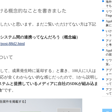
海外
そも
リワ
Fi
Ap
したいと思います。まだご覧いただけてない方は下記
象に
いけ
ショ
システム間の連携ってなんだろう（概念編）
アド
1/post-88d2.html
と考
Ap
の規
リワ
策』
アプ
して、成果発生時に返却する」と書き、100人に1人は
ォー
応が全くわからない的な感じだったので、1から説明し
アフ
ステムと提携しているメディアに自社のSDKが組み込ま
って
アフ
合
”です。
って