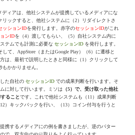
メディアは、他社システムが提携しているメディアにな
クリックすると、他社システムに（2）リダイレクトさ
セッションID
を発行します。赤字の
セッションID
がこれ
ョンID
を（4）渡してもらい、（5）自社システム内に
ステムでも計測に必要な
セッションID
を発行します。
て、AppStore（またはGoogle Play）（6）に遷移と
方は、最初で説明したときと同様に（1）クリックして
秒もかかりません。
明した自社の
セッションID
での成果判断を行います。そ
テムに対して行います。ミソは
（5）で、受け取った他社
却すること
です。これで他社システムも（11）成果判断
12）キックバックを行い、（13）コイン付与を行うと
提携するメディアにの例を書きましたが、逆のパター
ので、双方向のやり取りをよく行っています。