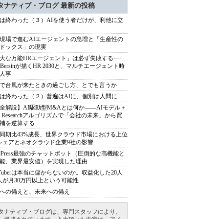
タナティブ・ブログ 最新の投稿
は終わった（３）AIを使う者だけが、利他に立
現場で進むAIエージェントの急増と「生産性の
ドックス」の現実
大な万能HRエージェント」は必ず失敗する----
sh Bersinが描くHR 2030と、マルチエージェント時
人事
で台風が来たときの過ごし方、とでも言うか
は終わった（２）普遍はAIに、個別は人間に
全解説】AI駆動型M&Aとは何か――AIモデル＋
ep Researchアルゴリズムで「会社の未来」から買
補を逆算する
同期比43%成長、世界クラウド市場における上位
シェアとネオクラウド企業9社の影響
rdPress最強のチャットボット（圧倒的な高機能と
能、業界最安値）を実現した理由
uTuberは本当に儲からないのか。収益化した20人
人が月30万円以上という可能性
への備えと、未来への備え
タナティブ・ブログは、専門スタッフにより、