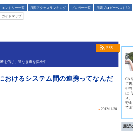
エントリー一覧
月間アクセスランキング
ブロガー一覧
月間ブロガーベスト30
ガイドマップ
RSS
判断を信じ、道なき道を探検中
におけるシステム間の連携ってなんだ
CA
て現
担当
は『
ス』
野山
てま
»
2012/11/30
最近