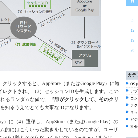
日
5
12
19
26
カテ
クすると、AppStore（またはGoogle Play）に遷
OS 
イレクトされ、（3）セッションIDを生成します。この
アプ
コン
されるランダムな値で、
『誰がクリックして、そのクリ
テク
を知るうえでとても大事なIDになります。
ネッ
ビジネ
lay）に（4）遷移し、AppStore（またはGoogle Play）の
社会 
ム的にはこういった動きをしているのですが、ユーザ
ら1秒もかからないくらいで、AppStore（または