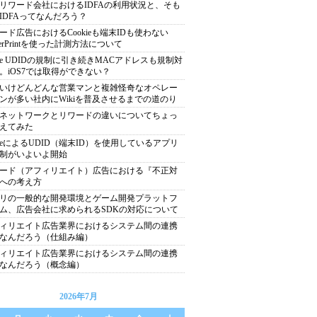
リワード会社におけるIDFAの利用状況と、そも
IDFAってなんだろう？
ード広告におけるCookieも端末IDも使わない
ngerPrintを使った計測方法について
ple UDIDの規制に引き続きMACアドレスも規制対
。iOS7では取得ができない？
いけどんどんな営業マンと複雑怪奇なオペレー
ンが多い社内にWikiを普及させるまでの道のり
ネットワークとリワードの違いについてちょっ
えてみた
pleによるUDID（端末ID）を使用しているアプリ
制がいよいよ開始
ード（アフィリエイト）広告における『不正対
への考え方
リの一般的な開発環境とゲーム開発プラットフ
ム、広告会社に求められるSDKの対応について
ィリエイト広告業界におけるシステム間の連携
なんだろう（仕組み編）
ィリエイト広告業界におけるシステム間の連携
なんだろう（概念編）
2026年7月