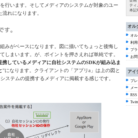
企画
を行います。そしてメディアのシステムが対象のユー
ティ
本記
た流れになります。
オル
オル
利用
組みがベースになります。図に描いてちょっと後悔し
プラ
てしまいます。が、ポイントを押さえれば単純です。
お問
提携しているメディアに自社システムのSDKが組み込ま
と
”になります。クライアントの「アプリa」は上の図と
アイ
社システムの提携するメディアに掲載する感じです。
プレ
メー
RSS
Twitt