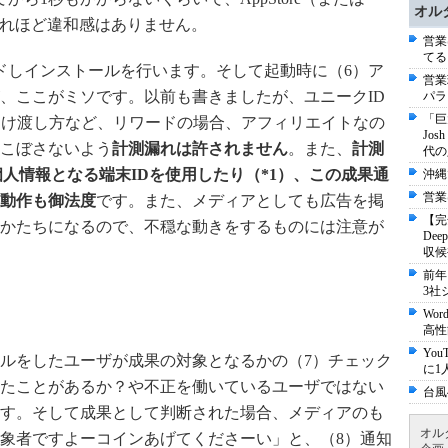
オル
で、それほど違和感はありません。
営業
てる
ドしインストールを行います。そして起動時に（6）ア
営業
、ここがミソです。以前も書きましたが、ユニークID
パラ
「巨
受け渡し方など、リワードの場合、アフィリエイトなの
Jo
こぼさないよう
計測漏れは許されません
。また、
計測
代の
ず、個人情報となる端末IDを使用したり（*1）、この成果通
沖縄
営業
動作も御法度
です。また、メディアとしても広告を掲
【完
かたちになるので、不穏な動きをするものには注意が
De
収候
前年
3社
Wo
高性
Yo
ルをしたユーザが成果の対象となるかの（7）チェック
に1
たことがあるか？や不正を働いているユーザではない
台風
す。そして成果として判断された場合、メディアのも
オル
象者ですよーコインあげてくださーい」と、（8）通知