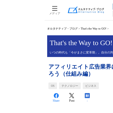
メディア
オルタナティブ・ブログ
>
That's the Way to GO!
>
That's the Way to GO!
いつの時代も「今がまさに変革期」。自分の
アフィリエイト広告業界
ろう（仕組み編）
OS
テクノロジー
ビジネス
Share
Post
-