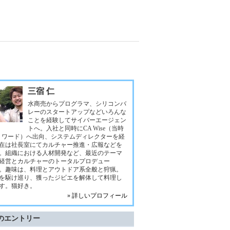
三宿 仁
水商売からプログラマ、シリコンバ
レーのスタートアップなどいろんな
ことを経験してサイバーエージェン
トへ。入社と同時にCA Wise（当時
リワード）へ出向、システムディレクターを経
在は社長室にてカルチャー推進・広報などを
。組織における人材開発など、最近のテーマ
経営とカルチャーのトータルプロデュー
。趣味は、料理とアウトドア系全般と狩猟。
を駆け巡り、獲ったジビエを解体して料理し
す。猫好き。
» 詳しいプロフィール
のエントリー