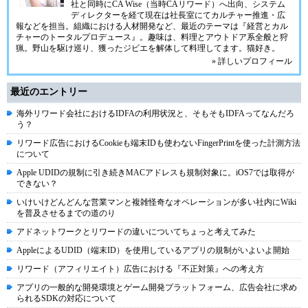
社と同時にCA Wise（当時CAリワード）へ出向、システム
ディレクターを経て現在は社長室にてカルチャー推進・広
報などを担当。組織における人材開発など、最近のテーマは『経営とカル
チャーのトータルプロデュース』。趣味は、料理とアウトドア系全般と狩
猟。野山を駆け巡り、獲ったジビエを解体して料理してます。猫好き。
» 詳しいプロフィール
最近のエントリー
海外リワード会社におけるIDFAの利用状況と、そもそもIDFAってなんだろ
う？
リワード広告におけるCookieも端末IDも使わないFingerPrintを使った計測方法
について
Apple UDIDの規制に引き続きMACアドレスも規制対象に。iOS7では取得が
できない？
いけいけどんどんな営業マンと複雑怪奇なオペレーションが多い社内にWiki
を普及させるまでの道のり
アドネットワークとリワードの違いについてちょっと考えてみた
AppleによるUDID（端末ID）を使用しているアプリの規制がいよいよ開始
リワード（アフィリエイト）広告における『不正対策』への考え方
アプリの一般的な開発環境とゲーム開発プラットフォーム、広告会社に求め
られるSDKの対応について