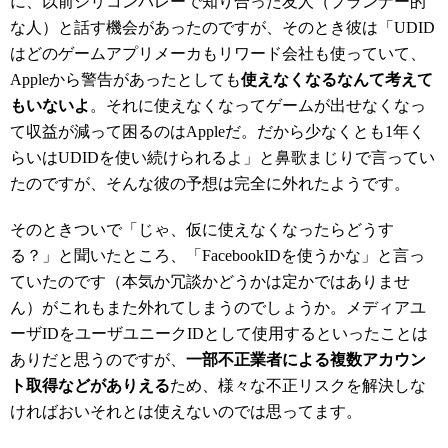
に、以前シリコンバレーで知り合った友人（プランナー的
な人）と話す機会があったのですが、そのとき彼は「UDID
はどのゲームアプリメーカもリワード会社も使っていて、
Appleから警告があったとしても
使えなくなるなんて考えて
もいないよ
。それに使えなくなってゲームが出せなくなっ
て収益が減って困るのはAppleだ。だから少なくとも1年く
らいはUDIDを使い続けられるよ」と鼻歌まじりで言ってい
たのですが、そんな彼の予想は完全に外れたようです。
そのときついで「じゃ、仮に使えなくなったらどうす
る？」と聞いたところ、「FacebookIDを使うかな」と言っ
ていたのです（本気か冗談かどうかは定かではありませ
ん）がこれもまた外れてしまうのでしょうか。メディアユ
ーザIDをユーザユニークIDとして使用するといったことは
ありだと思うのですが、
一部不正業者による複数アカウン
ト取得などがありえる
ため、様々な不正リスクを解決しな
ければおいそれとは使えないのでは思ってます。