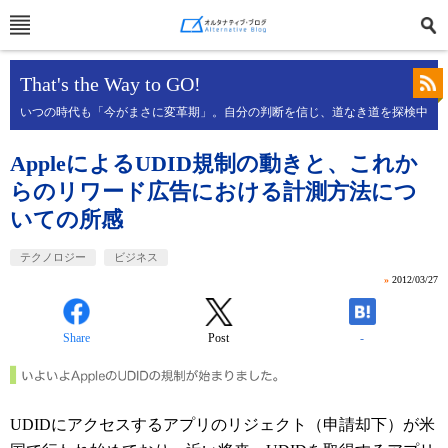
That's the Way to GO!
いつの時代も「今がまさに変革期」。自分の判断を信じ、道なき道を探検中
AppleによるUDID規制の動きと、これか
らのリワード広告における計測方法につ
いての所感
テクノロジー
ビジネス
»
2012/03/27
Share
Post
-
UDIDにアクセスするアプリのリジェクト（申請却下）が米