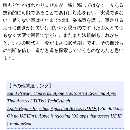
解もどれかはわかりませんが、騙し騙しではなく、今ある
技術的に可能であることであれば対応を行い、実現できな
い・足りない事はそれまでの間、妥協策を講じ、事足りる
ように働きかけていけばいいと思うのです（たぶんとてつ
もなく大変で困難ですが）。まだまだ法規制もこれから
と、いつの時代も「今がまさに変革期」です。その自分ら
の判断を信じ、道なき道を探索していくものなんだと思い
ます。
【その他関連リンク】
Amid Privacy Concerns, Apple Has Started Rejecting Apps
That Access UDIDs
| TechCrunch
Apple Begins Rejecting Apps that Access UDIDs
| PandoDaily
Oh no UDIDn’t! Apple is rejecting iOS apps that access UDID
| VentureBeat