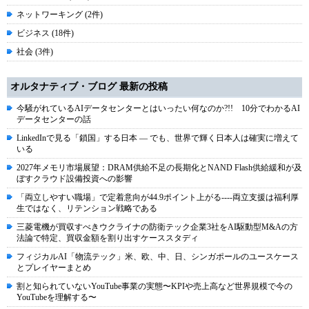
ネットワーキング (2件)
ビジネス (18件)
社会 (3件)
オルタナティブ・ブログ 最新の投稿
今騒がれているAIデータセンターとはいったい何なのか?!! 10分でわかるAI
データセンターの話
LinkedInで見る「鎖国」する日本 ― でも、世界で輝く日本人は確実に増えて
いる
2027年メモリ市場展望：DRAM供給不足の長期化とNAND Flash供給緩和が及
ぼすクラウド設備投資への影響
「両立しやすい職場」で定着意向が44.9ポイント上がる----両立支援は福利厚
生ではなく、リテンション戦略である
三菱電機が買収すべきウクライナの防衛テック企業3社をAI駆動型M&Aの方
法論で特定、買収金額を割り出すケーススタディ
フィジカルAI「物流テック」米、欧、中、日、シンガポールのユースケース
とプレイヤーまとめ
割と知られていないYouTube事業の実態〜KPIや売上高など世界規模で今の
YouTubeを理解する〜