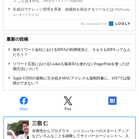
ン ことばずかん...
PR(セガフェイブ｜HugKum)
生成AIでナレッジ管理を革新 組織知を統合するツールとは
PR(ITmedia
エンタープライズ)
Recommended by
最新の投稿
海外リワード会社におけるIDFAの利用状況と、そもそもIDFAってなん
だろう？
リワード広告におけるCookieも端末IDも使わないFingerPrintを使った計
測方法について
Apple UDIDの規制に引き続きMACアドレスも規制対象に。iOS7では取
得ができない？
Share
Post
-
三宿 仁
水商売からプログラマ、シリコンバレーのスタートアップ
などいろんなことを経験してサイバーエージェントへ。入