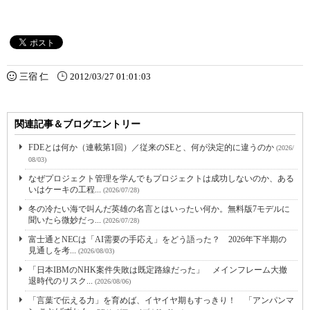
三宿 仁
2012/03/27 01:01:03
関連記事＆ブログエントリー
FDEとは何か（連載第1回）／従来のSEと、何が決定的に違うのか
(2026/
08/03)
なぜプロジェクト管理を学んでもプロジェクトは成功しないのか、ある
いはケーキの工程...
(2026/07/28)
冬の冷たい海で叫んだ英雄の名言とはいったい何か。無料版7モデルに
聞いたら微妙だっ...
(2026/07/28)
富士通とNECは「AI需要の手応え」をどう語った？ 2026年下半期の
見通しを考...
(2026/08/03)
「日本IBMのNHK案件失敗は既定路線だった」 メインフレーム大撤
退時代のリスク...
(2026/08/06)
「言葉で伝える力」を育めば、イヤイヤ期もすっきり！ 「アンパンマ