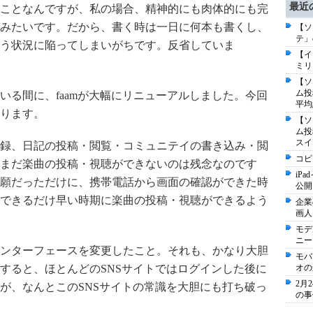
最近
ことなんですが、私の場合、精神的にも肉体的にも完
みたいです。だから、書く時は一日に何本も書くし、
【ソ
テ」
う状況に陥ってしまいがちです。反省していま
【イ
ミリ
【ソ
ム投
いる間に、faamが大幅にリニューアルしました。今回
平均
ります。
【ソ
ム投
スイ
録、日記の投稿・閲覧・コミュニテイの書き込み・閲
コピ
まだ楽曲の投稿・視聴ができないのは残念なのです
iP
願だっただけに、携帯電話から画面の確認ができた時
公開
できるだけ早い時期に楽曲の投稿・視聴ができるよう
企業
画人
モデ
ニー
ンターフェースを変更したこと。それも、かなり大胆
モバ
すると、ほとんどのSNSサイトではログインした後に
オの
2月
が、なんとこのSNSサイトの常識を大胆にも打ち破っ
の事