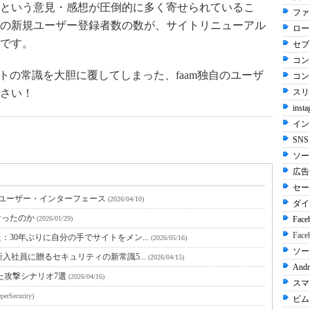
という意見・感想が圧倒的に多く寄せられているこ
ファ
の新規ユーザー登録者数の数が、サイトリニューアル
ロー
とです。
セブ
コン
トの常識を大胆に覆してしまった、faam独自のユーザ
コン
さい！
スリ
inst
イン
SN
ソー
広告 
セー
・ユーザー・インターフェース
(2026/04/10)
ダイ
なったのか
(2026/01/29)
Fac
Face
た：30年ぶりに自分の手でサイトをメン...
(2026/05/16)
ソー
新入社員に贈るセキュリティの新常識5...
(2026/04/15)
Andr
われた攻撃シナリオ7選
(2026/04/16)
スマ
perSecurity)
ビムー