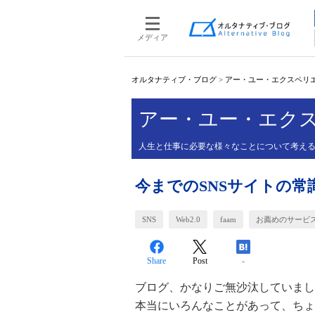
メディア
オルタナティブ・ブログ
>
アー・ユー・エクスペリエ
アー・ユー・エクス
人生と仕事に必要な様々なことについて考え
今までのSNSサイトの
SNS
Web2.0
faam
お薦めのサービ
Share
Post
-
ブログ、かなりご無沙汰していまし
本当にいろんなことがあって、ちょ