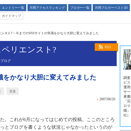
エントリー一覧
月間アクセスランキング
ブロガー一覧
月間ブロガーベスト30
ガイドマップ
ンスト?
>
今までのSNSサイトの常識をかなり大胆に変えてみました
ペリエンスト?
RSS
るブログ
常識をかなり大胆に変えてみました
調査
ビス
運用
ス
音楽
サー
著書
»
2007/06/20
「完
ロマ
職」
社）
た。これが6月になってはじめての投稿。ここのところ
っとブログを書くような状況じゃなかったというのが