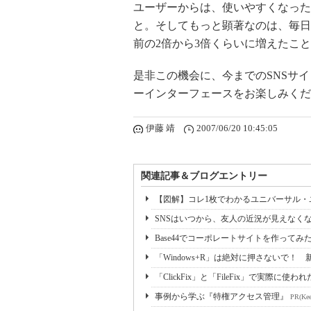
ユーザーからは、使いやすくなった
と。そしてもっと顕著なのは、毎日
前の2倍から3倍くらいに増えたこ
是非この機会に、今までのSNSサイ
ーインターフェースをお楽しみくだ
伊藤 靖
2007/06/20 10:45:05
関連記事＆ブログエントリー
【図解】コレ1枚でわかるユニバーサル
SNSはいつから、友人の近況が見えなく
Base44でコーポレートサイトを作ってみ
「Windows+R」は絶対に押さないで！ 
「ClickFix」と「FileFix」で実際に使
事例から学ぶ『特権アクセス管理』
PR(Kee