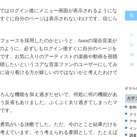
amではログイン後にメニュー画面が表示されるようにな
日
すぐに自分のページは表示されないわけです。信じら
5
フェースを採用したのかというと、faamの場合音楽が
12
とのように、必ずしもログイン後すぐに自分のページを
19
です。お気に入りのアーティストの楽曲や動画を視聴
聴したいというコアな音楽ファンのユーザーにしてみ
26
に辿り着ける方が嬉しいのではないかと考えたわけで
@ か
ろんな機能を加え過ぎたせいで、何処に何の機能があ
カテ
う反省もありました。ぶくぶく太り過ぎてしまったマ
飲料 
です。
クリ
アサ
勇気がいる決断でした。ただ、今のとこと結果だけを
イン
考えています。そう考えられる要因として、たとえば
調査 