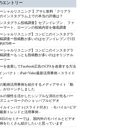
のエントリー
ーシャルリスニング 】アサヒ飲料「クリアラ
のインスタグラム上での本当の評価は？
ンスタグラム投稿調査】セブンイレブン 、ファ
ーマート、ローソンの投稿内容を徹底調査
ーシャルリスニング】コンビニのインスタグラ
稿調査ー投稿数が多いのはセブンイレブンで1日
約670件ー
ーシャルリスニング】コンビニのインスタグラ
稿調査ーもっとも投稿数が多いのはオリジナル
ーツー
ーを改善してFacebook広告のCPAを改善する方法
adインパクト：iPad×Video最新活用事例＜スライド
＞
の動画活用事例を紹介するメディアサイト「動
」がローンチしました
ルの個性を活かしたシンプルな演出が光るバー
ズニューヨークのショッパブルビデオ
イルインパクト(スライド付き) - モバイル×ビデ
最新トレンドと活用事例 -
24日のセミナーでは、国内外のモバイルとビデオ
例をたくさん紹介したいと思っています