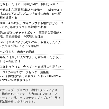
は終わった（２）普遍はAIに、個別は人間に
全解説】AI駆動型M&Aとは何か――AIモデル＋
ep Researchアルゴリズムで「会社の未来」から買
補を逆算する
同期比43%成長、世界クラウド市場における上位
シェアとネオクラウド企業9社の影響
rdPress最強のチャットボット（圧倒的な高機能と
能、業界最安値）を実現した理由
uTuberは本当に儲からないのか。収益化した20人
人が月30万円以上という可能性
への備えと、未来への備え
年配には難しいんですよ」と君が言ったから八
日は年配記念日
は終わった（１）会ってもらえる理由が消えた
ースXの宇宙AIデータセンター用衛星
armind（最終的に百万基規模）にはNVIDIAのVera
bin NVL72が搭載される！
タナティブ・ブログは、専門スタッフにより、
・構成されています。入力頂いた内容は、アイ
メディアの他、オルタナティブ・ブログ、及び
事執筆会社に提供されます。