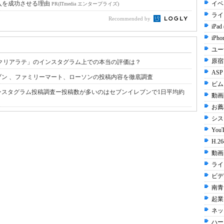
入を成功させる理由
イベ
PR(ITmedia エンタープライズ)
ライ
Recommended by
iPad
iPho
ユー
原宿 
クリアラテ」のインスタグラム上での本当の評価は？
ASP
ン 、ファミリーマート、ローソンの投稿内容を徹底調査
ビムー
ンスタグラム投稿調査ー投稿数が多いのはセブンイレブンで1日平均約
動画配
お薦
シス
YouT
H.26
動画 
ライ
ビデ
南青
起業 
ネッ
ハー