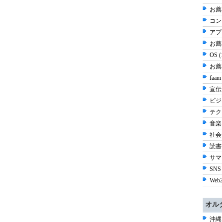
お薦
コン
アプ
お薦め
OS 
お薦
faam
宣伝 
ビジネ
テク
音楽 
社会 
読書 
サマ
SNS
Web2
オル
沖縄