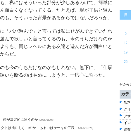
も、私にはそういった部分が少しあるわけで、簡単に
ん面白くなくなってくる。たとえば、親が子供と遊ん
日
のも、そういった背景があるからではないだろうか。
に「パパ遊んで」と言っては私にせがんできていたわ
5
遊んで欲しいと言ってくるのも、今のうちだけなのか
12
よりも、同じレベルにある友達と遊んだ方が面白いと
19
からだ。
26
のも今のうちだけなのかもしれない。無下に、「仕事
誘いを断るのはやめにしようと、一応心に誓った。
@ か
カテ
飲料 
クリ
アサ
と、何が決定的に違うのか
(2026/08/03)
イン
クトは成功しないのか、あるいはケーキの工程...
(2026/07/28)
調査 