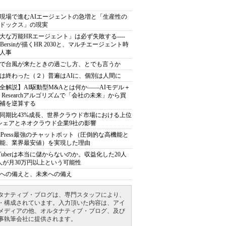
現場で進むAIエージェントの急増と「生産性の
ドックス」の現実
大な万能HRエージェント」は必ず失敗する----
sh Bersinが描くHR 2030と、マルチエージェント時
人事
で台風が来たときの過ごし方、とでも言うか
は終わった（２）普遍はAIに、個別は人間に
全解説】AI駆動型M&Aとは何か――AIモデル＋
ep Researchアルゴリズムで「会社の未来」から買
補を逆算する
同期比43%成長、世界クラウド市場における上位
シェアとネオクラウド企業9社の影響
rdPress最強のチャットボット（圧倒的な高機能と
能、業界最安値）を実現した理由
uTuberは本当に儲からないのか。収益化した20人
人が月30万円以上という可能性
への備えと、未来への備え
タナティブ・ブログは、専門スタッフにより、
・構成されています。入力頂いた内容は、アイ
メディアの他、オルタナティブ・ブログ、及び
事執筆会社に提供されます。