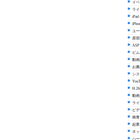
イベ
ライ
iPad
iPho
ユー
原宿 
ASP
ビムー
動画配
お薦
シス
YouT
H.26
動画 
ライ
ビデ
南青
起業 
ネッ
ハー