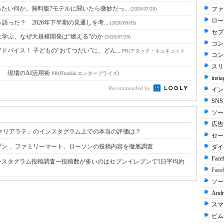
たい何か。無料版7モデルに聞いたら微妙だっ...
ファ
(2026/07/28)
ロー
語った？ 2026年下半期の見通しを考...
(2026/08/03)
セブ
に学ぶ、なぜ大規模開発は“燃える”のか
(2026/07/29)
コン
バイス！ 子どもの“おてつだい”に、どん...
PR(アタック・キュキュット
コン
スリ
！ 現場のAI活用術
PR(ITmedia エンタープライズ)
inst
Recommended by
イン
SN
ソー
広告 
クリアラテ」のインスタグラム上での本当の評価は？
セー
ン 、ファミリーマート、ローソンの投稿内容を徹底調査
ダイ
Fac
ンスタグラム投稿調査ー投稿数が多いのはセブンイレブンで1日平均約
Face
ソー
Andr
スマ
ビムー