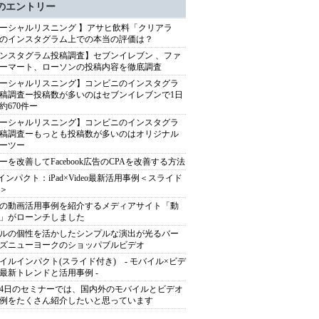
のエントリー
ーシャルリスニング 】アサヒ飲料「クリアラ
のインスタグラム上での本当の評価は？
ンスタグラム投稿調査】セブンイレブン 、ファ
ーマート、ローソンの投稿内容を徹底調査
ーシャルリスニング】コンビニのインスタグラ
稿調査ー投稿数が多いのはセブンイレブンで1日
約670件ー
ーシャルリスニング】コンビニのインスタグラ
稿調査ーもっとも投稿数が多いのはオリジナル
ーツー
ーを改善してFacebook広告のCPAを改善する方法
adインパクト：iPad×Video最新活用事例＜スライド
＞
の動画活用事例を紹介するメディアサイト「動
」がローンチしました
ルの個性を活かしたシンプルな演出が光るバー
ズニューヨークのショッパブルビデオ
イルインパクト(スライド付き) - モバイル×ビデ
最新トレンドと活用事例 -
24日のセミナーでは、国内外のモバイルとビデオ
例をたくさん紹介したいと思っています