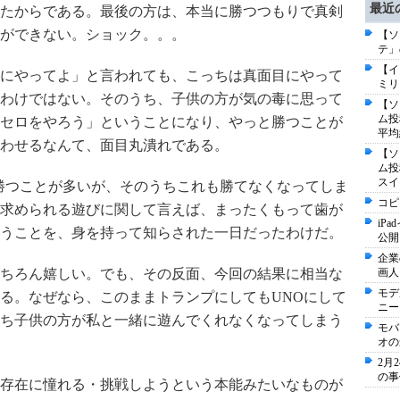
最近
たからである。最後の方は、本当に勝つつもりで真剣
ができない。ショック。。。
【ソ
テ」
【イ
にやってよ」と言われても、こっちは真面目にやって
ミリ
わけではない。そのうち、子供の方が気の毒に思って
【ソ
ム投
セロをやろう」ということになり、やっと勝つことが
平均
わせるなんて、面目丸潰れである。
【ソ
ム投
スイ
勝つことが多いが、そのうちこれも勝てなくなってしま
コピ
求められる遊びに関して言えば、まったくもって歯が
iP
うことを、身を持って知らされた一日だったわけだ。
公開
企業
ちろん嬉しい。でも、その反面、今回の結果に相当な
画人
モデ
る。なぜなら、このままトランプにしてもUNOにして
ニー
ち子供の方が私と一緒に遊んでくれなくなってしまう
モバ
オの
2月
の事
存在に憧れる・挑戦しようという本能みたいなものが