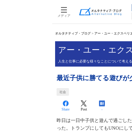
メディア
オルタナティブ・ブログ
>
アー・ユー・エクスペリエ
アー・ユー・エクス
人生と仕事に必要な様々なことについて考え
最近子供に勝てる遊びが
社会
Share
Post
-
昨日は一日中子供と遊んで過ごした
った。トランプにしてもUNOにし