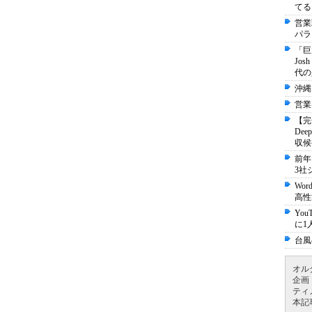
てる
営業
パラ
「巨
Jo
代の
沖縄
営業
【完
De
収候
前年
3社
Wo
高性
Yo
に1
台風
オル
企画
ティ
本記