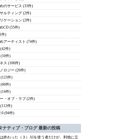
めのサービス (33件)
サルティング (2件)
リケーション (2件)
CD (55件)
(1件)
めアーティスト (74件)
 (42件)
(10件)
ス (106件)
ノロジー (26件)
(123件)
(60件)
(14件)
ー・オブ・ラブ (2件)
 (112件)
.0 (94件)
タナティブ・ブログ 最新の投稿
は終わった（３）AIを使う者だけが、利他に立