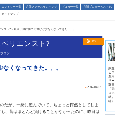
エントリー一覧
月間アクセスランキング
ブロガー一覧
月間ブロガーベスト30
ガイドマップ
ンスト?
>
最近子供に勝てる遊びが少なくなってきた。。。
ペリエンスト?
RSS
るブログ
少なくなってきた。。。
調査
ビス
運用
サー
著書
»
2007/04/15
「完
ロマ
職」
社）
のだが、一緒に遊んでいて、ちょっと愕然としてしま
ても、昔はほとんど負けることがなかったのに、昨日は