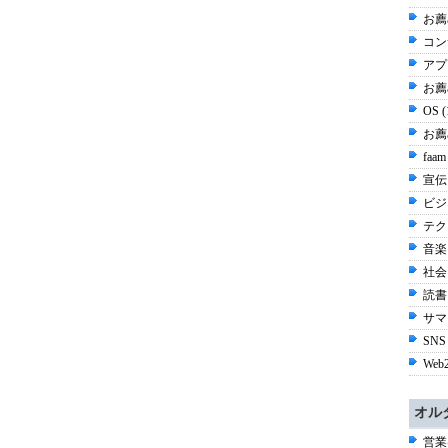
お薦
コン
アプ
お薦め
OS 
お薦
faam
宣伝 
ビジネ
テク
音楽 
社会 
読書 
サマ
SNS
Web2
オル
営業