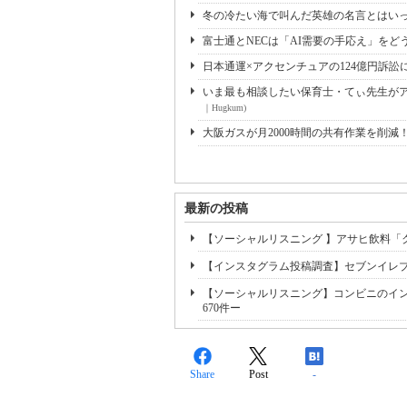
冬の冷たい海で叫んだ英雄の名言とはいっ
富士通とNECは「AI需要の手応え」をどう
日本通運×アクセンチュアの124億円訴訟
いま最も相談したい保育士・てぃ先生がアド
｜Hugkum)
大阪ガスが月2000時間の共有作業を削減
最新の投稿
【ソーシャルリスニング 】アサヒ飲料「
【インスタグラム投稿調査】セブンイレブ
【ソーシャルリスニング】コンビニのイ
670件ー
Share
Post
-