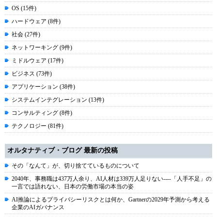
OS (15件)
ハードウェア (8件)
社会 (27件)
ネットワーキング (9件)
ミドルウェア (17件)
ビジネス (73件)
アプリケーション (38件)
システムインテグレーション (13件)
コンサルティング (8件)
テクノロジー (81件)
オルタナティブ・ブログ 最新の投稿
その「なんて」が、切り捨てているものについて
2040年、事務職は437万人余り、AI人材は339万人足りない----「人手不足」の
一言では語れない、日本の労働市場の本当の姿
AI推論によるプライバシーリスクとは何か、Gartnerの2029年予測から考える
企業のAIガバナンス