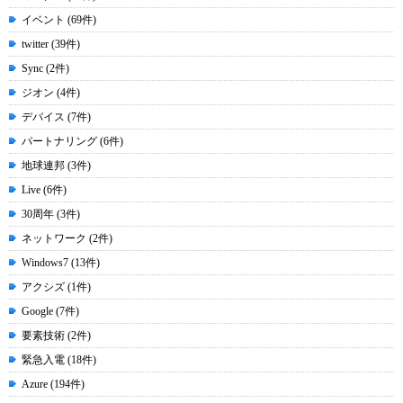
イベント (69件)
twitter (39件)
Sync (2件)
ジオン (4件)
デバイス (7件)
パートナリング (6件)
地球連邦 (3件)
Live (6件)
30周年 (3件)
ネットワーク (2件)
Windows7 (13件)
アクシズ (1件)
Google (7件)
要素技術 (2件)
緊急入電 (18件)
Azure (194件)