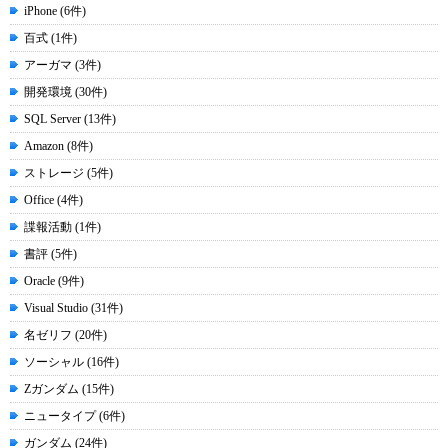
iPhone (6件)
百式 (1件)
アーガマ (3件)
開発環境 (30件)
SQL Server (13件)
Amazon (8件)
ストレージ (5件)
Office (4件)
諜報活動 (1件)
書評 (5件)
Oracle (9件)
Visual Studio (31件)
名ゼリフ (20件)
ソーシャル (16件)
Zガンダム (15件)
ニュータイプ (6件)
ガンダム (24件)