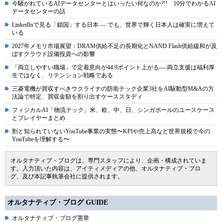
今騒がれているAIデータセンターとはいったい何なのか?!! 10分でわかるAI
データセンターの話
LinkedInで見る「鎖国」する日本 ― でも、世界で輝く日本人は確実に増えて
いる
2027年メモリ市場展望：DRAM供給不足の長期化とNAND Flash供給緩和が及
ぼすクラウド設備投資への影響
「両立しやすい職場」で定着意向が44.9ポイント上がる----両立支援は福利厚
生ではなく、リテンション戦略である
三菱電機が買収すべきウクライナの防衛テック企業3社をAI駆動型M&Aの方
法論で特定、買収金額を割り出すケーススタディ
フィジカルAI「物流テック」米、欧、中、日、シンガポールのユースケース
とプレイヤーまとめ
割と知られていないYouTube事業の実態〜KPIや売上高など世界規模で今の
YouTubeを理解する〜
オルタナティブ・ブログは、専門スタッフにより、企画・構成されていま
す。入力頂いた内容は、アイティメディアの他、オルタナティブ・ブロ
グ、及び本記事執筆会社に提供されます。
オルタナティブ・ブログ GUIDE
オルタナティブ・ブログ憲章