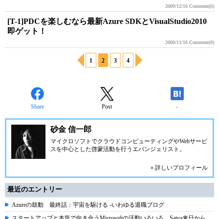
2009/12/16
Comment(0)
[T-1]PDCを楽しむなら最新Azure SDKとVisualStudio2010
即ゲット！
2009/11/16
Comment(0)
1
2
3
4
Share
Post
-
砂金 信一郎
マイクロソフトでクラウドコンピューティングやWebサービ
スを中心とした啓蒙活動を行うエバンジェリスト。
» 詳しいプロフィール
最近のエントリー
Azureの鼓動 最終話：宇宙を駆ける -いわゆる退職ブログ
スタートアップと本気で向き合うMicrosoftの活動いろいろ。Satya来日から