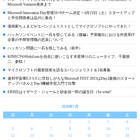
Microsoft Ventures発表まで
Microsoft Innovation Day登壇16+9チーム決定！4月23日（土）スタートアップ
と学生関係者は品川に集合！
漫画家ちょまどがエバンジェリストとしてマイクロソフトにやってきた！
ハッカソンイベントに一石を投じてみる（後編）予算拠出における外資系IT
企業の中間管理職の悲哀について
ハッカソン問題に一石を投じてみる（前半）
KINECTやHoloLensを自在に使いこなす木星帰りのニュータイプ、千葉慎
二、参戦！
マイクロソフトの最新技術を語るエバンジェリストを2名募集
連邦宇宙軍E.F.S.F.に空目しがちなMicrosoft FEST 2015はDay2最後のスタート
アップパネルとDay3機械学習入門で出撃
8月8日はイザーク・ジュールと砂金信一郎の誕生日（So what?
2026年7月
日
月
火
水
木
金
土
1
2
3
4
5
6
7
8
9
10
11
12
13
14
15
16
17
18