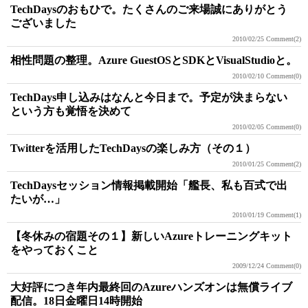
TechDaysのおもひで。たくさんのご来場誠にありがとう
ございました
2010/02/25
Comment(2)
相性問題の整理。Azure GuestOSとSDKとVisualStudioと。
2010/02/10
Comment(0)
TechDays申し込みはなんと今日まで。予定が決まらない
という方も覚悟を決めて
2010/02/05
Comment(0)
Twitterを活用したTechDaysの楽しみ方（その１）
2010/01/25
Comment(2)
TechDaysセッション情報掲載開始「艦長、私も百式で出
たいが…」
2010/01/19
Comment(1)
【冬休みの宿題その１】新しいAzureトレーニングキット
をやっておくこと
2009/12/24
Comment(0)
大好評につき年内最終回のAzureハンズオンは無償ライブ
配信。18日金曜日14時開始