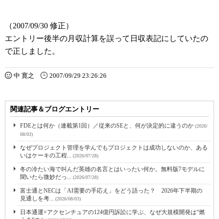
（2007/09/30 修正）
エントリー後半の月収計算を誤って日収表記にしていたの
で正しました。
中 寛之
2007/09/29 23:26:26
関連記事＆ブログエントリー
FDEとは何か（連載第1回）／従来のSEと、何が決定的に違うのか
(2026/
08/03)
なぜプロジェクト管理を学んでもプロジェクトは成功しないのか、ある
いはケーキの工程...
(2026/07/28)
冬の冷たい海で叫んだ英雄の名言とはいったい何か。無料版7モデルに
聞いたら微妙だっ...
(2026/07/28)
富士通とNECは「AI需要の手応え」をどう語った？ 2026年下半期の
見通しを考...
(2026/08/03)
日本通運×アクセンチュアの124億円訴訟に学ぶ、なぜ大規模開発は“燃