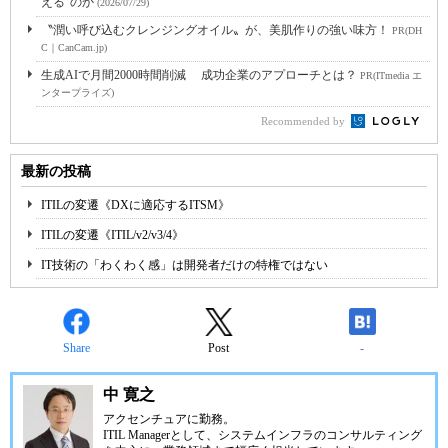
える”のか
(2026/07/29)
〝潤い呼び込むクレンジングオイル〟が、美肌作りの強い味方！
PR(DH
C｜CanCam.jp)
生成AIで月間2000時間削減 成功企業のアプローチとは？
PR(ITmedia エ
ンタープライズ)
Recommended by
最新の投稿
ITILの変遷《DXに適応するITSM》
ITILの変遷《ITIL/v2/v3/4》
IT技術の「わくわく感」は開発者だけの特権ではない
Share
Post
-
中 寛之
アクセンチュアに勤務。
ITIL Managerとして、システムインフラのコンサルティング