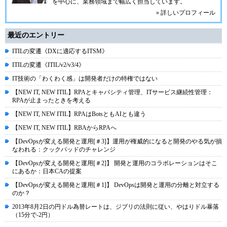
を中心に、業務領域まで幅広く担当しています。
» 詳しいプロフィール
最近のエントリー
ITILの変遷《DXに適応するITSM》
ITILの変遷《ITIL/v2/v3/4》
IT技術の「わくわく感」は開発者だけの特権ではない
【NEW IT, NEW ITIL】RPAとキャパシティ管理、ITサービス継続性管理：
RPAが止まったときを考える
【NEW IT, NEW ITIL】RPAはBotsともAIとも違う
【NEW IT, NEW ITIL】RBAからRPAへ
【DevOpsが変える開発と運用[＃3]】運用が権威的になると開発のやる気が損
なわれる：クックパッドのチャレンジ
【DevOpsが変える開発と運用[＃2]】 開発と運用のコラボレーションはそこ
にあるか：日本CAの提案
【DevOpsが変える開発と運用[＃1]】 DevOpsは開発と運用の分離と対立する
のか？
2013年8月2日の円ドル為替レートは、ジブリの法則に従い、やはりドル暴落
（15分で-2円）