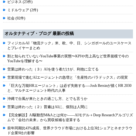
ビジネス (23件)
ミドルウェア (2件)
社会 (92件)
オルタナティブ・ブログ 最新の投稿
フィジカルAI「物流テック」米、欧、中、日、シンガポールのユースケース
とプレイヤーまとめ
割と知られていないYouTube事業の実態〜KPIや売上高など世界規模で今の
YouTubeを理解する〜
営業は終わった（３）AIを使う者だけが、利他に立てる
営業現場で進むAIエージェントの急増と「生産性のパラドックス」の現実
「巨大な万能HRエージェント」は必ず失敗する----Josh Bersinが描くHR 2030
と、マルチエージェント時代の人事
沖縄で台風が来たときの過ごし方、とでも言うか
営業は終わった（２）普遍はAIに、個別は人間に
【完全解説】AI駆動型M&Aとは何か――AIモデル＋Deep Researchアルゴリズ
ムで「会社の未来」から買収候補を逆算する
前年同期比43%成長、世界クラウド市場における上位3社シェアとネオクラウ
ド企業9社の影響