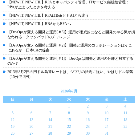
【NEW IT, NEW ITIL】RPAとキャパシティ管理、ITサービス継続性管理：
RPAが止まったときを考える
【NEW IT, NEW ITIL】RPAはBotsともAIとも違う
【NEW IT, NEW ITIL】RBAからRPAへ
【DevOpsが変える開発と運用[＃3]】運用が権威的になると開発のやる気が損
なわれる：クックパッドのチャレンジ
【DevOpsが変える開発と運用[＃2]】 開発と運用のコラボレーションはそこ
にあるか：日本CAの提案
【DevOpsが変える開発と運用[＃1]】 DevOpsは開発と運用の分離と対立する
のか？
2013年8月2日の円ドル為替レートは、ジブリの法則に従い、やはりドル暴落
（15分で-2円）
2026年7月
日
月
火
水
木
金
土
1
2
3
4
5
6
7
8
9
10
11
12
13
14
15
16
17
18
19
20
21
22
23
24
25
26
27
28
29
30
31