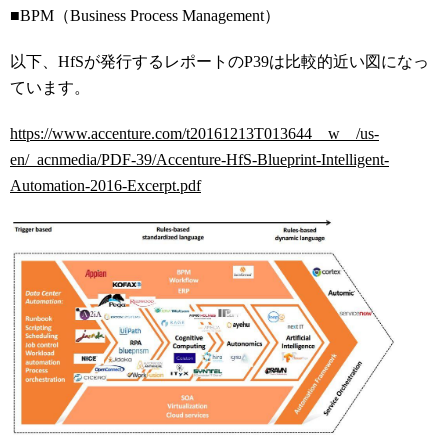
■BPM（Business Process Management）
以下、HfSが発行するレポートのP39は比較的近い図になっ
ています。
https://www.accenture.com/t20161213T013644__w__/us-
en/_acnmedia/PDF-39/Accenture-HfS-Blueprint-Intelligent-
Automation-2016-Excerpt.pdf