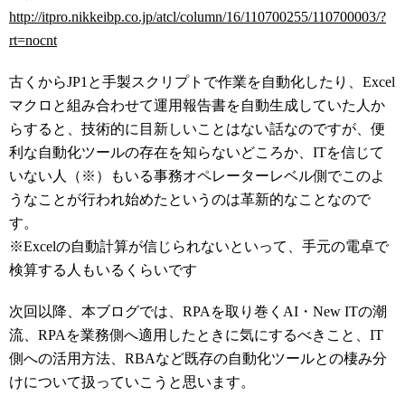
http://itpro.nikkeibp.co.jp/atcl/column/16/110700255/110700003/?
rt=nocnt
古くからJP1と手製スクリプトで作業を自動化したり、Excel
マクロと組み合わせて運用報告書を自動生成していた人か
らすると、技術的に目新しいことはない話なのですが、便
利な自動化ツールの存在を知らないどころか、ITを信じて
いない人（※）もいる事務オペレーターレベル側でこのよ
うなことが行われ始めたというのは革新的なことなので
す。
※Excelの自動計算が信じられないといって、手元の電卓で
検算する人もいるくらいです
次回以降、本ブログでは、RPAを取り巻くAI・New ITの潮
流、RPAを業務側へ適用したときに気にするべきこと、IT
側への活用方法、RBAなど既存の自動化ツールとの棲み分
けについて扱っていこうと思います。