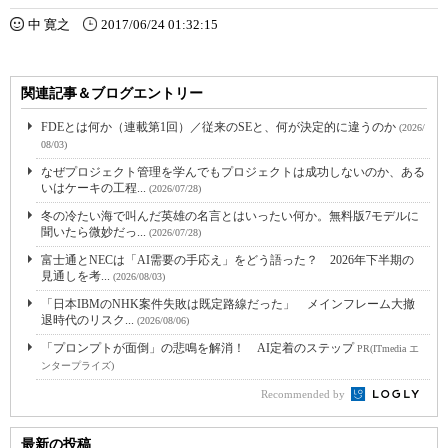
中 寛之
2017/06/24 01:32:15
関連記事＆ブログエントリー
FDEとは何か（連載第1回）／従来のSEと、何が決定的に違うのか
(2026/
08/03)
なぜプロジェクト管理を学んでもプロジェクトは成功しないのか、ある
いはケーキの工程...
(2026/07/28)
冬の冷たい海で叫んだ英雄の名言とはいったい何か。無料版7モデルに
聞いたら微妙だっ...
(2026/07/28)
富士通とNECは「AI需要の手応え」をどう語った？ 2026年下半期の
見通しを考...
(2026/08/03)
「日本IBMのNHK案件失敗は既定路線だった」 メインフレーム大撤
退時代のリスク...
(2026/08/06)
「プロンプトが面倒」の悲鳴を解消！ AI定着のステップ
PR(ITmedia エ
ンタープライズ)
Recommended by
最新の投稿