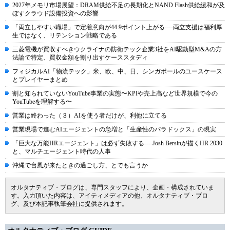
2027年メモリ市場展望：DRAM供給不足の長期化とNAND Flash供給緩和が及
ぼすクラウド設備投資への影響
「両立しやすい職場」で定着意向が44.9ポイント上がる----両立支援は福利厚
生ではなく、リテンション戦略である
三菱電機が買収すべきウクライナの防衛テック企業3社をAI駆動型M&Aの方
法論で特定、買収金額を割り出すケーススタディ
フィジカルAI「物流テック」米、欧、中、日、シンガポールのユースケース
とプレイヤーまとめ
割と知られていないYouTube事業の実態〜KPIや売上高など世界規模で今の
YouTubeを理解する〜
営業は終わった（３）AIを使う者だけが、利他に立てる
営業現場で進むAIエージェントの急増と「生産性のパラドックス」の現実
「巨大な万能HRエージェント」は必ず失敗する----Josh Bersinが描くHR 2030
と、マルチエージェント時代の人事
沖縄で台風が来たときの過ごし方、とでも言うか
オルタナティブ・ブログは、専門スタッフにより、企画・構成されていま
す。入力頂いた内容は、アイティメディアの他、オルタナティブ・ブロ
グ、及び本記事執筆会社に提供されます。