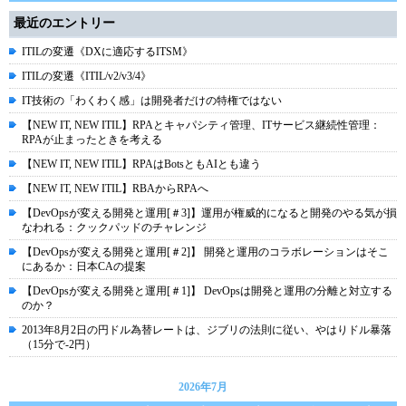
最近のエントリー
ITILの変遷《DXに適応するITSM》
ITILの変遷《ITIL/v2/v3/4》
IT技術の「わくわく感」は開発者だけの特権ではない
【NEW IT, NEW ITIL】RPAとキャパシティ管理、ITサービス継続性管理：
RPAが止まったときを考える
【NEW IT, NEW ITIL】RPAはBotsともAIとも違う
【NEW IT, NEW ITIL】RBAからRPAへ
【DevOpsが変える開発と運用[＃3]】運用が権威的になると開発のやる気が損
なわれる：クックパッドのチャレンジ
【DevOpsが変える開発と運用[＃2]】 開発と運用のコラボレーションはそこ
にあるか：日本CAの提案
【DevOpsが変える開発と運用[＃1]】 DevOpsは開発と運用の分離と対立する
のか？
2013年8月2日の円ドル為替レートは、ジブリの法則に従い、やはりドル暴落
（15分で-2円）
2026年7月