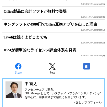
2007/06/12
Comment(1)
Office製品に会計ソフトが無料で登場
2006/11/01
Comment(3)
キングソフトが4980円でOffice互換アプリを出した理由
2006/09/23
Comment(5)
Tivoliは続くよどこまでも
2006/09/20
Comment(0)
IBMが衝撃的なライセンス課金体系を発表
2006/08/10
Comment(4)
Share
Post
-
中 寛之
アクセンチュアに勤務。
ITIL Managerとして、システムインフラのコンサルティング
を中心に、業務領域まで幅広く担当しています。
» 詳しいプロフィール