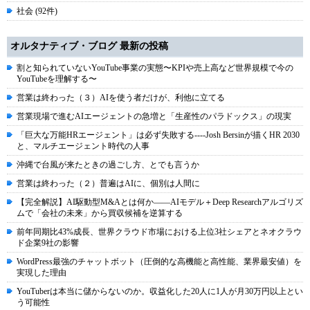
社会 (92件)
オルタナティブ・ブログ 最新の投稿
割と知られていないYouTube事業の実態〜KPIや売上高など世界規模で今の
YouTubeを理解する〜
営業は終わった（３）AIを使う者だけが、利他に立てる
営業現場で進むAIエージェントの急増と「生産性のパラドックス」の現実
「巨大な万能HRエージェント」は必ず失敗する----Josh Bersinが描くHR 2030
と、マルチエージェント時代の人事
沖縄で台風が来たときの過ごし方、とでも言うか
営業は終わった（２）普遍はAIに、個別は人間に
【完全解説】AI駆動型M&Aとは何か――AIモデル＋Deep Researchアルゴリズ
ムで「会社の未来」から買収候補を逆算する
前年同期比43%成長、世界クラウド市場における上位3社シェアとネオクラウ
ド企業9社の影響
WordPress最強のチャットボット（圧倒的な高機能と高性能、業界最安値）を
実現した理由
YouTuberは本当に儲からないのか。収益化した20人に1人が月30万円以上とい
う可能性