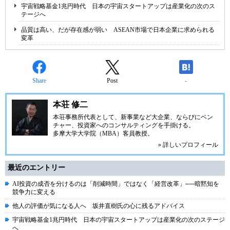
宇宙戦略基金1兆円時代 日本の宇宙スタートアップは産業化の次のス
テージへ
品質は高い、だが存在感が弱い ASEAN市場で日本企業に求められる
変革
Share
Post
-
本荘 修二
本荘事務所代表として、新事業など大企業、ならびにベン
チャー、投資家へのコンサルティングを手掛ける。
多摩大学大学院（MBA）客員教授。
» 詳しいプロフィール
最近のエントリー
AI投資の成否を分けるのは「削減時間」ではなく「経営改革」──暗黙知を
競争力に変える
他人の評価が気になる人へ 坂井直樹氏の心に残るアドバイス
宇宙戦略基金1兆円時代 日本の宇宙スタートアップは産業化の次のステージ
へ