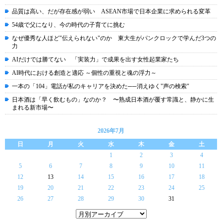
品質は高い、だが存在感が弱い ASEAN市場で日本企業に求められる変革
54歳で父になり、今の時代の子育てに挑む
なぜ優秀な人ほど"伝えられない"のか 東大生がパンクロックで学んだ3つの
力
AIだけでは勝てない 「実装力」で成果を出す女性起業家たち
AI時代における創造と適応 ～個性の重視と魂の浮力～
一本の「104」電話が私のキャリアを決めた──消えゆく"声の検索"
日本酒は「早く飲むもの」なのか？ 〜熟成日本酒が覆す常識と、静かに生
まれる新市場〜
2026年7月
日
月
火
水
木
金
土
1
2
3
4
5
6
7
8
9
10
11
12
13
14
15
16
17
18
19
20
21
22
23
24
25
26
27
28
29
30
31