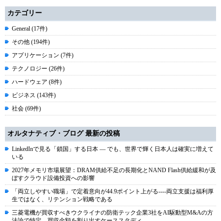
カテゴリー
General (17件)
その他 (194件)
アプリケーション (7件)
テクノロジー (26件)
ハードウェア (8件)
ビジネス (143件)
社会 (69件)
オルタナティブ・ブログ 最新の投稿
LinkedInで見る「鎖国」する日本 ― でも、世界で輝く日本人は確実に増えて
いる
2027年メモリ市場展望：DRAM供給不足の長期化とNAND Flash供給緩和が及
ぼすクラウド設備投資への影響
「両立しやすい職場」で定着意向が44.9ポイント上がる----両立支援は福利厚
生ではなく、リテンション戦略である
三菱電機が買収すべきウクライナの防衛テック企業3社をAI駆動型M&Aの方
法論で特定、買収金額を割り出すケーススタディ