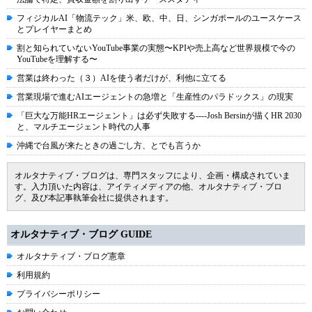
フィジカルAI「物流テック」米、欧、中、日、シンガポールのユースケース
とプレイヤーまとめ
割と知られていないYouTube事業の実態〜KPIや売上高など世界規模で今の
YouTubeを理解する〜
営業は終わった（３）AIを使う者だけが、利他に立てる
営業現場で進むAIエージェントの急増と「生産性のパラドックス」の現実
「巨大な万能HRエージェント」は必ず失敗する----Josh Bersinが描くHR 2030
と、マルチエージェント時代の人事
沖縄で台風が来たときの過ごし方、とでも言うか
オルタナティブ・ブログは、専門スタッフにより、企画・構成されていま
す。入力頂いた内容は、アイティメディアの他、オルタナティブ・ブロ
グ、及び本記事執筆会社に提供されます。
オルタナティブ・ブログ GUIDE
オルタナティブ・ブログ憲章
利用規約
プライバシーポリシー