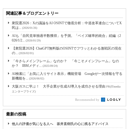
関連記事＆ブログエントリー
衆院選2026：Xの議論をAI OSINTで徹底分析：中道改革連合についてX
民は...
(2026/01/26)
AIも「自民党単独過半数獲得」を予測。「ベイズ確率的統合」続編（2
026/1/2...
(2026/01/29)
【衆院選2026】ChatGPT無料版のOSINTでフワッとわかる激戦区の現在
の...
(2026/02/01)
「今さらメインフレーム」なのか？ 「今こそメインフレーム」なの
か？ IBMメディ...
(2025/09/24)
AI検索に「お気に入りサイト表示」機能登場 Googleが一次情報を守る
新機能を...
(2026/06/02)
大阪ガスに学ぶ！ 大手企業が生成AI導入を成功させる理由
PR(ITmedia
エンタープライズ)
Recommended by
最新の投稿
他人の評価が気になる人へ 坂井直樹氏の心に残るアドバイス