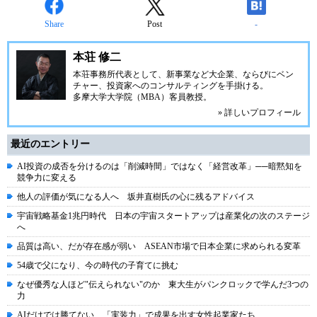
Share
Post
-
本荘 修二
本荘事務所代表として、新事業など大企業、ならびにベン
チャー、投資家へのコンサルティングを手掛ける。
多摩大学大学院（MBA）客員教授。
» 詳しいプロフィール
最近のエントリー
AI投資の成否を分けるのは「削減時間」ではなく「経営改革」──暗黙知を
競争力に変える
他人の評価が気になる人へ 坂井直樹氏の心に残るアドバイス
宇宙戦略基金1兆円時代 日本の宇宙スタートアップは産業化の次のステージ
へ
品質は高い、だが存在感が弱い ASEAN市場で日本企業に求められる変革
54歳で父になり、今の時代の子育てに挑む
なぜ優秀な人ほど"伝えられない"のか 東大生がパンクロックで学んだ3つの
力
AIだけでは勝てない 「実装力」で成果を出す女性起業家たち