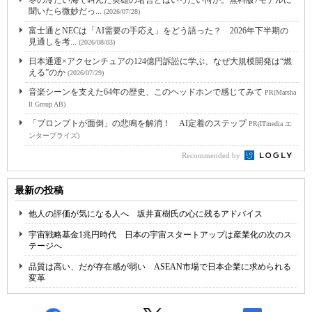
冬の冷たい海で叫んだ英雄の名言とはいったい何か。無料版7モデルに
聞いたら微妙だっ...
(2026/07/28)
富士通とNECは「AI需要の手応え」をどう語った？ 2026年下半期の
見通しを考...
(2026/08/03)
日本通運×アクセンチュアの124億円訴訟に学ぶ、なぜ大規模開発は“燃
える”のか
(2026/07/29)
音楽シーンを支えた64年の歴史、このヘッドホンで感じてみて
PR(Marsha
ll Group AB)
「プロンプトが面倒」の悲鳴を解消！ AI定着のステップ
PR(ITmedia エ
ンタープライズ)
Recommended by
最新の投稿
他人の評価が気になる人へ 坂井直樹氏の心に残るアドバイス
宇宙戦略基金1兆円時代 日本の宇宙スタートアップは産業化の次のス
テージへ
品質は高い、だが存在感が弱い ASEAN市場で日本企業に求められる
変革