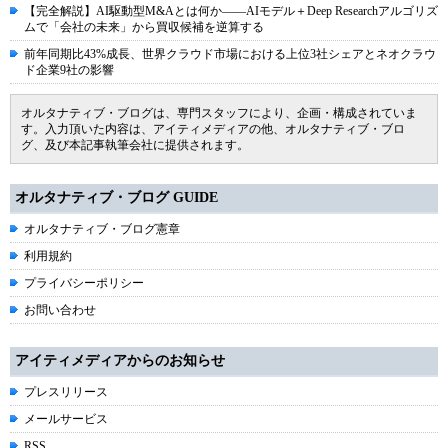
【完全解説】AI駆動型M&Aとは何か――AIモデル＋Deep Researchアルゴリズ
ムで「会社の未来」から買収候補を逆算する
前年同期比43%成長、世界クラウド市場における上位3社シェアとネオクラウ
ド企業9社の影響
オルタナティブ・ブログは、専門スタッフにより、企画・構成されていま
す。入力頂いた内容は、アイティメディアの他、オルタナティブ・ブロ
グ、及び本記事執筆会社に提供されます。
オルタナティブ・ブログ GUIDE
オルタナティブ・ブログ憲章
利用規約
プライバシーポリシー
お問い合わせ
アイティメディアからのお知らせ
プレスリリース
メールサービス
RSS