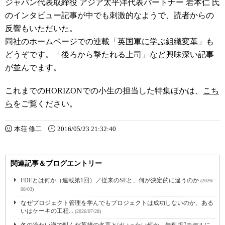
ジャパン代表取締役 アジア太平洋代表パートナー 岩本仁 氏
のインタビュー記事が中でも刺激的なようで、読者からの
反響もいただいた。
同社のホームページでの連載「
英国軍に学ぶ組織変革
」も
どうぞです。「後ろから撃たれる上司」など興味深い記事
が並んでます。
これまでのHORIZONでの小生の担当した特集ほかは、
こち
ら
をご覧ください。
本荘 修二
2016/05/23 21:32:40
関連記事＆ブログエントリー
FDEとは何か（連載第1回）／従来のSEと、何が決定的に違うのか
(2026/
08/03)
なぜプロジェクト管理を学んでもプロジェクトは成功しないのか、ある
いはケーキの工程...
(2026/07/28)