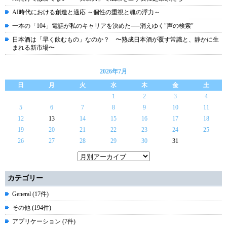
AI時代における創造と適応 ～個性の重視と魂の浮力～
一本の「104」電話が私のキャリアを決めた──消えゆく"声の検索"
日本酒は「早く飲むもの」なのか？ 〜熟成日本酒が覆す常識と、静かに生
まれる新市場〜
2026年7月
日
月
火
水
木
金
土
1
2
3
4
5
6
7
8
9
10
11
12
13
14
15
16
17
18
19
20
21
22
23
24
25
26
27
28
29
30
31
カテゴリー
General (17件)
その他 (194件)
アプリケーション (7件)