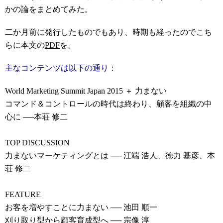
かの論をまとめてみた。
二か月前に発行したものでもあり、時期も経ったのでこち
らに本文の
PDF
を。
主なコンテンツは以下の通り：
World Marketing Summit Japan 2015 ＋ 力まない
コマンド＆コントロールの時代は終わり、顧客を組織の中
心に ──本荘 修二
TOP DISCUSSION
力まないマーケティングとは ── 江端 浩人、徳力 基彦、本
荘 修二
FEATURE
お客を増やすことに力まない ── 池田 順一
刈り取り型から顧客育成型へ ── 宗像 淳