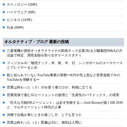
テクノロジー (26件)
ハードウェア (8件)
ビジネス (143件)
社会 (69件)
オルタナティブ・ブログ 最新の投稿
三菱電機が買収すべきウクライナの防衛テック企業3社をAI駆動型M&Aの方
法論で特定、買収金額を割り出すケーススタディ
フィジカルAI「物流テック」米、欧、中、日、シンガポールのユースケース
とプレイヤーまとめ
割と知られていないYouTube事業の実態〜KPIや売上高など世界規模で今の
YouTubeを理解する〜
営業は終わった（３）AIを使う者だけが、利他に立てる
営業現場で進むAIエージェントの急増と「生産性のパラドックス」の現実
「巨大な万能HRエージェント」は必ず失敗する----Josh Bersinが描くHR 2030
と、マルチエージェント時代の人事
沖縄で台風が来たときの過ごし方、とでも言うか
営業は終わった（２）普遍はAIに、個別は人間に