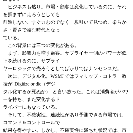
ビジネスも然り。市場・顧客は変化しているのに、それ
を掴まずに走ろうとしても
前進しない。すぐ力むのでなく一歩引いて見つめ、柔らか
さ・賢さで臨む時代となっ
ている。
この背景には三つの変化がある。
まず、影響力を増す顧客。サプライヤー側のパワーが低
下を続けるのに、サプライ
ヤーロジックで売ろうとしてばかりではナンセンスだ。
次に、デジタル化。WSMJ ではフィリップ・コトラー教
授が"Digitize or die（デジ
タル化するか死ぬか）"と言い放った。これは消費者がパワ
ーを持ち、また変化するド
ライバーにもなっている。
そして、不確実性。連続性があり予測できる市場では、
コマンド＆コントロールで
結果を得やすい。しかし、不確実性に満ちた状況では、市