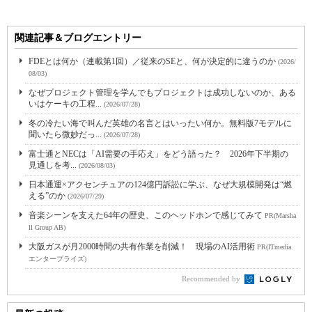
関連記事＆ブログエントリー
FDEとは何か（連載第1回）／従来のSEと、何が決定的に違うのか
(2026/
08/03)
なぜプロジェクト管理を学んでもプロジェクトは成功しないのか、ある
いはケーキの工程...
(2026/07/28)
冬の冷たい海で叫んだ英雄の名言とはいったい何か。無料版7モデルに
聞いたら微妙だっ...
(2026/07/28)
富士通とNECは「AI需要の手応え」をどう語った？ 2026年下半期の
見通しを考...
(2026/08/03)
日本通運×アクセンチュアの124億円訴訟に学ぶ、なぜ大規模開発は“燃
える”のか
(2026/07/29)
音楽シーンを支えた64年の歴史、このヘッドホンで感じてみて
PR(Marsha
ll Group AB)
大阪ガスが月2000時間の共有作業を削減！ 現場のAI活用術
PR(ITmedia
エンタープライズ)
Recommended by