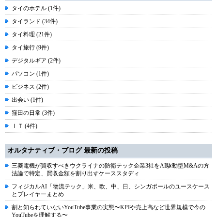
タイのホテル (1件)
タイランド (34件)
タイ料理 (21件)
タイ旅行 (9件)
デジタルギア (2件)
パソコン (1件)
ビジネス (2件)
出会い (1件)
窪田の日常 (3件)
ＩＴ (4件)
オルタナティブ・ブログ 最新の投稿
三菱電機が買収すべきウクライナの防衛テック企業3社をAI駆動型M&Aの方
法論で特定、買収金額を割り出すケーススタディ
フィジカルAI「物流テック」米、欧、中、日、シンガポールのユースケース
とプレイヤーまとめ
割と知られていないYouTube事業の実態〜KPIや売上高など世界規模で今の
YouTubeを理解する〜