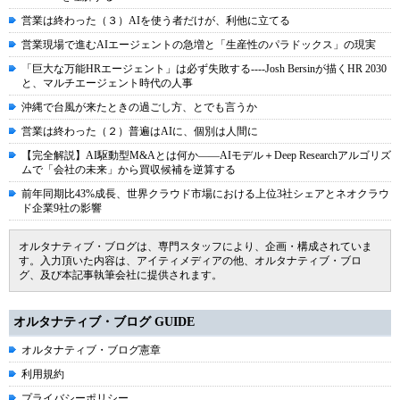
営業は終わった（３）AIを使う者だけが、利他に立てる
営業現場で進むAIエージェントの急増と「生産性のパラドックス」の現実
「巨大な万能HRエージェント」は必ず失敗する----Josh Bersinが描くHR 2030
と、マルチエージェント時代の人事
沖縄で台風が来たときの過ごし方、とでも言うか
営業は終わった（２）普遍はAIに、個別は人間に
【完全解説】AI駆動型M&Aとは何か――AIモデル＋Deep Researchアルゴリズ
ムで「会社の未来」から買収候補を逆算する
前年同期比43%成長、世界クラウド市場における上位3社シェアとネオクラウ
ド企業9社の影響
オルタナティブ・ブログは、専門スタッフにより、企画・構成されていま
す。入力頂いた内容は、アイティメディアの他、オルタナティブ・ブロ
グ、及び本記事執筆会社に提供されます。
オルタナティブ・ブログ GUIDE
オルタナティブ・ブログ憲章
利用規約
プライバシーポリシー