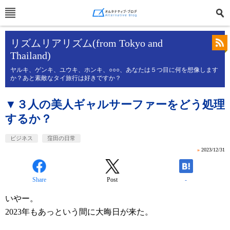
リズムリアリズム(from Tokyo and
Thailand)
ヤルキ、ゲンキ、ユウキ、ホンキ、○○○、あなたは５つ目に何を想像します
か？あと素敵なタイ旅行は好きですか？
▼３人の美人ギャルサーファーをどう処理
するか？
ビジネス
窪田の日常
»
2023/12/31
Share
Post
-
いやー。
2023年もあっという間に大晦日が来た。