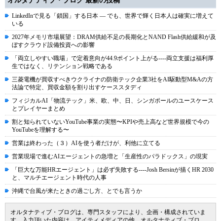
オルタナティブ・ブログ 最新の投稿
LinkedInで見る「鎖国」する日本 ― でも、世界で輝く日本人は確実に増えて
いる
2027年メモリ市場展望：DRAM供給不足の長期化とNAND Flash供給緩和が及
ぼすクラウド設備投資への影響
「両立しやすい職場」で定着意向が44.9ポイント上がる----両立支援は福利厚
生ではなく、リテンション戦略である
三菱電機が買収すべきウクライナの防衛テック企業3社をAI駆動型M&Aの方
法論で特定、買収金額を割り出すケーススタディ
フィジカルAI「物流テック」米、欧、中、日、シンガポールのユースケース
とプレイヤーまとめ
割と知られていないYouTube事業の実態〜KPIや売上高など世界規模で今の
YouTubeを理解する〜
営業は終わった（３）AIを使う者だけが、利他に立てる
営業現場で進むAIエージェントの急増と「生産性のパラドックス」の現実
「巨大な万能HRエージェント」は必ず失敗する----Josh Bersinが描くHR 2030
と、マルチエージェント時代の人事
沖縄で台風が来たときの過ごし方、とでも言うか
オルタナティブ・ブログは、専門スタッフにより、企画・構成されていま
す。入力頂いた内容は、アイティメディアの他、オルタナティブ・ブロ