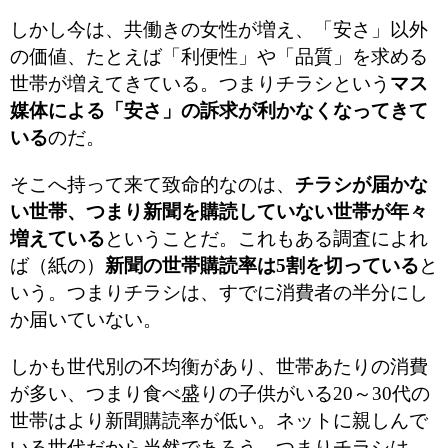
しかし今は、共働きの女性が増え、「安さ」以外
の価値、たとえば「利便性」や「品質」を求める
世帯が増えてきている。つまりチラシという
マス
媒体による「安さ」の訴求が利かなくなってきて
いる
のだ。
そこへ持って来て致命的なのは、
チラシが届かな
い世帯、つまり新聞を購読していない世帯が年々
増えている
ということだ。これもある調査によれ
ば（紙の）
新聞の世帯購読率は5割を切っている
と
いう。つまりチラシは、すでに消費者の半分にし
か届いていない。
しかも世代別の不均衡があり、世帯あたりの消費
が多い、つまり食べ盛りの子供がいる20～30代の
世帯はより新聞購読率が低い。ネットに親しんで
いる世代だから当然であろう。つまりチラシは、