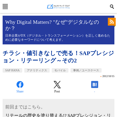
Why Digital Matters? "なぜ"デジタルなの
か？
日本企業がDX（デジタル・トランスフォーメーション）を正しく進めるた
めに必要なキーワードについて考えます。
チラシ・値引きなしで売る！SAPプレシジ
ョン・リテーリング～その2
SAP HANA
アナリティクス
モバイル
事例／ユースケース
»
2012/10/15
Share
Post
-
前回まではこちら。
リテールの歴史を塗り替える!? SAPプレシジョン・リ