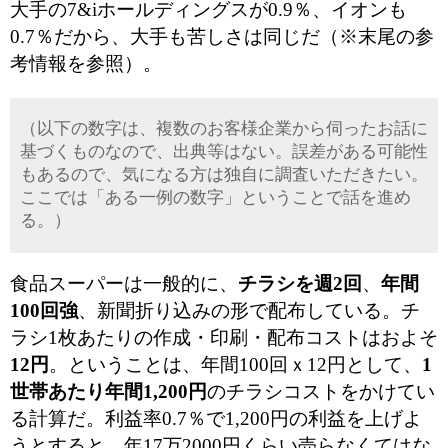
大手の7&iホールディングスが0.9％、イオンも
0.7％だから、大手も苦しさは同じだ（※末尾の参
考情報を参照）。
（以下の数字は、複数のお客様企業から伺ったお話に
基づくものなので、出典等はない。誤差がある可能性
もあるので、気になる方は独自に調査いただきたい。
ここでは「ある一例の数字」ということで話を進め
る。）
食品スーパーは一般的に、
チラシを週2回
、
年間
100回強
、新聞折り込みの形で配布している。チ
ラシ1枚あたりの作成・印刷・配布コストはおよそ
12円
。ということは、年間100回ｘ12円として、
1
世帯あたり年間1,200円
のチラシコストをかけてい
る計算だ。利益率0.7％で1,200円の利益を上げよ
うとすると、年17万2000円くらい売らなくてはな