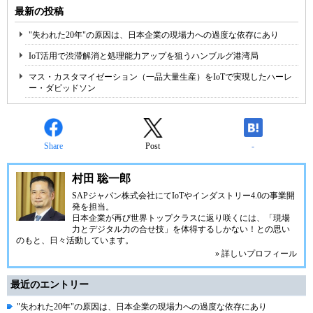
最新の投稿
"失われた20年"の原因は、日本企業の現場力への過度な依存にあり
IoT活用で渋滞解消と処理能力アップを狙うハンブルグ港湾局
マス・カスタマイゼーション（一品大量生産）をIoTで実現したハーレ
ー・ダビッドソン
Share
Post
-
村田 聡一郎
SAPジャパン株式会社にてIoTやインダストリー4.0の事業開
発を担当。
日本企業が再び世界トップクラスに返り咲くには、「現場
力とデジタル力の合せ技」を体得するしかない！との思い
のもと、日々活動しています。
» 詳しいプロフィール
最近のエントリー
"失われた20年"の原因は、日本企業の現場力への過度な依存にあり