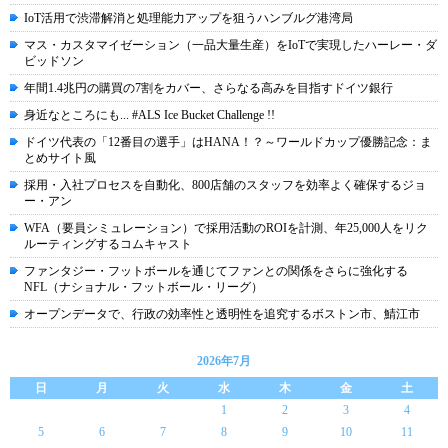
IoT活用で渋滞解消と処理能力アップを狙うハンブルグ港湾局
マス・カスタマイゼーション（一品大量生産）をIoTで実現したハーレー・ダ
ビッドソン
年間1.4兆円の購買の7割をカバー、さらなる高みを目指すドイツ銀行
身近なところにも... #ALS Ice Bucket Challenge !!
ドイツ代表の「12番目の選手」はHANA！？～ワールドカップ優勝記念：ま
とめサイト風
採用・入社プロセスを自動化、800店舗のスタッフを効率よく確保するジョ
ー・アン
WFA（要員シミュレーション）で採用活動のROIを計測、年25,000人をリク
ルーティングするコムキャスト
ファンタジー・フットボールを通じてファンとの関係をさらに強化する
NFL（ナショナル・フットボール・リーグ）
オープンデータで、行政の効率性と透明性を追究するボストン市、鯖江市
2026年7月
日
月
火
水
木
金
土
1
2
3
4
5
6
7
8
9
10
11