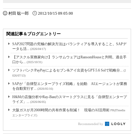
村田 聡一郎
2012/10/15 09:05:00
関連記事＆ブログエントリー
SAP2027問題の究極の解決方法はパランティアを導入すること。SAPデ
ータも活...
(2026/04/17)
【アスクル実務家向け】ランサムウェアはRansomHouseと判明。過去手
口から...
(2025/10/31)
ソフトバンク/PayPayによるセブン&アイ出資をGPT-5.6 Solで戦略分...
(2
026/07/13)
SAPが「自律型エンタープライズ戦略」を始動 AIエージェントが業務
を自動実行す...
(2026/05/16)
H&Mの店舗分析やRay-Banのスマートグラスに見る「自律型エンタープ
ライズ」...
(2026/06/05)
大阪ガスが月2000時間の共有作業を削減！ 現場のAI活用術
PR(ITmedia
エンタープライズ)
Recommended by