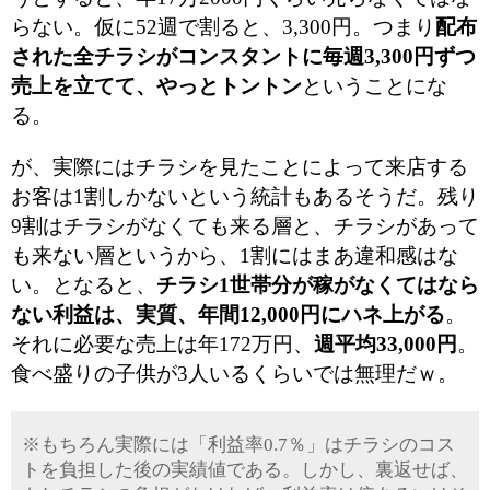
らない。仮に52週で割ると、3,300円。つまり
配布
された全チラシがコンスタントに毎週3,300円ずつ
売上を立てて、やっとトントン
ということにな
る。
が、実際にはチラシを見たことによって来店する
お客は1割しかないという統計もあるそうだ。残り
9割はチラシがなくても来る層と、チラシがあって
も来ない層というから、1割にはまあ違和感はな
い。となると、
チラシ1世帯分が稼がなくてはなら
ない利益は、実質、年間12,000円にハネ上がる
。
それに必要な売上は年172万円、
週平均33,000円
。
食べ盛りの子供が3人いるくらいでは無理だｗ。
※もちろん実際には「利益率0.7％」はチラシのコス
トを負担した後の実績値である。しかし、裏返せば、