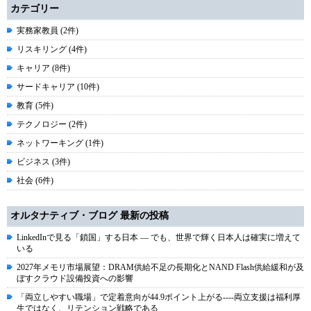
カテゴリー
実務家教員 (2件)
リスキリング (4件)
キャリア (8件)
サードキャリア (10件)
教育 (5件)
テクノロジー (2件)
ネットワーキング (1件)
ビジネス (3件)
社会 (6件)
オルタナティブ・ブログ 最新の投稿
LinkedInで見る「鎖国」する日本 ― でも、世界で輝く日本人は確実に増えて
いる
2027年メモリ市場展望：DRAM供給不足の長期化とNAND Flash供給緩和が及
ぼすクラウド設備投資への影響
「両立しやすい職場」で定着意向が44.9ポイント上がる----両立支援は福利厚
生ではなく、リテンション戦略である