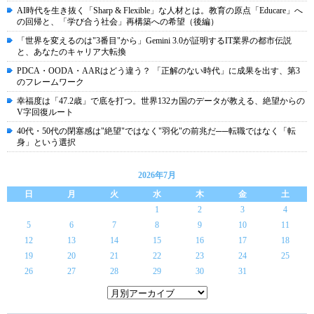
AI時代を生き抜く「Sharp & Flexible」な人材とは。教育の原点「Educare」へ
の回帰と、「学び合う社会」再構築への希望（後編）
「世界を変えるのは"3番目"から」Gemini 3.0が証明するIT業界の都市伝説
と、あなたのキャリア大転換
PDCA・OODA・AARはどう違う？ 「正解のない時代」に成果を出す、第3
のフレームワーク
幸福度は「47.2歳」で底を打つ。世界132カ国のデータが教える、絶望からの
V字回復ルート
40代・50代の閉塞感は"絶望"ではなく"羽化"の前兆だ──転職ではなく「転
身」という選択
2026年7月
日
月
火
水
木
金
土
1
2
3
4
5
6
7
8
9
10
11
12
13
14
15
16
17
18
19
20
21
22
23
24
25
26
27
28
29
30
31