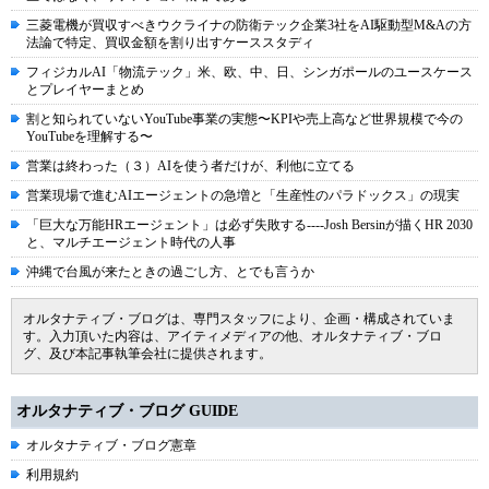
三菱電機が買収すべきウクライナの防衛テック企業3社をAI駆動型M&Aの方
法論で特定、買収金額を割り出すケーススタディ
フィジカルAI「物流テック」米、欧、中、日、シンガポールのユースケース
とプレイヤーまとめ
割と知られていないYouTube事業の実態〜KPIや売上高など世界規模で今の
YouTubeを理解する〜
営業は終わった（３）AIを使う者だけが、利他に立てる
営業現場で進むAIエージェントの急増と「生産性のパラドックス」の現実
「巨大な万能HRエージェント」は必ず失敗する----Josh Bersinが描くHR 2030
と、マルチエージェント時代の人事
沖縄で台風が来たときの過ごし方、とでも言うか
オルタナティブ・ブログは、専門スタッフにより、企画・構成されていま
す。入力頂いた内容は、アイティメディアの他、オルタナティブ・ブロ
グ、及び本記事執筆会社に提供されます。
オルタナティブ・ブログ GUIDE
オルタナティブ・ブログ憲章
利用規約