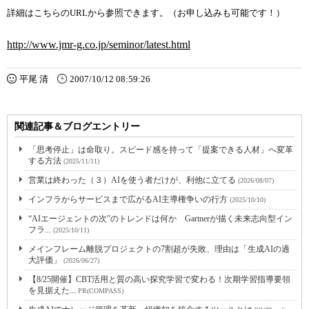
詳細はこちらのURLから参照できます。（お申し込みも可能です！）
http://www.jmr-g.co.jp/seminor/latest.html
平尾 清
2007/10/12 08:59:26
関連記事＆ブログエントリー
「思考停止」は命取り。スピード感を持って「提案できる人材」へ変革
する方法
(2025/11/11)
営業は終わった（３）AIを使う者だけが、利他に立てる
(2026/08/07)
インフラからサービスまで広がるAI主導権争いの行方
(2025/10/10)
“AIエージェントの次”のトレンドは何か Gartnerが描く未来志向型イン
フラ...
(2025/10/11)
メインフレーム離脱プロジェクトの7割超が失敗、理由は「生成AIの過
大評価」
(2026/06/27)
【8/25開催】CBT活用と質の高い探究学習で変わる！次期学習指導要領
を見据えた...
PR(COMPASS)