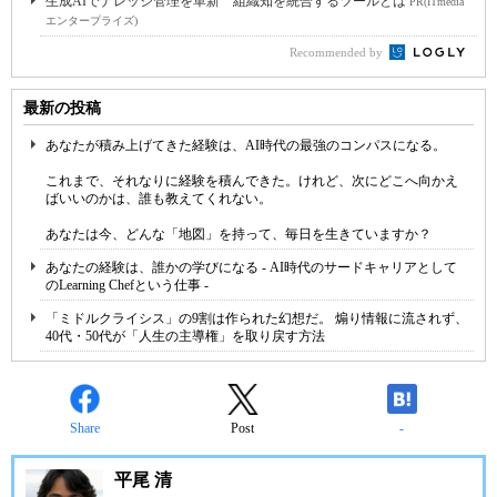
生成AIでナレッジ管理を革新 組織知を統合するツールとは
PR(ITmedia
エンタープライズ)
Recommended by
最新の投稿
あなたが積み上げてきた経験は、AI時代の最強のコンパスになる。
これまで、それなりに経験を積んできた。けれど、次にどこへ向かえ
ばいいのかは、誰も教えてくれない。
あなたは今、どんな「地図」を持って、毎日を生きていますか？
あなたの経験は、誰かの学びになる - AI時代のサードキャリアとして
のLearning Chefという仕事 -
「ミドルクライシス」の9割は作られた幻想だ。 煽り情報に流されず、
40代・50代が「人生の主導権」を取り戻す方法
Share
Post
-
平尾 清