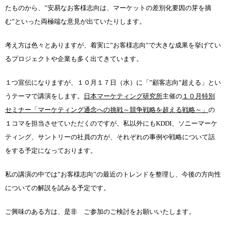
たものから、”安易なお客様志向は、マーケットの差別化要因の芽を摘
む”といった両極端な意見が出ていたりします。
考え方は色々とありますが、着実に”お客様志向”で大きな成果を挙げてい
るプロジェクトや企業も多く出てきています。
１つ宣伝になりますが、１０月１７日（水）に「”顧客志向”超える」とい
うテーマで講演をします。
日本マーケティング研究所
主催の
１０月特別
セミナー「マーケティング通念への挑戦～競争戦略を超える戦略～」
の
１コマを担当させていただくのですが、私以外にもKDDI、ソニーマーケ
ティング、サントリーの社員の方が、それぞれの事例や戦略について話
をする予定になっております。
私の講演の中では”お客様志向”の最近のトレンドを整理し、今後の方向性
についての解説を試みる予定です。
ご興味のある方は、是非 ご参加のご検討をお願いいたします。