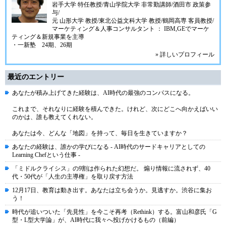
岩手大学 特任教授/青山学院大学 非常勤講師/酒田市 政策参
与/
元 山形大学 教授/東北公益文科大学 教授/鶴岡高専 客員教授/
マーケティング＆人事コンサルタント ： IBM,GEでマーケ
ティング＆新規事業を主導
・一新塾 24期、26期
» 詳しいプロフィール
最近のエントリー
あなたが積み上げてきた経験は、AI時代の最強のコンパスになる。
これまで、それなりに経験を積んできた。けれど、次にどこへ向かえばいい
のかは、誰も教えてくれない。
あなたは今、どんな「地図」を持って、毎日を生きていますか？
あなたの経験は、誰かの学びになる - AI時代のサードキャリアとしての
Learning Chefという仕事 -
「ミドルクライシス」の9割は作られた幻想だ。 煽り情報に流されず、40
代・50代が「人生の主導権」を取り戻す方法
12月17日、教育は動き出す。あなたは立ち会うか。見逃すか。渋谷に集お
う！
時代が追いついた「先見性」を今こそ再考（Rethink）する。富山和彦氏「G
型・L型大学論」が、AI時代に我々へ投げかけるもの（前編）