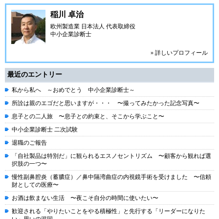
稲川 卓治
欧州製造業 日本法人 代表取締役
中小企業診断士
» 詳しいプロフィール
最近のエントリー
私から私へ ～おめでとう 中小企業診断士～
所詮は親のエゴだと思いますが・・・ 〜撮ってみたかった記念写真〜
息子との二人旅 〜息子との約束と、そこから学ぶこと〜
中小企業診断士 二次試験
退職のご報告
「自社製品は特別だ」に観られるエスノセントリズム 〜顧客から観れば選
択肢の一つ〜
慢性副鼻腔炎（蓄膿症）／鼻中隔湾曲症の内視鏡手術を受けました 〜信頼
財としての医療〜
お酒は飲まない生活 〜夜こそ自分の時間に使いたい〜
歓迎される「やりたいことをやる積極性」と先行する「リーダーになりた