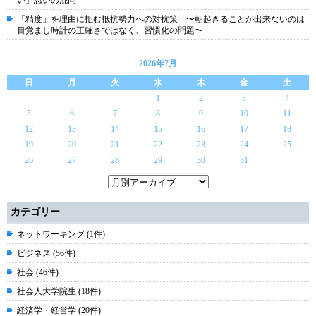
い」思いの混同
「精度」を理由に拒む抵抗勢力への対抗策 〜朝起きることが出来ないのは
目覚まし時計の正確さではなく、習慣化の問題〜
2026年7月
日
月
火
水
木
金
土
1
2
3
4
5
6
7
8
9
10
11
12
13
14
15
16
17
18
19
20
21
22
23
24
25
26
27
28
29
30
31
カテゴリー
ネットワーキング (1件)
ビジネス (56件)
社会 (46件)
社会人大学院生 (18件)
経済学・経営学 (20件)