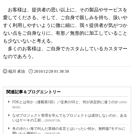
お客様は、提供者の思い以上に、その製品やサービスを
愛してくださる。そして、ご自身で親しみを持ち、扱いや
すく利用しやすいように微に細に、我々提供者が気がつか
ない点をご自身なりに、有形／無形的に加工していること
も少ないないと考える。
多くのお客様は、ご自身でカスタムしているカスタマー
なのであろう。
稲川 卓治
2010/12/28 01:38:50
関連記事＆ブログエントリー
FDEとは何か（連載第1回）／従来のSEと、何が決定的に違うのか
(2026/
08/03)
なぜプロジェクト管理を学んでもプロジェクトは成功しないのか、ある
いはケーキの工程...
(2026/07/28)
冬の冷たい海で叫んだ英雄の名言とはいったい何か。無料版7モデルに
聞いたら微妙だっ...
(2026/07/28)