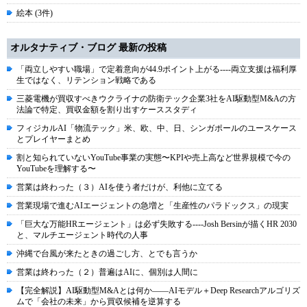
絵本 (3件)
オルタナティブ・ブログ 最新の投稿
「両立しやすい職場」で定着意向が44.9ポイント上がる----両立支援は福利厚
生ではなく、リテンション戦略である
三菱電機が買収すべきウクライナの防衛テック企業3社をAI駆動型M&Aの方
法論で特定、買収金額を割り出すケーススタディ
フィジカルAI「物流テック」米、欧、中、日、シンガポールのユースケース
とプレイヤーまとめ
割と知られていないYouTube事業の実態〜KPIや売上高など世界規模で今の
YouTubeを理解する〜
営業は終わった（３）AIを使う者だけが、利他に立てる
営業現場で進むAIエージェントの急増と「生産性のパラドックス」の現実
「巨大な万能HRエージェント」は必ず失敗する----Josh Bersinが描くHR 2030
と、マルチエージェント時代の人事
沖縄で台風が来たときの過ごし方、とでも言うか
営業は終わった（２）普遍はAIに、個別は人間に
【完全解説】AI駆動型M&Aとは何か――AIモデル＋Deep Researchアルゴリズ
ムで「会社の未来」から買収候補を逆算する