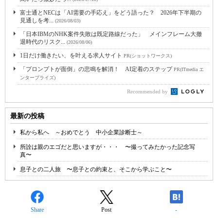
富士通とNECは「AI需要の手応え」をどう語った？ 2026年下半期の
見通しを考...
(2026/08/03)
「日本IBMのNHK案件失敗は既定路線だった」 メインフレーム大撤
退時代のリスク...
(2026/08/06)
1日だけ働きたい、を叶える求人サイト
PR(ショットワークス)
「プロンプトが面倒」の悲鳴を解消！ AI定着のステップ
PR(ITmedia エ
ンタープライズ)
Recommended by
最新の投稿
私から私へ ～おめでとう 中小企業診断士～
所詮は親のエゴだと思いますが・・・ 〜撮ってみたかった記念写
真〜
息子との二人旅 〜息子との約束と、そこから学ぶこと〜
Share
Post
-