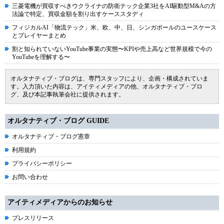
三菱電機が買収すべきウクライナの防衛テック企業3社をAI駆動型M&Aの方
法論で特定、買収金額を割り出すケーススタディ
フィジカルAI「物流テック」米、欧、中、日、シンガポールのユースケース
とプレイヤーまとめ
割と知られていないYouTube事業の実態〜KPIや売上高など世界規模で今の
YouTubeを理解する〜
オルタナティブ・ブログは、専門スタッフにより、企画・構成されていま
す。入力頂いた内容は、アイティメディアの他、オルタナティブ・ブロ
グ、及び本記事執筆会社に提供されます。
オルタナティブ・ブログ GUIDE
オルタナティブ・ブログ憲章
利用規約
プライバシーポリシー
お問い合わせ
アイティメディアからのお知らせ
プレスリリース