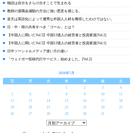
物語は自分をさらけ出すことで生まれる
教師の退職金減額の方法に強い悪意を感じる。
楽天は英語化によって優秀な外国人人材を獲得したわけではない。
日・中・韓の共有すべき「ゴール」とは？
【中国人に聞いたVol.5】中国13億人の経営者と投資家達[Vol.2]
【中国人に聞いたVol.5】中国13億人の経営者と投資家達[Vol.1]
日中ソーシャルメディア使い方の違い
「ウェイボー投稿代行サービス」始めました。[Vol.2]
2026年7月
日
月
火
水
木
金
土
1
2
3
4
5
6
7
8
9
10
11
12
13
14
15
16
17
18
19
20
21
22
23
24
25
26
27
28
29
30
31