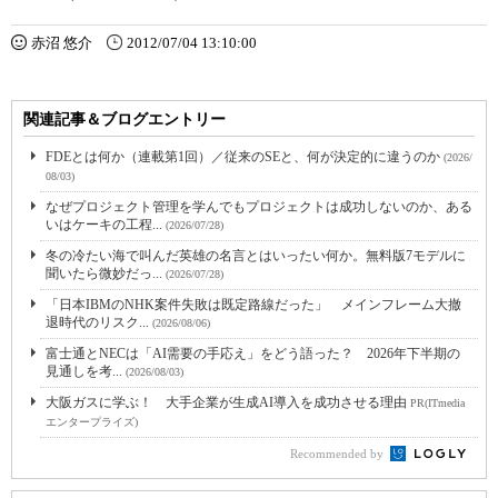
赤沼 悠介
2012/07/04 13:10:00
関連記事＆ブログエントリー
FDEとは何か（連載第1回）／従来のSEと、何が決定的に違うのか
(2026/
08/03)
なぜプロジェクト管理を学んでもプロジェクトは成功しないのか、ある
いはケーキの工程...
(2026/07/28)
冬の冷たい海で叫んだ英雄の名言とはいったい何か。無料版7モデルに
聞いたら微妙だっ...
(2026/07/28)
「日本IBMのNHK案件失敗は既定路線だった」 メインフレーム大撤
退時代のリスク...
(2026/08/06)
富士通とNECは「AI需要の手応え」をどう語った？ 2026年下半期の
見通しを考...
(2026/08/03)
大阪ガスに学ぶ！ 大手企業が生成AI導入を成功させる理由
PR(ITmedia
エンタープライズ)
Recommended by