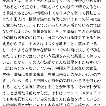
が思うのは、日本のそれとは異なり、各々がかなり独立的
であるという点です。情報というものは不正確であるとい
う前提のもと少ない情報の中でもリスクを取って行動して
きた中国人は、情報が溢れた時代においてもその傾向は全
く変わらないし、それでよかったとさえ感じているのでは
ないでしょうか。情報を集め、そして決断してきた経験は
今の情報過多の時代でも十分に活かされる能力であると思
えるからです。中国人はリスクを取ることに慣れている
し、そのような不確かな情報の中での決断は決して成功を
もたらすわけではないという意識をみんな共通して持って
いる。だから、その人の決断がどんな結果をもたらすのか
は誰にも分からない。だから、中国人同士お互いの意見・
主張・決断は尊重出来るし尊重出来ないのがおかしいので
す。だから、多くの中国人が自分の気持ちや意見を何も恐
れることなく素直に表現することが出来る。それぞれが違
うことは当たり前だからだ。それはソーシャルメディア上
でも何も変わらない。自分の生き方に自信を持っているか
ら批判を恐れずにどんどん本音を語り自己主張する。それ