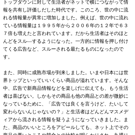
トップダウンに対して生活者がネットで横につながって情
報を共有し評価しだした時代です。このころ、世の中に流
れる情報量が異常に増加しました。例えば、世の中に流れ
ている情報量は１９９５年から２００６年の１２年で６３
７倍も増えたと言われています。だから生活者はそのほと
んどをスル―するようになった。一方的に情報を押し付け
てくる広告など、スルーされる最たるものになったので
す。
また、同時に成熟市場が到来しました。いまや日本には世
界トップといっていいくらい商品が溢れています。そんな
中、広告で新商品情報などを楽しげに伝えても、もう生活
者は喜ばない。しかもその商品も他の商品との差が微妙に
なっているために、「広告では良くを言うけど、たいして
変わらないんじゃないの？」と生活者はどんどんマスメデ
ィアから流される情報を疑うようになっていきました。ま
た、商品のいいところをアピールしても、ネット上でその