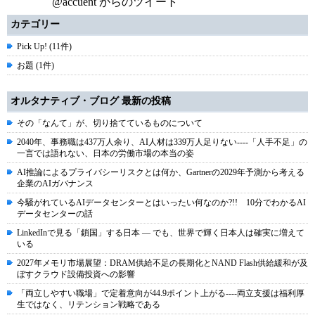
@accuent からのツイート
カテゴリー
Pick Up! (11件)
お題 (1件)
オルタナティブ・ブログ 最新の投稿
その「なんて」が、切り捨てているものについて
2040年、事務職は437万人余り、AI人材は339万人足りない----「人手不足」の
一言では語れない、日本の労働市場の本当の姿
AI推論によるプライバシーリスクとは何か、Gartnerの2029年予測から考える
企業のAIガバナンス
今騒がれているAIデータセンターとはいったい何なのか?!! 10分でわかるAI
データセンターの話
LinkedInで見る「鎖国」する日本 ― でも、世界で輝く日本人は確実に増えて
いる
2027年メモリ市場展望：DRAM供給不足の長期化とNAND Flash供給緩和が及
ぼすクラウド設備投資への影響
「両立しやすい職場」で定着意向が44.9ポイント上がる----両立支援は福利厚
生ではなく、リテンション戦略である