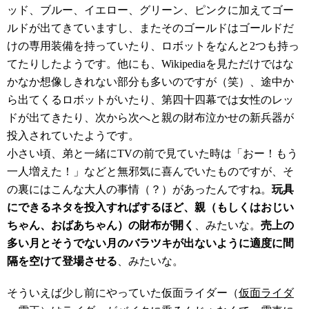
ッド、ブルー、イエロー、グリーン、ピンクに加えてゴー
ルドが出てきていますし、またそのゴールドはゴールドだ
けの専用装備を持っていたり、ロボットをなんと2つも持っ
てたりしたようです。他にも、Wikipediaを見ただけではな
かなか想像しきれない部分も多いのですが（笑）、途中か
ら出てくるロボットがいたり、第四十四幕では女性のレッ
ドが出てきたり、次から次へと親の財布泣かせの新兵器が
投入されていたようです。
小さい頃、弟と一緒にTVの前で見ていた時は「おー！もう
一人増えた！」などと無邪気に喜んでいたものですが、そ
の裏にはこんな大人の事情（？）があったんですね。
玩具
にできるネタを投入すればするほど、親（もしくはおじい
ちゃん、おばあちゃん）の財布が開く
、みたいな。
売上の
多い月とそうでない月のバラツキが出ないように適度に間
隔を空けて登場させる
、みたいな。
そういえば少し前にやっていた仮面ライダー（
仮面ライダ