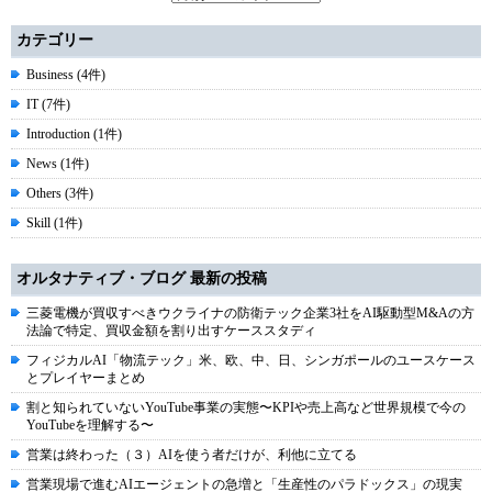
カテゴリー
Business (4件)
IT (7件)
Introduction (1件)
News (1件)
Others (3件)
Skill (1件)
オルタナティブ・ブログ 最新の投稿
三菱電機が買収すべきウクライナの防衛テック企業3社をAI駆動型M&Aの方
法論で特定、買収金額を割り出すケーススタディ
フィジカルAI「物流テック」米、欧、中、日、シンガポールのユースケース
とプレイヤーまとめ
割と知られていないYouTube事業の実態〜KPIや売上高など世界規模で今の
YouTubeを理解する〜
営業は終わった（３）AIを使う者だけが、利他に立てる
営業現場で進むAIエージェントの急増と「生産性のパラドックス」の現実