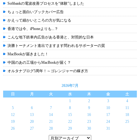
Softbankの電波改善プロセスを“体験”しました
ちょっと面白いブックカバー広告
かえって細かいところの方が気になる
香港では今、iPhoneよりも...？
こんな地下鉄車内広告がある香港と、対照的な日本
決勝トーナメント進出でますます問われるサポーターの質
MacBookが届きました！
中国のあの工場からMacBookが届く？
オルタナブログ5周年！～ゴレンジャーの稼ぎ方
2026年7月
日
月
火
水
木
金
土
1
2
3
4
5
6
7
8
9
10
11
12
13
14
15
16
17
18
19
20
21
22
23
24
25
26
27
28
29
30
31