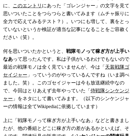
に、
このエントリ
にあった「ゴレンジャー」の文字を見て
思いついたことをつらつらと書いてみます（ムチャ振りに
全力で応えてみるテスト？）。いつにも増して、裏をとっ
ていないというか検証が適当な記事になることをご容赦く
ださい（笑）。
何を思いついたかというと、
戦隊モノって稼ぎ方が上手い
なあ
って思ったんです。私は子供がいるわけでもないので
最近の戦隊モノは全く見ていませんが、今は「
天装戦隊ゴ
セイジャー
」っていうのがやっているんですね（いま調べ
ました。笑）。このゴセイジャーは今も放送継続中なの
で、今回はとりあえず去年やっていた「
侍戦隊シンケンジ
ャー
」をネタにして書いてみます。（以下のシンケンジャ
ーの情報は全てWikipediaに依拠しています）
上に「戦隊モノって稼ぎ方が上手いなあ」などと書きまし
たが、他の番組とどこに稼ぎ方の差があるかといえば、そ