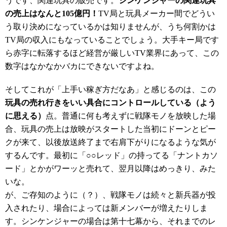
うです、関連玩具の販売です。
シンケンジャーの関連玩具
の売上はなんと105億円！
TV局と玩具メーカー間でどうい
う取り決めになっているかは知りませんが、うち何割かは
TV局の収入にもなっていることでしょう。大手キー局です
ら赤字に転落するほど経営が厳しいTV業界にあって、この
数字はなかなかバカにできないですよね。
そしてこれが「上手い稼ぎ方だなあ」と感じるのは、この
玩具の売れ行きをいい具合にコントロールしている（よう
に思える）
点。普通に何も考えずに戦隊モノを放映した場
合、玩具の売上は放映がスタートした当初にドーンとピー
クが来て、以後放送終了まで右肩下がりになるような気が
するんです。最初に「○○レッド」の持ってる「ナントカソ
ード」とかがワーッと売れて、翌月以降はめっきり、みた
いな。
が、ご存知のように（？）、戦隊モノは続々と新兵器が投
入されたり、場合によっては新メンバーが増えたりしま
す。シンケンジャーの場合は第十七幕から、それまでのレ