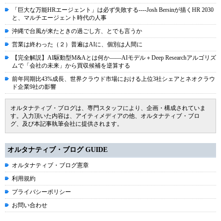
「巨大な万能HRエージェント」は必ず失敗する----Josh Bersinが描くHR 2030
と、マルチエージェント時代の人事
沖縄で台風が来たときの過ごし方、とでも言うか
営業は終わった（２）普遍はAIに、個別は人間に
【完全解説】AI駆動型M&Aとは何か――AIモデル＋Deep Researchアルゴリズ
ムで「会社の未来」から買収候補を逆算する
前年同期比43%成長、世界クラウド市場における上位3社シェアとネオクラウ
ド企業9社の影響
オルタナティブ・ブログは、専門スタッフにより、企画・構成されていま
す。入力頂いた内容は、アイティメディアの他、オルタナティブ・ブロ
グ、及び本記事執筆会社に提供されます。
オルタナティブ・ブログ GUIDE
オルタナティブ・ブログ憲章
利用規約
プライバシーポリシー
お問い合わせ