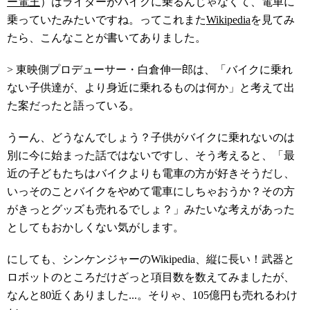
ー電王
）はライダーがバイクに乗るんじゃなくて、電車に
乗っていたみたいですね。ってこれまた
Wikipedia
を見てみ
たら、こんなことが書いてありました。
> 東映側プロデューサー・白倉伸一郎は、「バイクに乗れ
ない子供達が、より身近に乗れるものは何か」と考えて出
た案だったと語っている。
うーん、どうなんでしょう？子供がバイクに乗れないのは
別に今に始まった話ではないですし、そう考えると、「最
近の子どもたちはバイクよりも電車の方が好きそうだし、
いっそのことバイクをやめて電車にしちゃおうか？その方
がきっとグッズも売れるでしょ？」みたいな考えがあった
としてもおかしくない気がします。
にしても、シンケンジャーのWikipedia、縦に長い！武器と
ロボットのところだけざっと項目数を数えてみましたが、
なんと80近くありました...。そりゃ、10
5
億円も売れるわけ