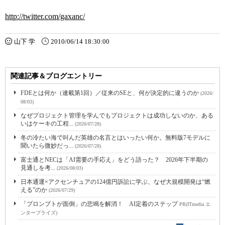
http://twitter.com/gaxanc/
山下 学
2010/06/14 18:30:00
関連記事＆ブログエントリー
FDEとは何か（連載第1回）／従来のSEと、何が決定的に違うのか
(2026/
08/03)
なぜプロジェクト管理を学んでもプロジェクトは成功しないのか、ある
いはケーキの工程...
(2026/07/28)
冬の冷たい海で叫んだ英雄の名言とはいったい何か。無料版7モデルに
聞いたら微妙だっ...
(2026/07/28)
富士通とNECは「AI需要の手応え」をどう語った？ 2026年下半期の
見通しを考...
(2026/08/03)
日本通運×アクセンチュアの124億円訴訟に学ぶ、なぜ大規模開発は“燃
える”のか
(2026/07/29)
「プロンプトが面倒」の悲鳴を解消！ AI定着のステップ
PR(ITmedia エ
ンタープライズ)