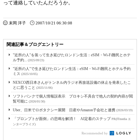
って連絡していたんだろうか。
末岡 洋子
2007/10/21 06:30:08
関連記事＆ブログエントリー
"近所の人"を装って生き延びたロンドン生活：eSIM・Wi-Fi難民とホテ
ル予約...
(2025/09/23)
"近所の人"で生き延びたロンドン生活：eSIM・Wi-Fi難民とホテル予約
ミス
(2025/10/05)
NEXCO西日本さんがトンネル内ラジオ再放送設備の休止を発表したこ
とに思うこと
(2025/11/06)
ソフトバンクで個人情報誤表示 プロキシ不具合で他人の契約内容が閲
覧可能に
(2026/01/30)
Uber、日米でロボタクシー展開 日産やAmazon子会社と連携
(2026/03/19)
「プロンプトが面倒」の悲鳴を解消！ AI定着のステップ
PR(ITmedia エ
ンタープライズ)
Recommended by