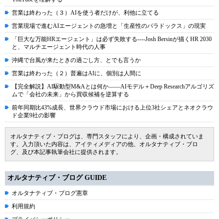
営業は終わった（３）AIを使う者だけが、利他に立てる
営業現場で進むAIエージェントの急増と「生産性のパラドックス」の現実
「巨大な万能HRエージェント」は必ず失敗する----Josh Bersinが描くHR 2030
と、マルチエージェント時代の人事
沖縄で台風が来たときの過ごし方、とでも言うか
営業は終わった（２）普遍はAIに、個別は人間に
【完全解説】AI駆動型M&Aとは何か――AIモデル＋Deep Researchアルゴリズ
ムで「会社の未来」から買収候補を逆算する
前年同期比43%成長、世界クラウド市場における上位3社シェアとネオクラウ
ド企業9社の影響
オルタナティブ・ブログは、専門スタッフにより、企画・構成されていま
す。入力頂いた内容は、アイティメディアの他、オルタナティブ・ブロ
グ、及び本記事執筆会社に提供されます。
オルタナティブ・ブログ GUIDE
オルタナティブ・ブログ憲章
利用規約