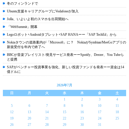
冬のフィンランドで
Ubuntu支援キャリアグループにVodafoneが加入
Jolla、いよいよ初のスマホを出荷開始へ
「WebSummit」開幕
Legoロボット+Androidタブレット+SAP HANAーー「SAP TechEd」から
Nokiaタウンの道路案内が「Microsoft」に？ NokiaがSymbian/MeeGoアプリの
新規受付を年内で終了へ
BBCが音楽プレイリスト/発見サービス発表ーーSpotify、Deezer、You Tubeら
と提携
SAPがベンチャー投資事業を強化、新しい投資ファンドを発表ーー資金は14
億ドルに
2026年7月
日
月
火
水
木
金
土
1
2
3
4
5
6
7
8
9
10
11
12
13
14
15
16
17
18
19
20
21
22
23
24
25
26
27
28
29
30
31