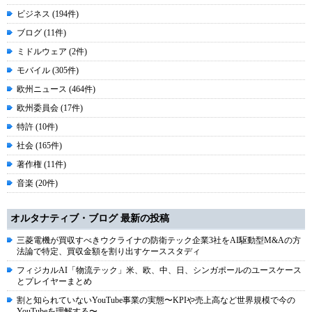
ビジネス (194件)
ブログ (11件)
ミドルウェア (2件)
モバイル (305件)
欧州ニュース (464件)
欧州委員会 (17件)
特許 (10件)
社会 (165件)
著作権 (11件)
音楽 (20件)
オルタナティブ・ブログ 最新の投稿
三菱電機が買収すべきウクライナの防衛テック企業3社をAI駆動型M&Aの方
法論で特定、買収金額を割り出すケーススタディ
フィジカルAI「物流テック」米、欧、中、日、シンガポールのユースケース
とプレイヤーまとめ
割と知られていないYouTube事業の実態〜KPIや売上高など世界規模で今の
YouTubeを理解する〜