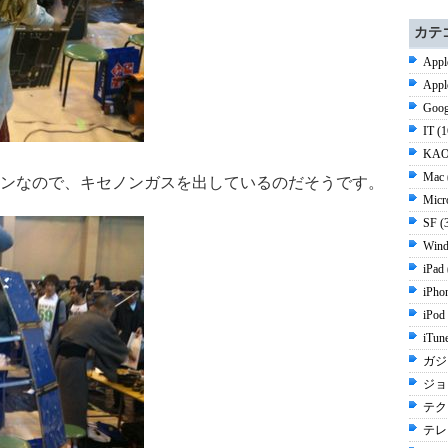
カテ
Appl
Appl
Goog
IT (
KAO
Mac 
ンなので、キセノンガスを出しているのだそうです。
Micr
SF (
Wind
iPad
iPho
iPod
iTun
ガジ
ジョブ
テク
テレ