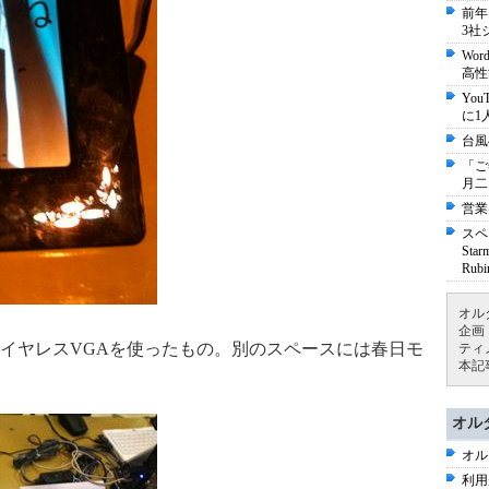
前年
3社
Wo
高性
Yo
に1
台風
「ご
月二
営業
スペ
St
Ru
オル
企画
イヤレスVGAを使ったもの。別のスペースには春日モ
ティ
本記
オル
オル
利用