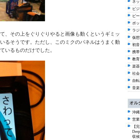
ネッ
ビジ
ビー
ポッ
ラジオ
て、その上をぐりぐりやると画像も動くというギミッ
仮想世
いるそうです。ただし、このミクのパネルはうまく動
初音
ているものだけでした。
携帯
教育 
楽器 
社会 
自転車
音楽 
オル
沖縄
営業
【完
De
収候