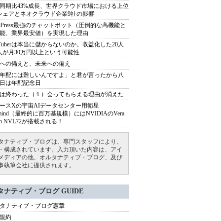
同期比43%成長、世界クラウド市場における上位
シェアとネオクラウド企業9社の影響
rdPress最強のチャットボット（圧倒的な高機能と
能、業界最安値）を実現した理由
uTuberは本当に儲からないのか。収益化した20人
人が月30万円以上という可能性
への備えと、未来への備え
年配には難しいんですよ」と君が言ったから八
日は年配記念日
は終わった（１）会ってもらえる理由が消えた
ースXの宇宙AIデータセンター用衛星
armind（最終的に百万基規模）にはNVIDIAのVera
bin NVL72が搭載される！
タナティブ・ブログは、専門スタッフにより、
・構成されています。入力頂いた内容は、アイ
メディアの他、オルタナティブ・ブログ、及び
事執筆会社に提供されます。
タナティブ・ブログ GUIDE
タナティブ・ブログ憲章
規約