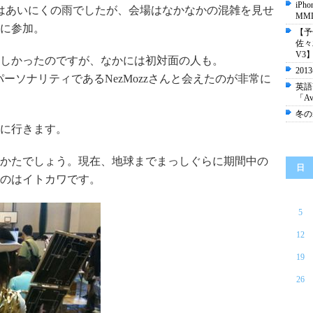
iP
はあいにくの雨でしたが、会場はなかなかの混雑を見せ
MM
に参加。
【予
佐々
V3
しかったのですが、なかには初対面の人も。
20
パーソナリティであるNezMozzさんと会えたのが非常に
英語
「A
冬の
に行きます。
かたでしょう。現在、地球までまっしぐらに期間中の
日
のはイトカワです。
5
12
19
26