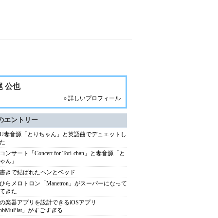
尾 公也
» 詳しいプロフィール
のエントリー
AU妻音源「とりちゃん」と英語曲でデュエットし
た
ンサート「Concert for Tori-chan」と妻音源「と
ゃん」
書きで結ばれたペンとベッド
ひらメロトロン「Manetron」がスーパーになって
てきた
の楽器アプリを設計できるiOSアプリ
obMuPlat」がすごすぎる