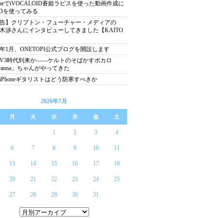
honeでiVOCALOID蒼姫ラピスを使った動画作成に
Dを使ってみる
告】クリプトン・フューチャー・メディアの
木渉さんにインタビューしてきました【KAITO
】
13年1月、ONETOPI公式ブログを開設します
V3時代到来か――ケルトのそばかすボカロ
vanna」ちゃんがやってきた
iPhoneギタリストはどう防寒すべきか
2026年7月
月
火
水
木
金
土
1
2
3
4
6
7
8
9
10
11
13
14
15
16
17
18
20
21
22
23
24
25
27
28
29
30
31