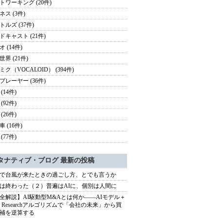
トワーキング (20件)
ネス (3件)
トルズ (37件)
ドキャスト (21件)
 (14件)
界 (21件)
ミク（VOCALOID） (394件)
プレーヤー (36件)
(14件)
(92件)
(26件)
 (16件)
(77件)
タナティブ・ブログ 最新の投稿
で台風が来たときの過ごし方、とでも言うか
は終わった（２）普遍はAIに、個別は人間に
全解説】AI駆動型M&Aとは何か――AIモデル＋
ep Researchアルゴリズムで「会社の未来」から買
補を逆算する