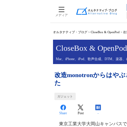
メディア
オルタナティブ・ブログ
>
CloseBox & OpenPod
>
改
CloseBox & OpenPod
Mac、iPhone、iPod、歌声合成、DTM
改造monotronからは
た
ガジェット
Share
Post
-
東京工業大学大岡山キャンパスで土日と行わ