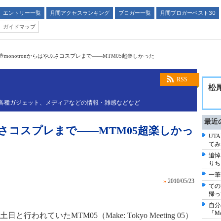
エントリー一覧
月間アクセスランキング
ブロガー一覧
月間ブロガーベスト30
ガイドマップ
造monotronからはやぶさコスプレまで――MTM05超楽しかった
RSS
松
、楽器、各種ガジェット、メディアなどの情報・雑感などなど
最近
やぶさコスプレまで――MTM05超楽しかっ
UT
てみ
追悼コ
りち
一筆
»
2010/05/23
ての
帰っ
自分
「M
れていたMTM05（Make: Tokyo Meeting 05）