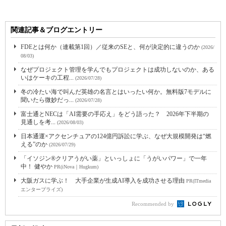
関連記事＆ブログエントリー
FDEとは何か（連載第1回）／従来のSEと、何が決定的に違うのか
(2026/
08/03)
なぜプロジェクト管理を学んでもプロジェクトは成功しないのか、ある
いはケーキの工程...
(2026/07/28)
冬の冷たい海で叫んだ英雄の名言とはいったい何か。無料版7モデルに
聞いたら微妙だっ...
(2026/07/28)
富士通とNECは「AI需要の手応え」をどう語った？ 2026年下半期の
見通しを考...
(2026/08/03)
日本通運×アクセンチュアの124億円訴訟に学ぶ、なぜ大規模開発は“燃
える”のか
(2026/07/29)
「イソジン®クリアうがい薬」といっしょに「うがいパワー」で一年
中！ 健やか
PR(iNova｜Hugkum)
大阪ガスに学ぶ！ 大手企業が生成AI導入を成功させる理由
PR(ITmedia
エンタープライズ)
Recommended by