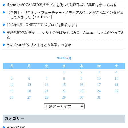
iPhoneでiVOCALOID蒼姫ラピスを使った動画作成にMMDを使ってみる
【予告】クリプトン・フューチャー・メディアの佐々木渉さんにインタビュ
ーしてきました【KAITO V3】
2013年1月、ONETOPI公式ブログを開設します
英語V3時代到来か――ケルトのそばかすボカロ「Avanna」ちゃんがやってき
た
冬のiPhoneギタリストはどう防寒すべきか
2026年7月
日
月
火
水
木
金
土
1
2
3
4
5
6
7
8
9
10
11
12
13
14
15
16
17
18
19
20
21
22
23
24
25
26
27
28
29
30
31
カテゴリー
Apple (26件)