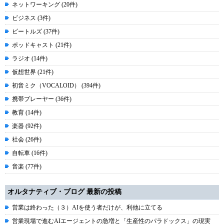
ネットワーキング (20件)
ビジネス (3件)
ビートルズ (37件)
ポッドキャスト (21件)
ラジオ (14件)
仮想世界 (21件)
初音ミク（VOCALOID） (394件)
携帯プレーヤー (36件)
教育 (14件)
楽器 (92件)
社会 (26件)
自転車 (16件)
音楽 (77件)
オルタナティブ・ブログ 最新の投稿
営業は終わった（３）AIを使う者だけが、利他に立てる
営業現場で進むAIエージェントの急増と「生産性のパラドックス」の現実