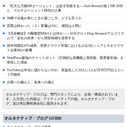
「巨大な万能HRエージェント」は必ず失敗する----Josh Bersinが描くHR 2030
と、マルチエージェント時代の人事
沖縄で台風が来たときの過ごし方、とでも言うか
営業は終わった（２）普遍はAIに、個別は人間に
【完全解説】AI駆動型M&Aとは何か――AIモデル＋Deep Researchアルゴリズ
ムで「会社の未来」から買収候補を逆算する
前年同期比43%成長、世界クラウド市場における上位3社シェアとネオクラウ
ド企業9社の影響
WordPress最強のチャットボット（圧倒的な高機能と高性能、業界最安値）を
実現した理由
YouTuberは本当に儲からないのか。収益化した20人に1人が月30万円以上とい
う可能性
台風への備えと、未来への備え
オルタナティブ・ブログは、専門スタッフにより、企画・構成されていま
す。入力頂いた内容は、アイティメディアの他、オルタナティブ・ブロ
グ、及び本記事執筆会社に提供されます。
オルタナティブ・ブログ GUIDE