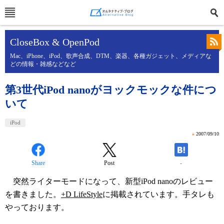
CloseBox & OpenPod
Mac、iPhone、iPod、歌声合成、DTM、楽器、各種ガジェット、メディアな
どの情報・雑感などなど
第3世代iPod nanoがヨックモックな件につ
いて
iPod
»
2007/09/10
Share
Post
-
突然ライターモードになって、新型iPod nanoのレビュー
を書きました。
+D LifeStyle
に掲載されています。手タレも
やっております。