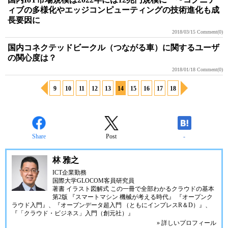
ィブの多様化やエッジコンピューティングの技術進化も成
長要因に
2018/03/15
Comment(0)
国内コネクテッドビークル（つながる車）に関するユーザ
の関心度は？
2018/01/18
Comment(0)
9
10
11
12
13
14
15
16
17
18
Share
Post
-
林 雅之
ICT企業勤務
国際大学GLOCOM客員研究員
著書
イラスト図解式 この一冊で全部わかるクラウドの基本
第2版
『スマートマシン 機械が考える時代』
『オープンク
ラウド入門』
、
『オープンデータ超入門 （ともにインプレスR＆D）』
、
『「クラウド・ビジネス」入門（創元社）』
» 詳しいプロフィール