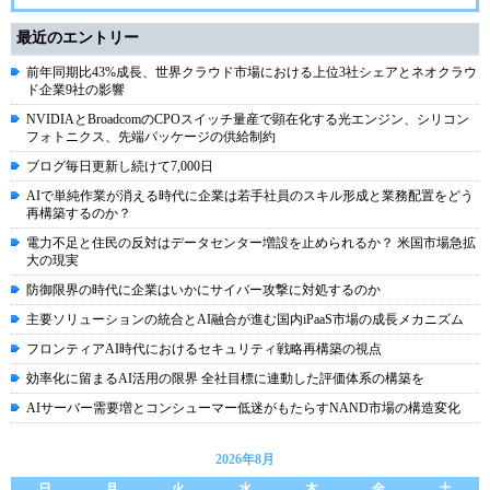
最近のエントリー
前年同期比43%成長、世界クラウド市場における上位3社シェアとネオクラウ
ド企業9社の影響
NVIDIAとBroadcomのCPOスイッチ量産で顕在化する光エンジン、シリコン
フォトニクス、先端パッケージの供給制約
ブログ毎日更新し続けて7,000日
AIで単純作業が消える時代に企業は若手社員のスキル形成と業務配置をどう
再構築するのか？
電力不足と住民の反対はデータセンター増設を止められるか？ 米国市場急拡
大の現実
防御限界の時代に企業はいかにサイバー攻撃に対処するのか
主要ソリューションの統合とAI融合が進む国内iPaaS市場の成長メカニズム
フロンティアAI時代におけるセキュリティ戦略再構築の視点
効率化に留まるAI活用の限界 全社目標に連動した評価体系の構築を
AIサーバー需要増とコンシューマー低迷がもたらすNAND市場の構造変化
2026年8月
日
月
火
水
木
金
土