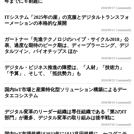
年までに６割超に
2018/09/17
Comment(0)
ITシステム「2025年の崖」の克服とデジタルトランスフォ
ーメーションの本格的な展開
2018/09/11
Comment(0)
ガートナー「先進テクノロジのハイプ・サイクル2018」公
表、過度な期待のピーク期は、ディープラーニング、デジ
タルツイン、バイオチップス ほか
2018/08/23
Comment(0)
デジタル・ビジネス推進の障壁は、「人材」「技術力」
「予算」、そして、「抵抗勢力」も
2018/08/22
Comment(0)
国内IoT市場と産業特化型ソリューション構築によるデー
タエコシステム
2018/08/16
Comment(0)
デジタル変革のリーダー組織は専任組織である「第2のIT
部門」が最多、デジタル変革の取り組みは後半戦に
2018/07/05
Comment(0)
国内IoT市場規模は2022年には12兆円規模に 〜コグニテ