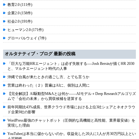
教育2.0 (111件)
企業2.0 (158件)
社会2.0 (191件)
ヒューマン2.0 (171件)
グローバルウェイ (7件)
オルタナティブ・ブログ 最新の投稿
「巨大な万能HRエージェント」は必ず失敗する----Josh Bersinが描くHR 2030
と、マルチエージェント時代の人事
沖縄で台風が来たときの過ごし方、とでも言うか
営業は終わった（２）普遍はAIに、個別は人間に
【完全解説】AI駆動型M&Aとは何か――AIモデル＋Deep Researchアルゴリズ
ムで「会社の未来」から買収候補を逆算する
前年同期比43%成長、世界クラウド市場における上位3社シェアとネオクラウ
ド企業9社の影響
WordPress最強のチャットボット（圧倒的な高機能と高性能、業界最安値）を
実現した理由
YouTuberは本当に儲からないのか。収益化した20人に1人が月30万円以上とい
う可能性