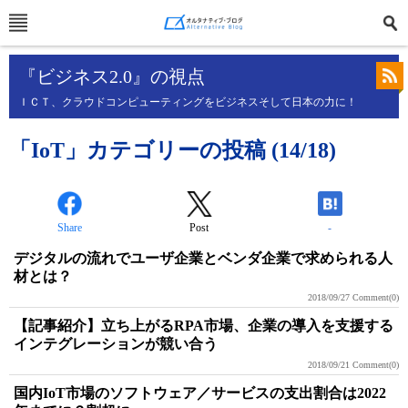
『ビジネス2.0』の視点
ＩＣＴ、クラウドコンピューティングをビジネスそして日本の力に！
「IoT」カテゴリーの投稿 (14/18)
Share
Post
-
デジタルの流れでユーザ企業とベンダ企業で求められる人
材とは？
2018/09/27
Comment(0)
【記事紹介】立ち上がるRPA市場、企業の導入を支援する
インテグレーションが競い合う
2018/09/21
Comment(0)
国内IoT市場のソフトウェア／サービスの支出割合は2022