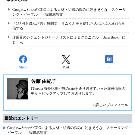
Google→StripeのCOOによる人材・組織の悩みに効きそうな「スケーリ
ング・ピープル」（読書感想文）
「1兆円を盗んだ男」感想文 サムくんを盲信した人はたぶんASIも盲
信する
IT業界のレジェントジャーナリストによるクロニクル「Burn Book」に
じーん
Share
Post
-
佐藤 由紀子
ITmedia 海外記事担当のsatoを通り過ぎていった海外情報の
中からピックアップしてお送りします。
» 詳しいプロフィール
最近のエントリー
Google→StripeのCOOによる人材・組織の悩みに効きそうな「スケーリング・
ピープル」（読書感想文）