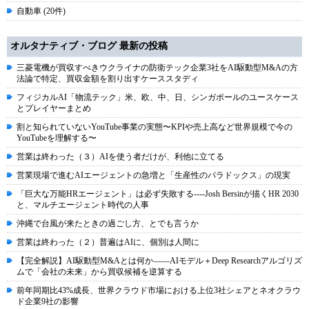
自動車 (20件)
オルタナティブ・ブログ 最新の投稿
三菱電機が買収すべきウクライナの防衛テック企業3社をAI駆動型M&Aの方
法論で特定、買収金額を割り出すケーススタディ
フィジカルAI「物流テック」米、欧、中、日、シンガポールのユースケース
とプレイヤーまとめ
割と知られていないYouTube事業の実態〜KPIや売上高など世界規模で今の
YouTubeを理解する〜
営業は終わった（３）AIを使う者だけが、利他に立てる
営業現場で進むAIエージェントの急増と「生産性のパラドックス」の現実
「巨大な万能HRエージェント」は必ず失敗する----Josh Bersinが描くHR 2030
と、マルチエージェント時代の人事
沖縄で台風が来たときの過ごし方、とでも言うか
営業は終わった（２）普遍はAIに、個別は人間に
【完全解説】AI駆動型M&Aとは何か――AIモデル＋Deep Researchアルゴリズ
ムで「会社の未来」から買収候補を逆算する
前年同期比43%成長、世界クラウド市場における上位3社シェアとネオクラウ
ド企業9社の影響