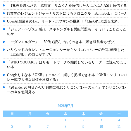
「1兆円を盗んだ男」感想文 サムくんを盲信した人はたぶんASIも盲信する
IT業界のレジェントジャーナリストによるクロニクル「Burn Book」にじーん
OpenAI創業者の1人、リード・ホフマンの最新刊「ChatGPTと語る未来」
『ジェフ・ベゾス』感想 スキャンダルも労組問題も、そういうことだった
のか
「モダンエルダー」──50代で読んでおくべき本（若き経営者もぜひ）
ハリウッドのタレントエージェンシーからシリコンバレーのVCに転身した
「LEGEND」の自伝がアツい
「WHO YOU ARE」はリモートワークを躊躇しているリーダーに読んでほし
い本
Googleもすなる「OKR」について、楽しく把握できる本「OKR：シリコンバ
レー式で大胆な目標を達成する」
『20 under 20 答えがない難問に挑むシリコンバレーの人々』でシリコンバレ
ーの今を垣間見る
2026年7月
日
月
火
水
木
金
土
1
2
3
4
5
6
7
8
9
10
11