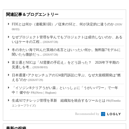
関連記事＆ブログエントリー
FDEとは何か（連載第1回）／従来のSEと、何が決定的に違うのか
(2026/
08/03)
なぜプロジェクト管理を学んでもプロジェクトは成功しないのか、ある
いはケーキの工程...
(2026/07/28)
冬の冷たい海で叫んだ英雄の名言とはいったい何か。無料版7モデルに
聞いたら微妙だっ...
(2026/07/28)
富士通とNECは「AI需要の手応え」をどう語った？ 2026年下半期の
見通しを考...
(2026/08/03)
日本通運×アクセンチュアの124億円訴訟に学ぶ、なぜ大規模開発は“燃
える”のか
(2026/07/29)
「イソジン®クリアうがい薬」といっしょに「うがいパワー」で一年
中！ 健やか
PR(iNova｜Hugkum)
生成AIでナレッジ管理を革新 組織知を統合するツールとは
PR(ITmedia
エンタープライズ)
Recommended by
最新の投稿