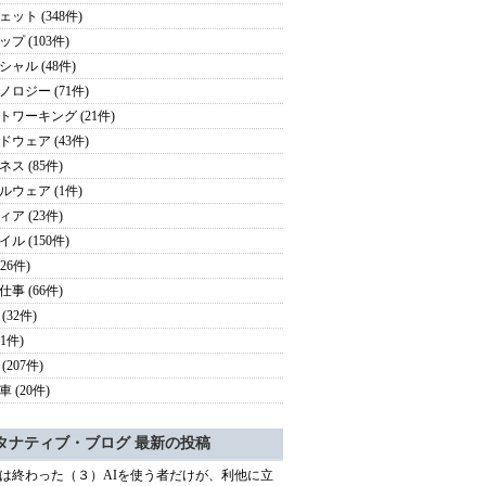
ェット (348件)
プ (103件)
シャル (48件)
ノロジー (71件)
トワーキング (21件)
ドウェア (43件)
ス (85件)
ルウェア (1件)
ア (23件)
ル (150件)
126件)
事 (66件)
(32件)
41件)
(207件)
 (20件)
タナティブ・ブログ 最新の投稿
は終わった（３）AIを使う者だけが、利他に立