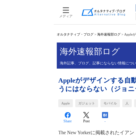
メディア
オルタナティブ・ブログ
>
海外速報部ログ
>
App
海外速報部ログ
海外記事、ブログ、記事にならない情報について、
Appleがデザインする
うにはならない（ジョニ
Apple
ガジェット
モバイル
人
Share
Post
-
The New Yorkerに掲載されたイ