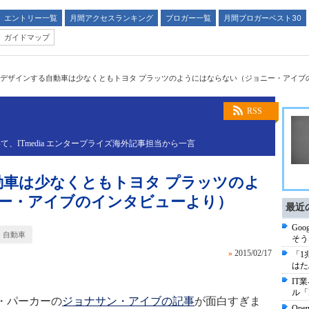
エントリー一覧
月間アクセスランキング
ブロガー一覧
月間ブロガーベスト30
ガイドマップ
leがデザインする自動車は少なくともトヨタ プラッツのようにはならない（ジョニー・アイ
RSS
ITmedia エンタープライズ海外記事担当から一言
自動車は少なくともトヨタ プラッツのよ
ー・アイブのインタビューより）
最近
Go
自動車
そう
»
2015/02/17
「1
はた
IT
ル「
アン・パーカーの
ジョナサン・アイブの記事
が面白すぎま
Op