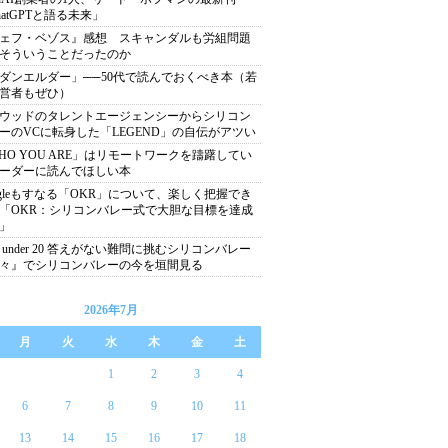
hatGPTと語る未来」
ェフ・ベゾス』感想 スキャンダルも労組問題
そういうことだったのか
ダンエルダー」──50代で読んでおくべき本（若
営者もぜひ）
ウッドのタレントエージェンシーからシリコン
ーのVCに転身した「LEGEND」の自伝がアツい
HO YOU ARE」はリモートワークを躊躇してい
ーダーに読んでほしい本
ogleもすなる「OKR」について、楽しく把握でき
「OKR：シリコンバレー式で大胆な目標を達成
」
0 under 20 答えがない難問に挑むシリコンバレー
々』でシリコンバレーの今を垣間見る
2026年7月
月
火
水
木
金
土
1
2
3
4
6
7
8
9
10
11
13
14
15
16
17
18