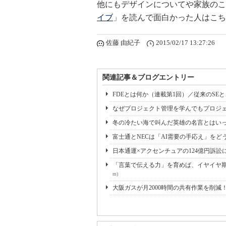
他にもデザインについてや家族のこ
イブ
」を読んで面白かった人はこち
佐藤 由紀子
2015/02/17 13:27:26
関連記事＆ブログエントリー
FDEとは何か（連載第1回）／従来のSE
なぜプロジェクト管理を学んでもプロジェ
冬の冷たい海で叫んだ英雄の名言とはいっ
富士通とNECは「AI需要の手応え」をどう
日本通運×アクセンチュアの124億円訴訟
「言葉で伝える力」を育めば、イヤイヤ期も
m)
大阪ガスが月2000時間の共有作業を削減