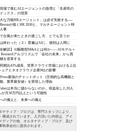
現場で進むAIエージェントの急増と「生産性の
ドックス」の現実
大な万能HRエージェント」は必ず失敗する----
sh Bersinが描くHR 2030と、マルチエージェント時
人事
で台風が来たときの過ごし方、とでも言うか
は終わった（２）普遍はAIに、個別は人間に
全解説】AI駆動型M&Aとは何か――AIモデル＋
ep Researchアルゴリズムで「会社の未来」から買
補を逆算する
同期比43%成長、世界クラウド市場における上位
シェアとネオクラウド企業9社の影響
rdPress最強のチャットボット（圧倒的な高機能と
能、業界最安値）を実現した理由
uTuberは本当に儲からないのか。収益化した20人
人が月30万円以上という可能性
への備えと、未来への備え
タナティブ・ブログは、専門スタッフにより、
・構成されています。入力頂いた内容は、アイ
メディアの他、オルタナティブ・ブログ、及び
事執筆会社に提供されます。