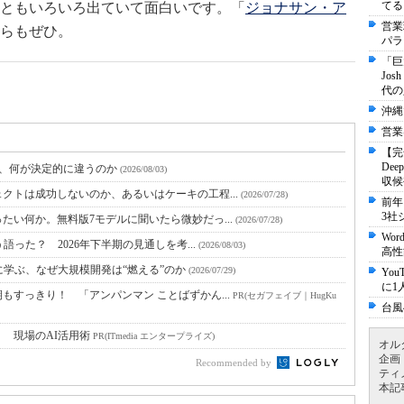
てる
ともいろいろ出ていて面白いです。「
ジョナサン・ア
営業
らもぜひ。
パラ
「巨
Jo
代の
沖縄
営業
【完
De
と、何が決定的に違うのか
(2026/08/03)
収候
クトは成功しないのか、あるいはケーキの工程...
(2026/07/28)
前年
3社
たい何か。無料版7モデルに聞いたら微妙だっ...
(2026/07/28)
Wo
語った？ 2026年下半期の見通しを考...
(2026/08/03)
高性
に学ぶ、なぜ大規模開発は“燃える”のか
(2026/07/29)
Yo
に1
すっきり！ 「アンパンマン ことばずかん...
PR(セガフェイブ｜HugKu
台風
！ 現場のAI活用術
PR(ITmedia エンタープライズ)
オル
企画
Recommended by
ティ
本記