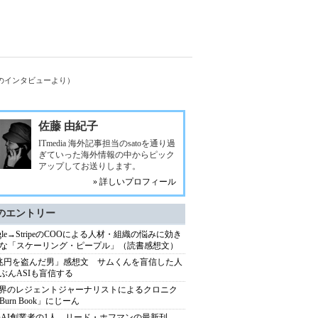
ブのインタビューより）
佐藤 由紀子
ITmedia 海外記事担当のsatoを通り過
ぎていった海外情報の中からピック
アップしてお送りします。
» 詳しいプロフィール
のエントリー
ogle→StripeのCOOによる人材・組織の悩みに効き
な「スケーリング・ピープル」（読書感想文）
兆円を盗んだ男」感想文 サムくんを盲信した人
ぶんASIも盲信する
業界のレジェントジャーナリストによるクロニク
Burn Book」にじーん
enAI創業者の1人、リード・ホフマンの最新刊