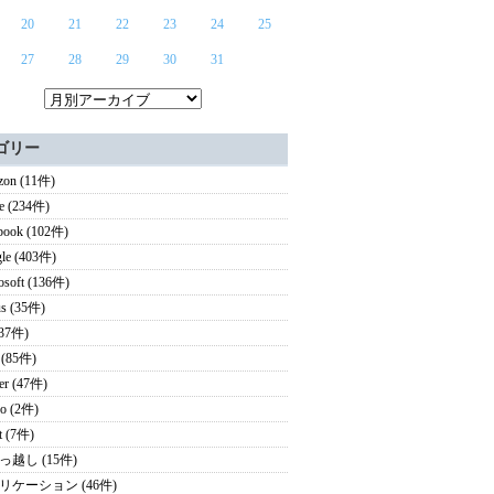
20
21
22
23
24
25
27
28
29
30
31
ゴリー
on (11件)
e (234件)
book (102件)
le (403件)
osoft (136件)
s (35件)
(37件)
 (85件)
ter (47件)
o (2件)
it (7件)
っ越し (15件)
リケーション (46件)