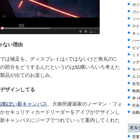
ガジ
ゴシッ
ソー
テク
ネッ
ハー
じゃない理由
ビジネ
ミド
では補足を。ディスプレイは○ではないけど角丸の□
メディ
の部分をどうするんだというのは結構いろいろ考えた
モバイ
製品が出てのお楽しみ。
人 (
在宅仕
デザインしてる
映画 
本 (
の宇宙船ぽい新キャンパス
、大御所建築家のノーマン・フォ
社会 
かセキュリティカードリーダーをアイブがデザインし
自動車
新キャンパスにジープでつれていって案内してくれた
オル
営業