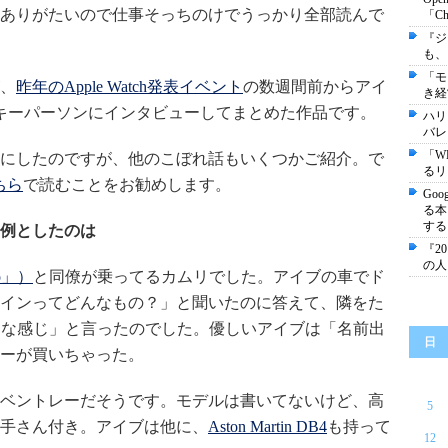
ありがたいので仕事そっちのけでうっかり全部読んで
「C
『ジ
も、
「モ
、
昨年のApple Watch発表イベント
の数週間前からアイ
き経
外のキーパーソンにインタビューしてまとめた作品です。
ハリ
バレ
「W
にしたのですが、他のこぼれ話もいくつかご紹介。で
るリ
ちら
で読むことをお勧めします。
Go
る本
する
例としたのは
『2
の人
o」）
と同僚が乗ってるカムリでした。アイブの車でド
インってどんなもの？」と聞いたのに答えて、隣をた
あんな感じ」と言ったのでした。優しいアイブは「名前出
日
ーが買いちゃった。
ベントレーだそうです。モデルは書いてないけど、高
5
手さん付き。アイブは他に、
Aston Martin DB4
も持って
12