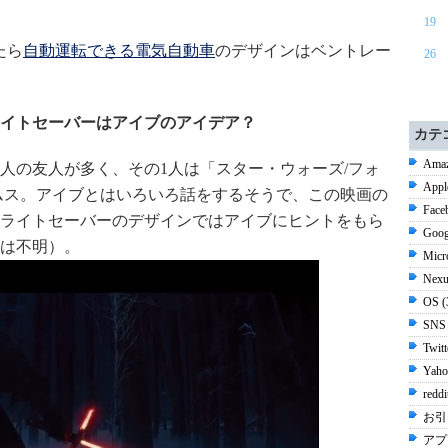
19
たら
自動運転できる電気自動車
のデザインはベントレー
26
イトセーバーはアイブのアイデア？
カテ
Amaz
人の友人が多く、その1人は「スター・ウォーズ/フォ
Appl
ラムス。アイブとはいろいろ話をするそうで、この映画の
Face
ライトセーバーのデザインではアイブにヒントをもら
Goog
は不明）。
Micr
Nexu
OS 
SNS
Twit
Yaho
redd
お引
アプ