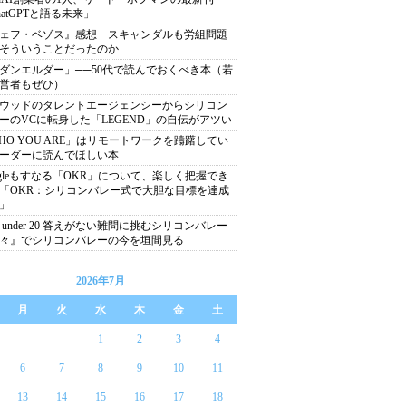
hatGPTと語る未来」
ェフ・ベゾス』感想 スキャンダルも労組問題
そういうことだったのか
ダンエルダー」──50代で読んでおくべき本（若
営者もぜひ）
ウッドのタレントエージェンシーからシリコン
ーのVCに転身した「LEGEND」の自伝がアツい
HO YOU ARE」はリモートワークを躊躇してい
ーダーに読んでほしい本
ogleもすなる「OKR」について、楽しく把握でき
「OKR：シリコンバレー式で大胆な目標を達成
」
0 under 20 答えがない難問に挑むシリコンバレー
々』でシリコンバレーの今を垣間見る
2026年7月
月
火
水
木
金
土
1
2
3
4
6
7
8
9
10
11
13
14
15
16
17
18