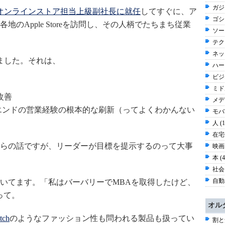
ガジ
オンラインストア担当上級副社長に就任
してすぐに、ア
ゴシッ
のApple Storeを訪問し、その人柄でたちまち従業
ソー
テク
ネッ
ました。それは、
ハー
ビジネ
ミド
改善
メディ
ンドツーエンドの営業経験の根本的な刷新（ってよくわかんない
モバイ
人 (
在宅仕
らの話ですが、リーダーが目標を提示するのって大事
映画 
本 (
社会 
自動車
いてます。「私はバーバリーでMBAを取得したけど、
って。
オル
tch
のようなファッション性も問われる製品も扱ってい
割と