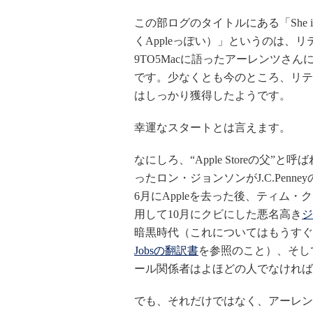
この部ログのタイトルにある「She is 
くAppleっぽい）」というのは、
9TO5Macに語ったアーレンツさ
です。少なくとも今のところ、リテ
はしっかり獲得したようです。
幸運なスタートとは言えます。
なにしろ、“Apple Storeの父”
ったロン・ジョンソンがJ.C.Penne
6月にAppleを去った後、ティム・ク
用して10月にクビにした悪名高き
ジ
暗黒時代（これについてはもうすぐ
Jobsの翻訳書
を参照のこと）、そし
ール関係者はよほどの人でなければ
でも、それだけではなく、アーレン