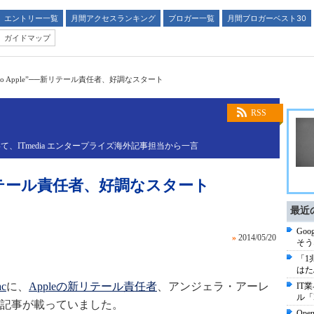
エントリー一覧
月間アクセスランキング
ブロガー一覧
月間ブロガーベスト30
ガイドマップ
is so Apple”──新リテール責任者、好調なスタート
RSS
ITmedia エンタープライズ海外記事担当から一言
”──新リテール責任者、好調なスタート
最近
Go
»
2014/05/20
そう
「1
はた
c
に、
Appleの新リテール責任者
、アンジェラ・アーレ
IT
ル「
い記事が載っていました。
Op