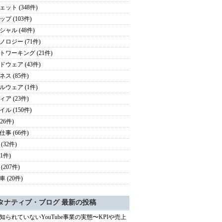
ェット (348件)
プ (103件)
シャル (48件)
ノロジー (71件)
トワーキング (21件)
ドウェア (43件)
ス (85件)
ルウェア (1件)
ア (23件)
ル (150件)
126件)
事 (66件)
(32件)
41件)
(207件)
 (20件)
タナティブ・ブログ 最新の投稿
知られていないYouTube事業の実態〜KPIや売上