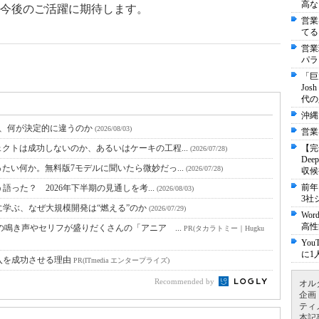
高な
今後のご活躍に期待します。
営業
てる
営業
パラ
「巨
Jo
代の
沖縄
と、何が決定的に違うのか
(2026/08/03)
営業
クトは成功しないのか、あるいはケーキの工程...
【完
(2026/07/28)
De
たい何か。無料版7モデルに聞いたら微妙だっ...
(2026/07/28)
収候
前年
語った？ 2026年下半期の見通しを考...
(2026/08/03)
3社
に学ぶ、なぜ大規模開発は“燃える”のか
(2026/07/29)
Wo
高性
鳴き声やセリフが盛りだくさんの「アニア ...
PR(タカラトミー｜Hugku
Yo
に1
入を成功させる理由
PR(ITmedia エンタープライズ)
Recommended by
オル
企画
ティ
本記