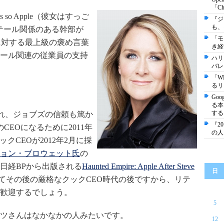
「C
so Apple（彼女はすっご
『ジ
も、
リテール関係のある幹部が
「モ
んに対する最上級の褒め言葉
き経
ール関連の従業員の支持
ハリ
バレ
「W
るリ
Go
る本
する
と呼ばれ、ジョブズの信頼も篤か
『2
yのCEOになるために2011年
の人
ックCEOが2012年2月に採
ョン・ブロウェット氏
の
日経BPから出版される
Haunted Empire: Apple After Steve
日
てその後の厳格なクックCEO時代の後ですから、リテ
歓迎するでしょう。
5
ツさんはなかなかの人みたいです。
12