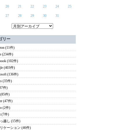
20
21
22
23
24
25
27
28
29
30
31
ゴリー
on (11件)
e (234件)
book (102件)
le (403件)
osoft (136件)
s (35件)
(37件)
 (85件)
ter (47件)
o (2件)
it (7件)
っ越し (15件)
リケーション (46件)