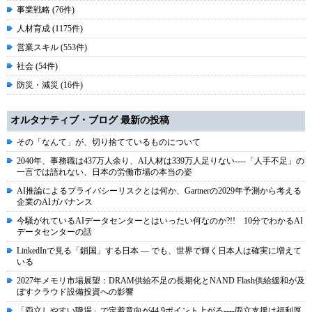
事業戦略 (76件)
人材育成 (1175件)
営業スキル (553件)
社会 (54件)
防災・減災 (16件)
オルタナティブ・ブログ 最新の投稿
その「なんて」が、切り捨てているものについて
2040年、事務職は437万人余り、AI人材は339万人足りない----「人手不足」の
一言では語れない、日本の労働市場の本当の姿
AI推論によるプライバシーリスクとは何か、Gartnerの2029年予測から考える
企業のAIガバナンス
今騒がれているAIデータセンターとはいったい何なのか?!! 10分でわかるAI
データセンターの話
LinkedInで見る「鎖国」する日本 ― でも、世界で輝く日本人は確実に増えて
いる
2027年メモリ市場展望：DRAM供給不足の長期化とNAND Flash供給緩和が及
ぼすクラウド設備投資への影響
「両立しやすい職場」で定着意向が44.9ポイント上がる----両立支援は福利厚