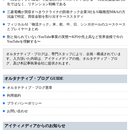
生ではなく、リテンション戦略である
三菱電機が買収すべきウクライナの防衛テック企業3社をAI駆動型M&Aの方
法論で特定、買収金額を割り出すケーススタディ
フィジカルAI「物流テック」米、欧、中、日、シンガポールのユースケース
とプレイヤーまとめ
割と知られていないYouTube事業の実態〜KPIや売上高など世界規模で今の
YouTubeを理解する〜
オルタナティブ・ブログは、専門スタッフにより、企画・構成されていま
す。入力頂いた内容は、アイティメディアの他、オルタナティブ・ブロ
グ、及び本記事執筆会社に提供されます。
オルタナティブ・ブログ GUIDE
オルタナティブ・ブログ憲章
利用規約
プライバシーポリシー
お問い合わせ
アイティメディアからのお知らせ