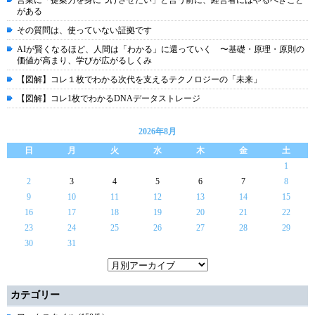
営業に「提案力を身につけさせたい」と言う前に、経営者にはやるべきこと
がある
その質問は、使っていない証拠です
AIが賢くなるほど、人間は「わかる」に還っていく 〜基礎・原理・原則の
価値が高まり、学びが広がるしくみ
【図解】コレ１枚でわかる次代を支えるテクノロジーの「未来」
【図解】コレ1枚でわかるDNAデータストレージ
2026年8月
日
月
火
水
木
金
土
1
2
3
4
5
6
7
8
9
10
11
12
13
14
15
16
17
18
19
20
21
22
23
24
25
26
27
28
29
30
31
カテゴリー