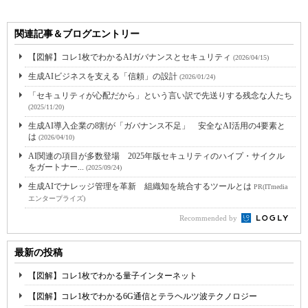
関連記事＆ブログエントリー
【図解】コレ1枚でわかるAIガバナンスとセキュリティ
(2026/04/15)
生成AIビジネスを支える「信頼」の設計
(2026/01/24)
「セキュリティが心配だから」という言い訳で先送りする残念な人たち
(2025/11/20)
生成AI導入企業の8割が「ガバナンス不足」 安全なAI活用の4要素と
は
(2026/04/10)
AI関連の項目が多数登場 2025年版セキュリティのハイプ・サイクル
をガートナー...
(2025/09/24)
生成AIでナレッジ管理を革新 組織知を統合するツールとは
PR(ITmedia
エンタープライズ)
Recommended by
最新の投稿
【図解】コレ1枚でわかる量子インターネット
【図解】コレ1枚でわかる6G通信とテラヘルツ波テクノロジー