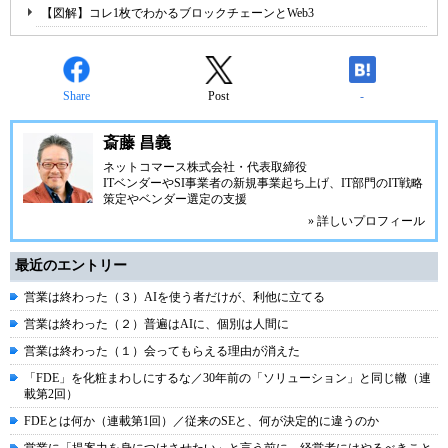
【図解】コレ1枚でわかるブロックチェーンとWeb3
Share
Post
-
斎藤 昌義
ネットコマース株式会社
・代表取締役
ITベンダーやSI事業者の新規事業起ち上げ、IT部門のIT戦略
策定やベンダー選定の支援
» 詳しいプロフィール
最近のエントリー
営業は終わった（３）AIを使う者だけが、利他に立てる
営業は終わった（２）普遍はAIに、個別は人間に
営業は終わった（１）会ってもらえる理由が消えた
「FDE」を化粧まわしにするな／30年前の「ソリューション」と同じ轍（連
載第2回）
FDEとは何か（連載第1回）／従来のSEと、何が決定的に違うのか