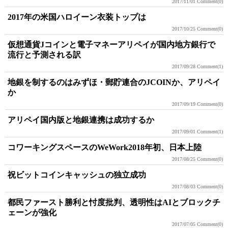
2017/11/01
Comment(0)
2017年の米国ハロイーン衣装トップは
2017/10/25
Comment(0)
仮想通貨Jコインと電子マネーアリペイが国内地方銀行で
流行と予測される訳
2017/09/28
Comment(1)
地銀を制するのはみずほ・郵貯連合のJCOINか、アリペイ
か
2017/09/19
Comment(0)
アリペイ国内版と地銀連携は成功するか
2017/09/01
Comment(1)
コワーキングスペースのWeWork2018年初、日本上陸
2017/08/25
Comment(0)
祝ビットコインキャッシュの独立成功
2017/08/03
Comment(0)
都民ファースト勝利と忖度批判、透明性はAIとブロックチ
ェーンが強化
2017/07/05
Comment(0)