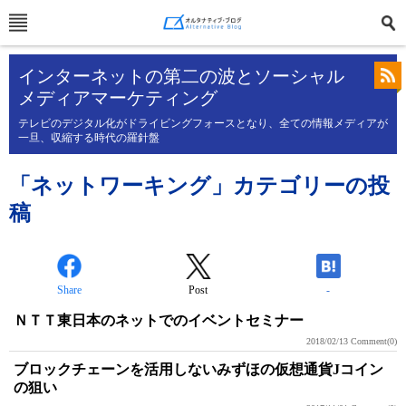
インターネットの第二の波とソーシャル
メディアマーケティング
テレビのデジタル化がドライビングフォースとなり、全ての情報メディアが
一旦、収縮する時代の羅針盤
「ネットワーキング」カテゴリーの投
稿
Share
Post
-
ＮＴＴ東日本のネットでのイベントセミナー
2018/02/13
Comment(0)
ブロックチェーンを活用しないみずほの仮想通貨Jコイン
の狙い