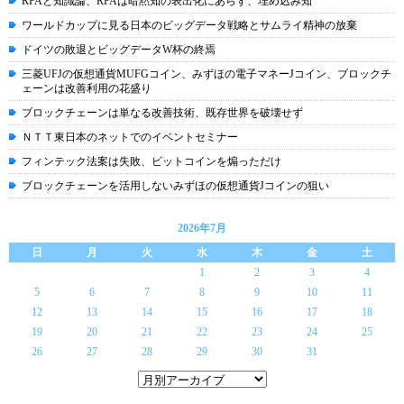
RPAと知識論、RPAは暗黙知の表出化にあらず、埋め込み知
ワールドカップに見る日本のビッグデータ戦略とサムライ精神の放棄
ドイツの敗退とビッグデータW杯の終焉
三菱UFJの仮想通貨MUFGコイン、みずほの電子マネーJコイン、ブロックチ
ェーンは改善利用の花盛り
ブロックチェーンは単なる改善技術、既存世界を破壊せず
ＮＴＴ東日本のネットでのイベントセミナー
フィンテック法案は失敗、ビットコインを煽っただけ
ブロックチェーンを活用しないみずほの仮想通貨Jコインの狙い
2026年7月
日
月
火
水
木
金
土
1
2
3
4
5
6
7
8
9
10
11
12
13
14
15
16
17
18
19
20
21
22
23
24
25
26
27
28
29
30
31