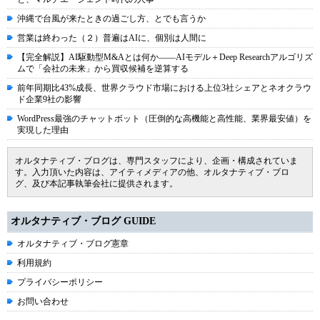
沖縄で台風が来たときの過ごし方、とでも言うか
営業は終わった（２）普遍はAIに、個別は人間に
【完全解説】AI駆動型M&Aとは何か――AIモデル＋Deep Researchアルゴリズ
ムで「会社の未来」から買収候補を逆算する
前年同期比43%成長、世界クラウド市場における上位3社シェアとネオクラウ
ド企業9社の影響
WordPress最強のチャットボット（圧倒的な高機能と高性能、業界最安値）を
実現した理由
オルタナティブ・ブログは、専門スタッフにより、企画・構成されていま
す。入力頂いた内容は、アイティメディアの他、オルタナティブ・ブロ
グ、及び本記事執筆会社に提供されます。
オルタナティブ・ブログ GUIDE
オルタナティブ・ブログ憲章
利用規約
プライバシーポリシー
お問い合わせ