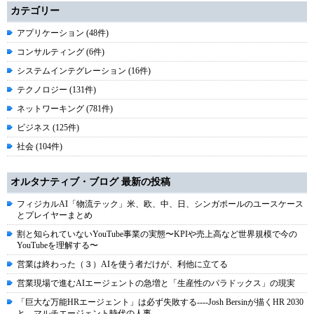
カテゴリー
アプリケーション (48件)
コンサルティング (6件)
システムインテグレーション (16件)
テクノロジー (131件)
ネットワーキング (781件)
ビジネス (125件)
社会 (104件)
オルタナティブ・ブログ 最新の投稿
フィジカルAI「物流テック」米、欧、中、日、シンガポールのユースケース
とプレイヤーまとめ
割と知られていないYouTube事業の実態〜KPIや売上高など世界規模で今の
YouTubeを理解する〜
営業は終わった（３）AIを使う者だけが、利他に立てる
営業現場で進むAIエージェントの急増と「生産性のパラドックス」の現実
「巨大な万能HRエージェント」は必ず失敗する----Josh Bersinが描くHR 2030
と、マルチエージェント時代の人事