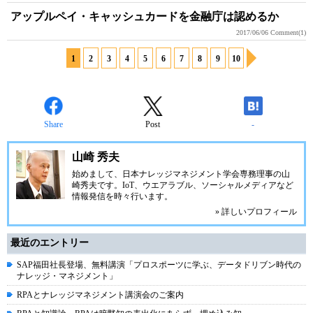
アップルペイ・キャッシュカードを金融庁は認めるか
2017/06/06
Comment(1)
1
2
3
4
5
6
7
8
9
10
Share
Post
-
山崎 秀夫
始めまして、日本ナレッジマネジメント学会専務理事の山
崎秀夫です。IoT、ウエアラブル、ソーシャルメディアなど
情報発信を時々行います。
» 詳しいプロフィール
最近のエントリー
SAP福田社長登場、無料講演「プロスポーツに学ぶ、データドリブン時代の
ナレッジ・マネジメント」
RPAとナレッジマネジメント講演会のご案内