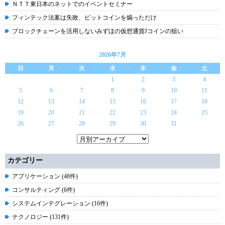
ＮＴＴ東日本のネットでのイベントセミナー
フィンテック法案は失敗、ビットコインを煽っただけ
ブロックチェーンを活用しないみずほの仮想通貨Jコインの狙い
2026年7月
日
月
火
水
木
金
土
1
2
3
4
5
6
7
8
9
10
11
12
13
14
15
16
17
18
19
20
21
22
23
24
25
26
27
28
29
30
31
カテゴリー
アプリケーション (48件)
コンサルティング (6件)
システムインテグレーション (16件)
テクノロジー (131件)