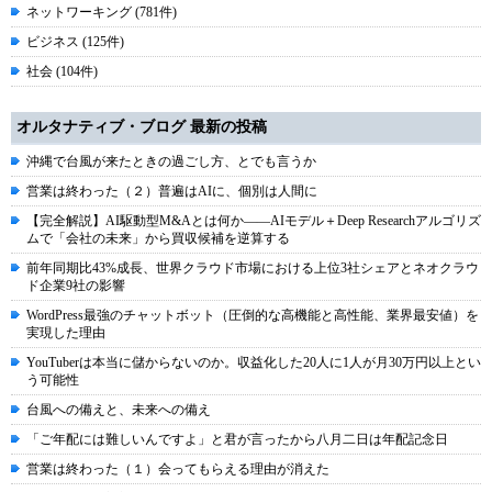
ネットワーキング (781件)
ビジネス (125件)
社会 (104件)
オルタナティブ・ブログ 最新の投稿
沖縄で台風が来たときの過ごし方、とでも言うか
営業は終わった（２）普遍はAIに、個別は人間に
【完全解説】AI駆動型M&Aとは何か――AIモデル＋Deep Researchアルゴリズ
ムで「会社の未来」から買収候補を逆算する
前年同期比43%成長、世界クラウド市場における上位3社シェアとネオクラウ
ド企業9社の影響
WordPress最強のチャットボット（圧倒的な高機能と高性能、業界最安値）を
実現した理由
YouTuberは本当に儲からないのか。収益化した20人に1人が月30万円以上とい
う可能性
台風への備えと、未来への備え
「ご年配には難しいんですよ」と君が言ったから八月二日は年配記念日
営業は終わった（１）会ってもらえる理由が消えた