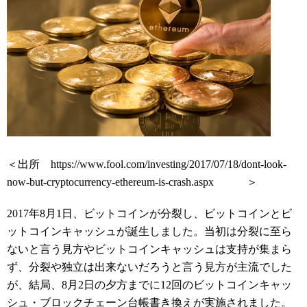
＜出所 https://www.fool.com/investing/2017/07/18/dont-look-
now-but-cryptocurrency-ethereum-is-crash.aspx ＞
2017年8月1日、ビットコインが分裂し、ビットコインとビ
ットコインキャッシュが誕生しました。当初は分裂に至ら
ないと言う見方やビットコインキャッシュは支持が集まら
ず、分裂や独立は出来ないだろうと言う見方が主流でした
が、結局、8月2日の夕方までに12回のビットコインキャッ
シュ・ブロックチェーン台帳書き換えが実施されました。