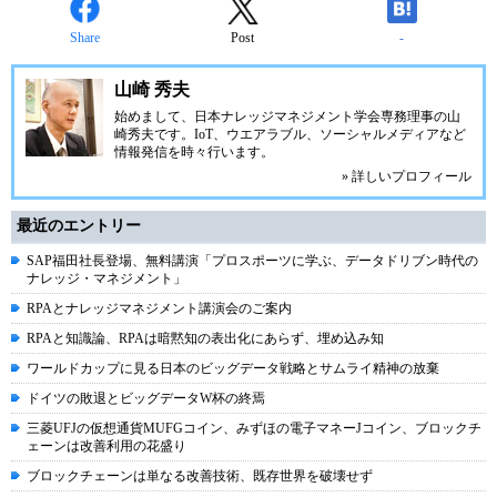
Share
Post
-
山崎 秀夫
始めまして、日本ナレッジマネジメント学会専務理事の山
崎秀夫です。IoT、ウエアラブル、ソーシャルメディアなど
情報発信を時々行います。
» 詳しいプロフィール
最近のエントリー
SAP福田社長登場、無料講演「プロスポーツに学ぶ、データドリブン時代の
ナレッジ・マネジメント」
RPAとナレッジマネジメント講演会のご案内
RPAと知識論、RPAは暗黙知の表出化にあらず、埋め込み知
ワールドカップに見る日本のビッグデータ戦略とサムライ精神の放棄
ドイツの敗退とビッグデータW杯の終焉
三菱UFJの仮想通貨MUFGコイン、みずほの電子マネーJコイン、ブロックチ
ェーンは改善利用の花盛り
ブロックチェーンは単なる改善技術、既存世界を破壊せず