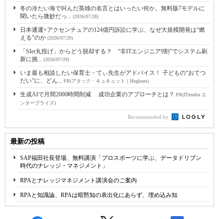
冬の冷たい海で叫んだ英雄の名言とはいったい何か。無料版7モデルに
聞いたら微妙だっ...
(2026/07/28)
日本通運×アクセンチュアの124億円訴訟に学ぶ、なぜ大規模開発は“燃
える”のか
(2026/07/29)
「SIer丸投げ」からどう脱却する？ “非ITエンジニア9割”でシステム刷
新に挑...
(2026/07/29)
いま最も相談したい保育士・てぃ先生がアドバイス！ 子どもの“おてつ
だい”に、どん...
PR(アタック・キュキュット｜Hugkum)
生成AIで月間2000時間削減 成功企業のアプローチとは？
PR(ITmedia エ
ンタープライズ)
Recommended by
最新の投稿
SAP福田社長登場、無料講演「プロスポーツに学ぶ、データドリブン
時代のナレッジ・マネジメント」
RPAとナレッジマネジメント講演会のご案内
RPAと知識論、RPAは暗黙知の表出化にあらず、埋め込み知