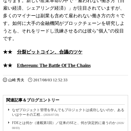
なります。新しい産業革命の中で「雇われない働き方（日
雇い経済、シェアリング経済）」が注目されていますが、
多くのマイナーは副業も含めて雇われない働き方の方々で
す。如何に大手の金融機関がブロックチェーンを研究しよ
うとも、それをリードし洗練させるのは彼ら"個人"の役目
です。
★★
分裂ビットコイン、合議のツケ
★★
Ethereum: The Battle Of The Chains
山崎 秀夫
2017/08/03 12:52:33
関連記事＆ブログエントリー
なぜプロジェクト管理を学んでもプロジェクトは成功しないのか、ある
いはケーキの工程...
(2026/07/28)
FDEとは何か（連載第1回）／従来のSEと、何が決定的に違うのか
(2026/
08/03)