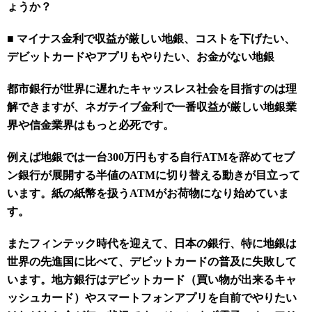
ょうか？
■
マイナス金利で収益が厳しい地銀、コストを下げたい、
デビットカードやアプリもやりたい、お金がない地銀
都市銀行が世界に遅れたキャッスレス社会を目指すのは理
解できますが、ネガテイブ金利で一番収益が厳しい地銀業
界や信金業界はもっと必死です。
例えば地銀では一台
300
万円もする自行
ATM
を辞めてセブ
ン銀行が展開する半値の
ATM
に切り替える動きが目立って
います。紙の紙幣を扱う
ATM
がお荷物になり始めていま
す。
またフィンテック時代を迎えて、日本の銀行、特に地銀は
世界の先進国に比べて、デビットカードの普及に失敗して
います。地方銀行はデビットカード（買い物が出来るキャ
ッシュカード）やスマートフォンアプリを自前でやりたい