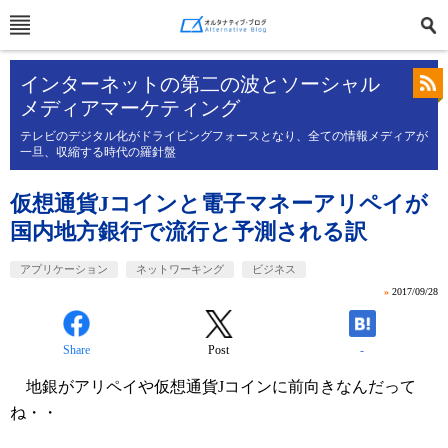
インターネットの第二の波とソーシャル
メディアマーケティング
テレビのデジタル化がドライビングフォースとなり、全ての情報メディアが
一旦、収縮する時代の羅針盤
仮想通貨Jコインと電子マネーアリペイが
国内地方銀行で流行と予測される訳
アプリケーション
ネットワーキング
ビジネス
»
2017/09/28
Share
Post
-
地銀がアリペイや仮想通貨Jコインに前向きなんだって
ね・・