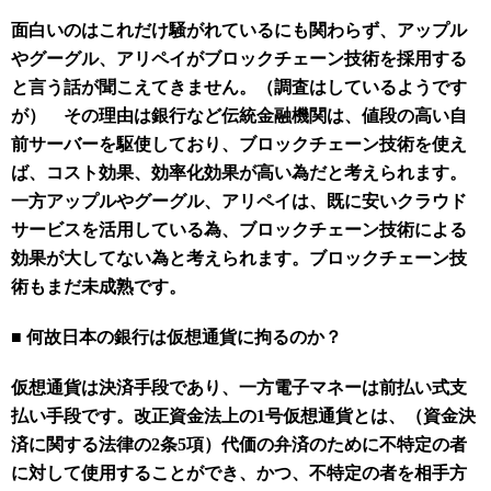
面白いのはこれだけ騒がれているにも関わらず、アップル
やグーグル、アリペイがブロックチェーン技術を採用する
と言う話が聞こえてきません。（調査はしているようです
が） その理由は銀行など伝統金融機関は、値段の高い自
前サーバーを駆使しており、ブロックチェーン技術を使え
ば、コスト効果、効率化効果が高い為だと考えられます。
一方アップルやグーグル、アリペイは、既に安いクラウド
サービスを活用している為、ブロックチェーン技術による
効果が大してない為と考えられます。ブロックチェーン技
術もまだ未成熟です。
■
何故日本の銀行は仮想通貨に拘るのか？
仮
想通貨は決済手段であり、一方電子マネーは前払い式支
払い手段です。改正資金法上の1号仮想通貨とは、（資金決
済に関する法律の2条5項）代価の弁済のために不特定の者
に対して使用することができ、かつ、不特定の者を相手方