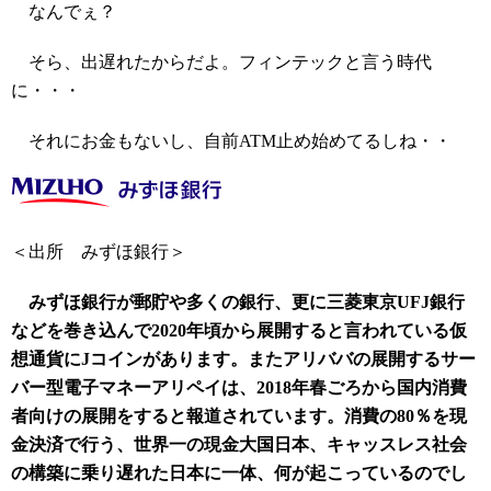
なんでぇ？
そら、出遅れたからだよ。フィンテックと言う時代
に・・・
それにお金もないし、自前ATM止め始めてるしね・・
＜出所 みずほ銀行＞
みずほ銀行が郵貯や多くの銀行、更に三菱東京
UFJ
銀行
などを巻き込んで
2020
年頃から展開すると言われている仮
想通貨に
J
コインがあります。またアリババの展開するサー
バー型電子マネーアリペイは、
2018
年春ごろから国内消費
者向けの展開をすると報道されています。消費の
80
％を現
金決済で行う、世界一の現金大国日本、キャッスレス社会
の構築に乗り遅れた日本に一体、何が起こっているのでし