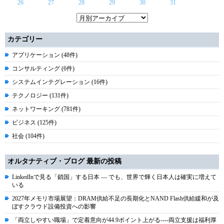
26
27
28
29
30
31
カテゴリー
アプリケーション (48件)
コンサルティング (6件)
システムインテグレーション (16件)
テクノロジー (131件)
ネットワーキング (781件)
ビジネス (125件)
社会 (104件)
オルタナティブ・ブログ 最新の投稿
LinkedInで見る「鎖国」する日本 ― でも、世界で輝く日本人は確実に増えて
いる
2027年メモリ市場展望：DRAM供給不足の長期化とNAND Flash供給緩和が及
ぼすクラウド設備投資への影響
「両立しやすい職場」で定着意向が44.9ポイント上がる----両立支援は福利厚