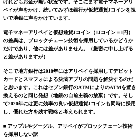
けれどもお金が無い状況です。そこにまず電子マネーアリ
ペイが声をかけ、続いてみずほ銀行が仮想通貨
J
コインを担
いで地銀に声をかけています。
電子マネーアリペイと仮想通貨
J
コイン（
1J
コイン＝
1
円）
の差異は、ブロックチェーン技術を採用しているかどうか
だけであり、他には差がありません。（厳密に申し上げる
と差がありますが）
そこで地方銀行は
2018
年にはアリペイを採用してデビット
カードとスマフォによる決済アプリの問題を解決するのだ
と思います。これはセブン銀行の
ATM
によりの
ATM
を置き
換えるのと同じ発想（地銀の自前主義の放棄）です。そし
て
2020
年には更に効率の良い仮想通貨
J
コインも同時に採用
し、優れた方を残す戦略と考えられます。
■
アップルやグーグル、アリペイがブロックチェーン技術
を採用しない訳