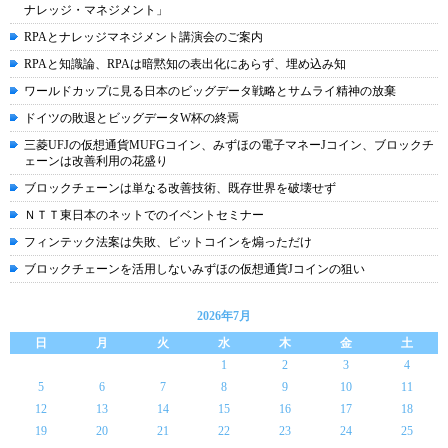
ナレッジ・マネジメント」
RPAとナレッジマネジメント講演会のご案内
RPAと知識論、RPAは暗黙知の表出化にあらず、埋め込み知
ワールドカップに見る日本のビッグデータ戦略とサムライ精神の放棄
ドイツの敗退とビッグデータW杯の終焉
三菱UFJの仮想通貨MUFGコイン、みずほの電子マネーJコイン、ブロックチ
ェーンは改善利用の花盛り
ブロックチェーンは単なる改善技術、既存世界を破壊せず
ＮＴＴ東日本のネットでのイベントセミナー
フィンテック法案は失敗、ビットコインを煽っただけ
ブロックチェーンを活用しないみずほの仮想通貨Jコインの狙い
2026年7月
日
月
火
水
木
金
土
1
2
3
4
5
6
7
8
9
10
11
12
13
14
15
16
17
18
19
20
21
22
23
24
25