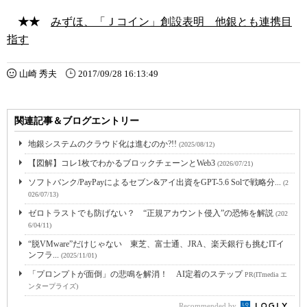
★★
みずほ、「Ｊコイン」創設表明 他銀とも連携目
指す
山崎 秀夫
2017/09/28 16:13:49
関連記事＆ブログエントリー
地銀システムのクラウド化は進むのか?!!
(2025/08/12)
【図解】コレ1枚でわかるブロックチェーンとWeb3
(2026/07/21)
ソフトバンク/PayPayによるセブン&アイ出資をGPT-5.6 Solで戦略分...
(2
026/07/13)
ゼロトラストでも防げない？ “正規アカウント侵入”の恐怖を解説
(202
6/04/11)
“脱VMware”だけじゃない 東芝、富士通、JRA、楽天銀行も挑むITイ
ンフラ...
(2025/11/01)
「プロンプトが面倒」の悲鳴を解消！ AI定着のステップ
PR(ITmedia エ
ンタープライズ)
Recommended by