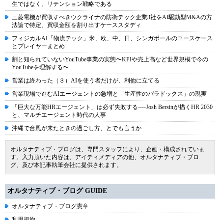
生ではなく、リテンション戦略である
三菱電機が買収すべきウクライナの防衛テック企業3社をAI駆動型M&Aの方
法論で特定、買収金額を割り出すケーススタディ
フィジカルAI「物流テック」米、欧、中、日、シンガポールのユースケース
とプレイヤーまとめ
割と知られていないYouTube事業の実態〜KPIや売上高など世界規模で今の
YouTubeを理解する〜
営業は終わった（３）AIを使う者だけが、利他に立てる
営業現場で進むAIエージェントの急増と「生産性のパラドックス」の現実
「巨大な万能HRエージェント」は必ず失敗する----Josh Bersinが描くHR 2030
と、マルチエージェント時代の人事
沖縄で台風が来たときの過ごし方、とでも言うか
オルタナティブ・ブログは、専門スタッフにより、企画・構成されていま
す。入力頂いた内容は、アイティメディアの他、オルタナティブ・ブロ
グ、及び本記事執筆会社に提供されます。
オルタナティブ・ブログ GUIDE
オルタナティブ・ブログ憲章
利用規約