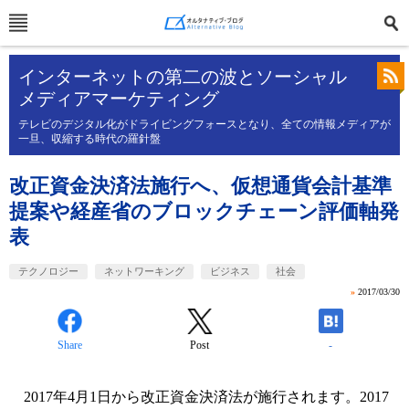
インターネットの第二の波とソーシャル
メディアマーケティング
テレビのデジタル化がドライビングフォースとなり、全ての情報メディアが
一旦、収縮する時代の羅針盤
改正資金決済法施行へ、仮想通貨会計基準
提案や経産省のブロックチェーン評価軸発
表
テクノロジー
ネットワーキング
ビジネス
社会
»
2017/03/30
Share
Post
-
2017年4月1日から改正資金決済法が施行されます。2017