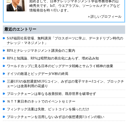
始めまして、日本ナレッジマネジメント学会専務理事の山
崎秀夫です。IoT、ウエアラブル、ソーシャルメディアなど
情報発信を時々行います。
» 詳しいプロフィール
最近のエントリー
SAP福田社長登場、無料講演「プロスポーツに学ぶ、データドリブン時代の
ナレッジ・マネジメント」
RPAとナレッジマネジメント講演会のご案内
RPAと知識論、RPAは暗黙知の表出化にあらず、埋め込み知
ワールドカップに見る日本のビッグデータ戦略とサムライ精神の放棄
ドイツの敗退とビッグデータW杯の終焉
三菱UFJの仮想通貨MUFGコイン、みずほの電子マネーJコイン、ブロックチ
ェーンは改善利用の花盛り
ブロックチェーンは単なる改善技術、既存世界を破壊せず
ＮＴＴ東日本のネットでのイベントセミナー
フィンテック法案は失敗、ビットコインを煽っただけ
ブロックチェーンを活用しないみずほの仮想通貨Jコインの狙い