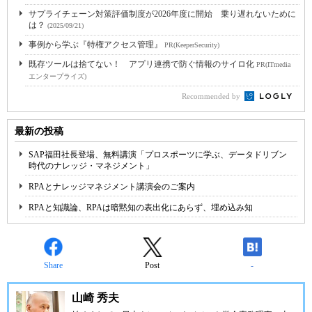
サプライチェーン対策評価制度が2026年度に開始 乗り遅れないために
は？
(2025/09/21)
事例から学ぶ『特権アクセス管理』
PR(KeeperSecurity)
既存ツールは捨てない！ アプリ連携で防ぐ情報のサイロ化
PR(ITmedia
エンタープライズ)
Recommended by
最新の投稿
SAP福田社長登場、無料講演「プロスポーツに学ぶ、データドリブン
時代のナレッジ・マネジメント」
RPAとナレッジマネジメント講演会のご案内
RPAと知識論、RPAは暗黙知の表出化にあらず、埋め込み知
Share
Post
-
山崎 秀夫