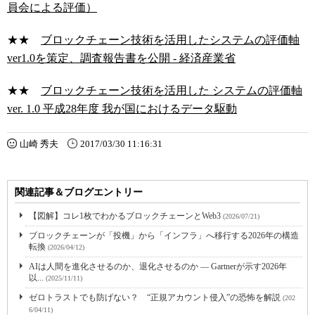
員会による評価）
★★
ブロックチェーン技術を活用したシステムの評価軸
ver1.0を策定、調査報告書を公開 - 経済産業省
★★
ブロックチェーン技術を活用した システムの評価軸
ver. 1.0 平成28年度 我が国におけるデータ駆動
山崎 秀夫
2017/03/30 11:16:31
関連記事＆ブログエントリー
【図解】コレ1枚でわかるブロックチェーンとWeb3
(2026/07/21)
ブロックチェーンが「投機」から「インフラ」へ移行する2026年の構造
転換
(2026/04/12)
AIは人間を進化させるのか、退化させるのか ― Gartnerが示す2026年
以...
(2025/11/11)
ゼロトラストでも防げない？ “正規アカウント侵入”の恐怖を解説
(202
6/04/11)