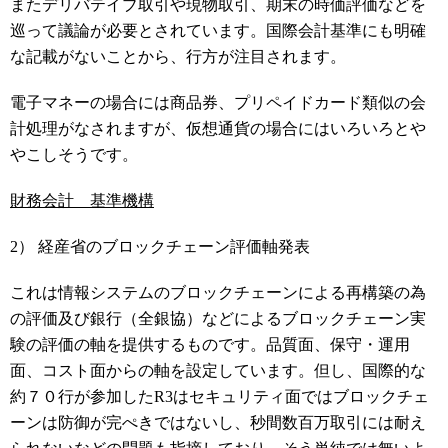
またデリバテイブ取引や現物取引、期末の時価評価などを
巡って議論が必要とされています。国際会計基準にも明確
な記載がないことから、行方が注目されます。
電子マネーの場合には商品券、プリペイドカード類似の会
計処理がなされますが、仮想通貨の場合にはいろいろとや
やこしそうです。
財務会計 基準機構
2） 経産省のブロックチェーン評価軸発表
これは情報システムのブロックチェーンによる再構築の為
の評価及び銀行（全銀協）などによるブロックチェーン実
験の評価の軸を提供するものです。品質面、保守・運用
面、コスト面からの軸を設定しています。但し、国際的な
約７０行が参加したR3はセキュリティ面ではブロックチェ
ーンは防御が完ぺきではないし、秒間数百万取引には耐え