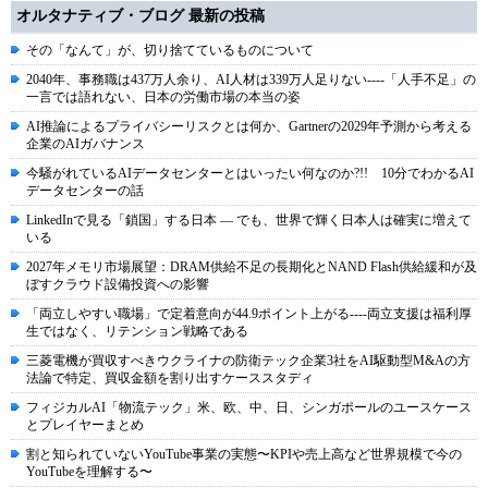
オルタナティブ・ブログ 最新の投稿
その「なんて」が、切り捨てているものについて
2040年、事務職は437万人余り、AI人材は339万人足りない----「人手不足」の
一言では語れない、日本の労働市場の本当の姿
AI推論によるプライバシーリスクとは何か、Gartnerの2029年予測から考える
企業のAIガバナンス
今騒がれているAIデータセンターとはいったい何なのか?!! 10分でわかるAI
データセンターの話
LinkedInで見る「鎖国」する日本 ― でも、世界で輝く日本人は確実に増えて
いる
2027年メモリ市場展望：DRAM供給不足の長期化とNAND Flash供給緩和が及
ぼすクラウド設備投資への影響
「両立しやすい職場」で定着意向が44.9ポイント上がる----両立支援は福利厚
生ではなく、リテンション戦略である
三菱電機が買収すべきウクライナの防衛テック企業3社をAI駆動型M&Aの方
法論で特定、買収金額を割り出すケーススタディ
フィジカルAI「物流テック」米、欧、中、日、シンガポールのユースケース
とプレイヤーまとめ
割と知られていないYouTube事業の実態〜KPIや売上高など世界規模で今の
YouTubeを理解する〜