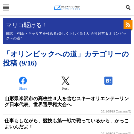
マリコ駆ける！
翻訳・WEB・キャリアを極める?楽しく正しく新しい会社経営＆オリンピッ
クへの道?
「オリンピックへの道」カテゴリーの
投稿 (9/16)
Share
Post
-
山形県米沢市の高校生４人を含むスキーオリエンテーリン
グ日本代表、世界選手権大会へ
2011/03/19
Comment(0)
仕事もしながら、競技も第一戦で戦っているから、かっこ
よいんだよ！
2011/02/28
Comment(0)