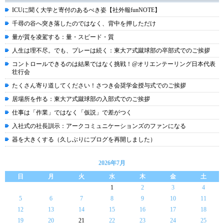
ICUに聞く大学と寄付のあるべき姿【社外報funNOTE】
千尋の谷へ突き落したのではなく、背中を押しただけ
量が質を凌駕する：量・スピード・質
人生は理不尽。でも、プレーは続く：東大ア式蹴球部の卒部式でのご挨拶
コントロールできるのは結果ではなく挑戦！@オリエンテーリング日本代表
壮行会
たくさん寄り道してください！さつき会奨学金授与式でのご挨拶
居場所を作る：東大ア式蹴球部の入部式でのご挨拶
仕事は「作業」ではなく「仮説」で差がつく
入社式の社長訓示：アークコミュニケーションズのファンになる
器を大きくする（久しぶりにブログを再開しました）
2026年7月
日
月
火
水
木
金
土
1
2
3
4
5
6
7
8
9
10
11
12
13
14
15
16
17
18
19
20
21
22
23
24
25