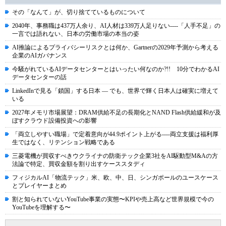
その「なんて」が、切り捨てているものについて
2040年、事務職は437万人余り、AI人材は339万人足りない----「人手不足」の
一言では語れない、日本の労働市場の本当の姿
AI推論によるプライバシーリスクとは何か、Gartnerの2029年予測から考える
企業のAIガバナンス
今騒がれているAIデータセンターとはいったい何なのか?!! 10分でわかるAI
データセンターの話
LinkedInで見る「鎖国」する日本 ― でも、世界で輝く日本人は確実に増えて
いる
2027年メモリ市場展望：DRAM供給不足の長期化とNAND Flash供給緩和が及
ぼすクラウド設備投資への影響
「両立しやすい職場」で定着意向が44.9ポイント上がる----両立支援は福利厚
生ではなく、リテンション戦略である
三菱電機が買収すべきウクライナの防衛テック企業3社をAI駆動型M&Aの方
法論で特定、買収金額を割り出すケーススタディ
フィジカルAI「物流テック」米、欧、中、日、シンガポールのユースケース
とプレイヤーまとめ
割と知られていないYouTube事業の実態〜KPIや売上高など世界規模で今の
YouTubeを理解する〜