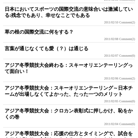
日本においてスポーツの国際交流の意味合いは激減してい
る:残念でもあり、幸せなことでもある
2011/02/10
Comment(2)
草の根の国際交流に何をする？
2011/02/08
Comment(2)
言葉が通じなくても愛（？）は通じる
2011/02/07
Comment(0)
アジア冬季競技大会終わる：スキーオリエンテーリングっ
て面白い！
2011/02/06
Comment(2)
アジア冬季競技大会：スキーオリエンテーリング～日本チ
ームが出場しなくてよかった、たった一つのメリット
2011/02/05
Comment(0)
アジア冬季競技大会：クロカン表彰式に押しかけ、恥をか
くの巻
2011/02/04
Comment(0)
アジア冬季競技大会：応援の仕方とタイミングで、試合を