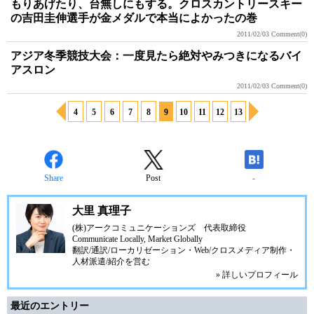
もりあげたり、台無しにもする。クロスカントリースキー
の吉田圭伸選手が金メダルで本当によかったの巻
2011/02/03
Comment(0)
アジア冬季競技大会：一度見たら絶対やみつきになるバイ
アスロン
2011/02/03
Comment(0)
4
5
6
7
8
9
10
11
12
13
Share
Post
-
大里 真理子
(株)アークコミュニケーションズ
代表取締役
Communicate Locally, Market Globally
翻訳/通訳/ローカリゼーション・Web/クロスメディア制作・
人材派遣/紹介を営む
» 詳しいプロフィール
最近のエントリー