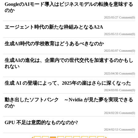
GoogleのAIモード導入はビジネスモデルの転換を意味する
のか
2025/05/27
Comment(0)
エージェント時代の新たな枠組みとなるA2A
2025/05/13
Comment(0)
生成AI時代の学校教育はどうあるべきなのか
2025/05/07
Comment(0)
生成AIの進化は、企業内での世代交代を加速するのかもし
れない
2025/04/30
Comment(0)
生成 AI の登場によって、2025年の崖はさらに深くなった
2024/03/05
Comment(0)
動き出したソフトバンク ～Nvidia が見た夢を実現できる
のか
2024/02/20
Comment(0)
GPU 不足は意図的なものなのか?
2024/02/13
Comment(0)