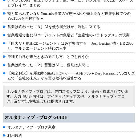
フィジカルAI「物流テック」米、欧、中、日、シンガポールのユースケース
とプレイヤーまとめ
割と知られていないYouTube事業の実態〜KPIや売上高など世界規模で今の
YouTubeを理解する〜
営業は終わった（３）AIを使う者だけが、利他に立てる
営業現場で進むAIエージェントの急増と「生産性のパラドックス」の現実
「巨大な万能HRエージェント」は必ず失敗する----Josh Bersinが描くHR 2030
と、マルチエージェント時代の人事
沖縄で台風が来たときの過ごし方、とでも言うか
営業は終わった（２）普遍はAIに、個別は人間に
【完全解説】AI駆動型M&Aとは何か――AIモデル＋Deep Researchアルゴリズ
ムで「会社の未来」から買収候補を逆算する
オルタナティブ・ブログは、専門スタッフにより、企画・構成されていま
す。入力頂いた内容は、アイティメディアの他、オルタナティブ・ブロ
グ、及び本記事執筆会社に提供されます。
オルタナティブ・ブログ GUIDE
オルタナティブ・ブログ憲章
利用規約