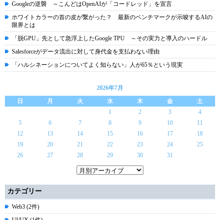
Googleの逆襲 ～こんどはOpenAIが「コードレッド」を宣言
ホワイトカラーの首の皮が繋がった？ 最新のベンチマークが示唆するAIの
限界とは
「脱GPU」先として急浮上したGoogle TPU ～その実力と導入のハードル
Salesforceがデータ流出に対して身代金を支払わない理由
「ハルシネーションについてよく知らない」人が65％という現実
2026年7月
日
月
火
水
木
金
土
1
2
3
4
5
6
7
8
9
10
11
12
13
14
15
16
17
18
19
20
21
22
23
24
25
26
27
28
29
30
31
カテゴリー
Web3 (2件)