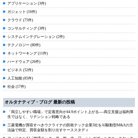
アプリケーション (3件)
ガジェット (16件)
クラウド (75件)
コンサルティング (3件)
システムインテグレーション (2件)
テクノロジー (80件)
ネットワーキング (11件)
ハードウェア (26件)
ビジネス (52件)
人工知能 (85件)
社会 (17件)
オルタナティブ・ブログ 最新の投稿
「両立しやすい職場」で定着意向が44.9ポイント上がる----両立支援は福利厚
生ではなく、リテンション戦略である
三菱電機が買収すべきウクライナの防衛テック企業3社をAI駆動型M&Aの方
法論で特定、買収金額を割り出すケーススタディ