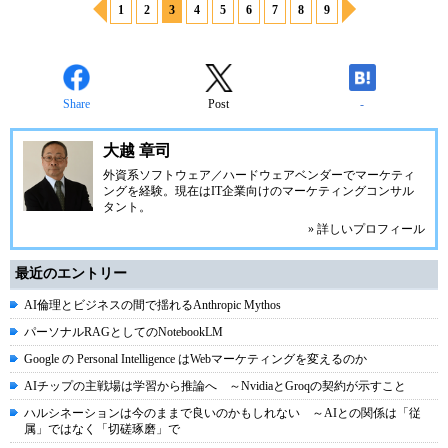
1
2
3
4
5
6
7
8
9
Share
Post
-
大越 章司
外資系ソフトウェア／ハードウェアベンダーでマーケティ
ングを経験。現在はIT企業向けのマーケティングコンサル
タント。
» 詳しいプロフィール
最近のエントリー
AI倫理とビジネスの間で揺れるAnthropic Mythos
パーソナルRAGとしてのNotebookLM
Google の Personal Intelligence はWebマーケティングを変えるのか
AIチップの主戦場は学習から推論へ ～NvidiaとGroqの契約が示すこと
ハルシネーションは今のままで良いのかもしれない ～AIとの関係は「従
属」ではなく「切磋琢磨」で