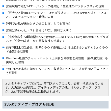
営業現場で進むAIエージェントの急増と「生産性のパラドックス」の現実
「巨大な万能HRエージェント」は必ず失敗する----Josh Bersinが描くHR 2030
と、マルチエージェント時代の人事
沖縄で台風が来たときの過ごし方、とでも言うか
営業は終わった（２）普遍はAIに、個別は人間に
【完全解説】AI駆動型M&Aとは何か――AIモデル＋Deep Researchアルゴリズ
ムで「会社の未来」から買収候補を逆算する
前年同期比43%成長、世界クラウド市場における上位3社シェアとネオクラウ
ド企業9社の影響
WordPress最強のチャットボット（圧倒的な高機能と高性能、業界最安値）を
実現した理由
YouTuberは本当に儲からないのか。収益化した20人に1人が月30万円以上とい
う可能性
オルタナティブ・ブログは、専門スタッフにより、企画・構成されていま
す。入力頂いた内容は、アイティメディアの他、オルタナティブ・ブロ
グ、及び本記事執筆会社に提供されます。
オルタナティブ・ブログ GUIDE