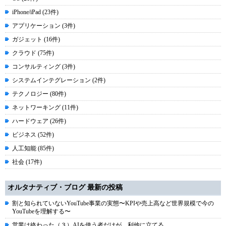
iPhone/iPad (23件)
アプリケーション (3件)
ガジェット (16件)
クラウド (75件)
コンサルティング (3件)
システムインテグレーション (2件)
テクノロジー (80件)
ネットワーキング (11件)
ハードウェア (26件)
ビジネス (52件)
人工知能 (85件)
社会 (17件)
オルタナティブ・ブログ 最新の投稿
割と知られていないYouTube事業の実態〜KPIや売上高など世界規模で今の
YouTubeを理解する〜
営業は終わった（３）AIを使う者だけが、利他に立てる