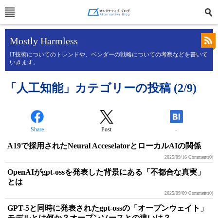
Mostly Harmless
IT技術についてのトレンドや、ベンダーの戦略についての考察などを書いて
いきます。
「人工知能」カテゴリーの投稿 (2/9)
Share
Post
-
A19で採用されたNeural AcceselatorとローカルAIの関係
2025/09/16
Comment(0)
OpenAIがgpt-ossを発表した背景にある「不都合な真実」
とは
2025/09/09
Comment(0)
GPT-5と同時に発表されたgpt-ossの「オープンウェイト」
モデルとは何か？オープンソースとの違いは？