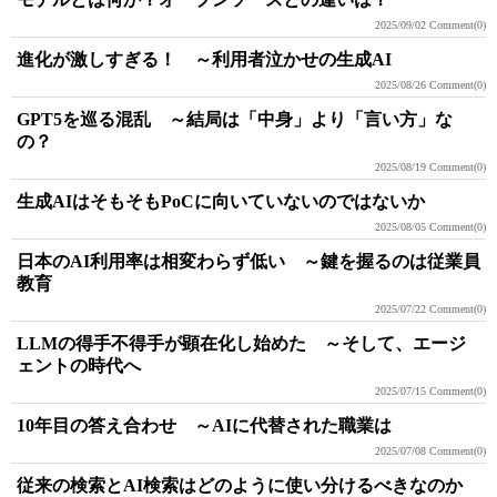
2025/09/02
Comment(0)
進化が激しすぎる！ ～利用者泣かせの生成AI
2025/08/26
Comment(0)
GPT5を巡る混乱 ～結局は「中身」より「言い方」な
の？
2025/08/19
Comment(0)
生成AIはそもそもPoCに向いていないのではないか
2025/08/05
Comment(0)
日本のAI利用率は相変わらず低い ～鍵を握るのは従業員
教育
2025/07/22
Comment(0)
LLMの得手不得手が顕在化し始めた ～そして、エージ
ェントの時代へ
2025/07/15
Comment(0)
10年目の答え合わせ ～AIに代替された職業は
2025/07/08
Comment(0)
従来の検索とAI検索はどのように使い分けるべきなのか