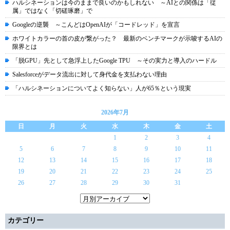
ハルシネーションは今のままで良いのかもしれない ～AIとの関係は「従
属」ではなく「切磋琢磨」で
Googleの逆襲 ～こんどはOpenAIが「コードレッド」を宣言
ホワイトカラーの首の皮が繋がった？ 最新のベンチマークが示唆するAIの
限界とは
「脱GPU」先として急浮上したGoogle TPU ～その実力と導入のハードル
Salesforceがデータ流出に対して身代金を支払わない理由
「ハルシネーションについてよく知らない」人が65％という現実
2026年7月
日
月
火
水
木
金
土
1
2
3
4
5
6
7
8
9
10
11
12
13
14
15
16
17
18
19
20
21
22
23
24
25
26
27
28
29
30
31
カテゴリー