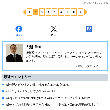
2025/07/01
Comment(0)
1
2
3
4
5
6
7
8
9
Share
Post
-
大越 章司
外資系ソフトウェア／ハードウェアベンダーでマーケティ
ングを経験。現在はIT企業向けのマーケティングコンサル
タント。
» 詳しいプロフィール
最近のエントリー
AI倫理とビジネスの間で揺れるAnthropic Mythos
パーソナルRAGとしてのNotebookLM
Google の Personal Intelligence はWebマーケティングを変えるのか
AIチップの主戦場は学習から推論へ ～NvidiaとGroqの契約が示すこと