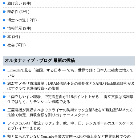
助け合い (8件)
匿名性 (23件)
博士への道 (12件)
情報開示 (9件)
本 (5件)
社会 (37件)
オルタナティブ・ブログ 最新の投稿
LinkedInで見る「鎖国」する日本 ― でも、世界で輝く日本人は確実に増えて
いる
2027年メモリ市場展望：DRAM供給不足の長期化とNAND Flash供給緩和が及
ぼすクラウド設備投資への影響
「両立しやすい職場」で定着意向が44.9ポイント上がる----両立支援は福利厚
生ではなく、リテンション戦略である
三菱電機が買収すべきウクライナの防衛テック企業3社をAI駆動型M&Aの方
法論で特定、買収金額を割り出すケーススタディ
フィジカルAI「物流テック」米、欧、中、日、シンガポールのユースケース
とプレイヤーまとめ
割と知られていないYouTube事業の実態〜KPIや売上高など世界規模で今の