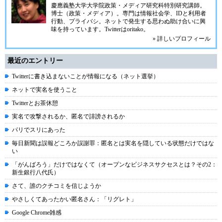
慶應義塾大学大学院政策・メディア研究科特別研究講師。
博士（政策・メディア）。専門は情報社会学、IDと利用者
行動、プライバシ。ネットで発生する思わぬ助け合いに興
味を持っています。Twitterはoritako。
» 詳しいプロフィール
最近のエントリー
Twitterに書き込まないことが情報になる（ネット選挙）
ネットで実名を使うこと
Twitterとお茶休憩
実名で攻撃されるか、匿名で誹謗されるか
パリでスリにあった
毎日新聞は誤報どころか誤謝罪：匿名とは実名を隠している状態だけではな
い
「がんばろう」だけではなくて（オープンなビジネスサクセスとは？その2：
新生銀行八代氏）
さて、誰のクチコミを信じようか
やさしくてあったかい匿名さん：「リグレト」
Google Chrome雑感