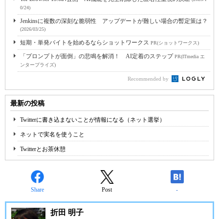
0/24)
Jenkinsに複数の深刻な脆弱性 アップデートが難しい場合の暫定策は？
(2026/03/25)
短期・単発バイトを始めるならショットワークス
PR(ショットワークス)
「プロンプトが面倒」の悲鳴を解消！ AI定着のステップ
PR(ITmedia エ
ンタープライズ)
Recommended by
最新の投稿
Twitterに書き込まないことが情報になる（ネット選挙）
ネットで実名を使うこと
Twitterとお茶休憩
Share
Post
-
折田 明子