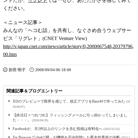
ントだが、
リグレト
では‥ぜひ、あたたかさを感じてみて
ください。
＜ニュース記事＞
みんなの「ヘコむ話」を共有し、なぐさめ合うウェブサー
ビス「リグレト」(CNET Venture View)
http://v.japan.cnet.com/news/article/story/0,2000067548,20379796,
00.htm
折田 明子
2008/09/04 06:18:00
関連記事＆ブログエントリー
XDのプレビューで限界を感じて、校正アプリをBase44で作ってみた
(20
26/06/07)
【終活日々つれづれ】フィッシングメールに引っ掛かってしまいまし
た・・・。
(2026/04/29)
Facebookが、月2件以上のリンクを含む投稿は有料化へ
(2025/12/23)
Tor Browser 15.0a4公開 AI機能を完全削除した匿名性重視の決断
(2025/1