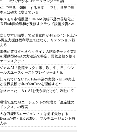
?!! 10分でわかるAIデータセンターの話
nkedInで見る「鎖国」する日本 ― でも、世界で輝
本人は確実に増えている
27年メモリ市場展望：DRAM供給不足の長期化と
ND Flash供給緩和が及ぼすクラウド設備投資への
立しやすい職場」で定着意向が44.9ポイント上が
---両立支援は福利厚生ではなく、リテンション戦
ある
電機が買収すべきウクライナの防衛テック企業3
AI駆動型M&Aの方法論で特定、買収金額を割り
ケーススタディ
ジカルAI「物流テック」米、欧、中、日、シン
ールのユースケースとプレイヤーまとめ
知られていないYouTube事業の実態〜KPIや売上
ど世界規模で今のYouTubeを理解する〜
は終わった（３）AIを使う者だけが、利他に立
現場で進むAIエージェントの急増と「生産性の
ドックス」の現実
大な万能HRエージェント」は必ず失敗する----
sh Bersinが描くHR 2030と、マルチエージェント時
人事