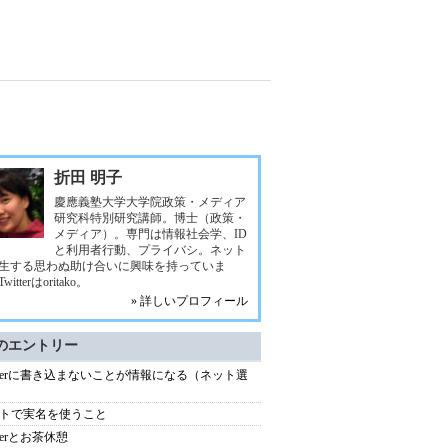
折田 明子
慶應義塾大学大学院政策・メディア
研究科特別研究講師。博士（政策・
メディア）。専門は情報社会学、ID
と利用者行動、プライバシ。ネット
生する思わぬ助け合いに興味を持っていま
itterはoritako。
» 詳しいプロフィール
のエントリー
itterに書き込まないことが情報になる（ネット選
トで実名を使うこと
tterとお茶休憩