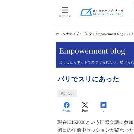
メディア
オルタナティブ・ブログ
>
Empowerment blog
>
パリ
Empowerment blog
どうしたらネットで力づけられたり、助けら
パリでスリにあった
助け合い
Share
Post
-
現在ICIS2008という国際会議に
初日の午前中セッションが終わった