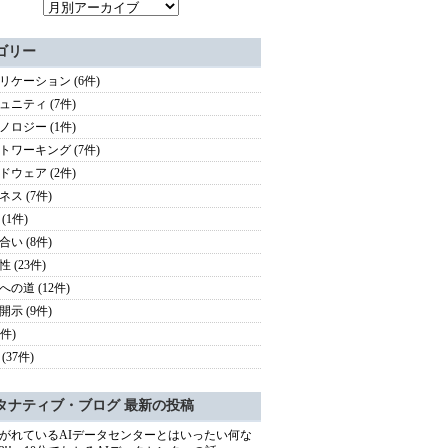
ゴリー
リケーション (6件)
ュニティ (7件)
ノロジー (1件)
トワーキング (7件)
ドウェア (2件)
ネス (7件)
(1件)
合い (8件)
 (23件)
への道 (12件)
開示 (9件)
5件)
(37件)
タナティブ・ブログ 最新の投稿
がれているAIデータセンターとはいったい何な