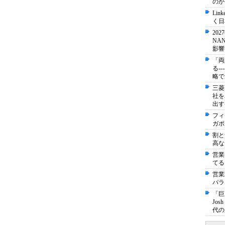
のか
Li
く日
20
NA
影響
「両
る-
略で
三菱
社を
出す
フィ
ガポ
割と
高な
営業
てる
営業
パラ
「巨
Jo
代の