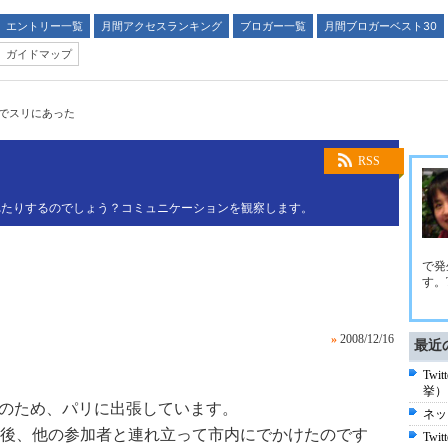
エントリー一覧
月間アクセスランキング
ブロガー一覧
月間ブロガーベスト30
ガイドマップ
でスリにあった
RSS
れたりするのでしょう？コミュニケーションを観察します。
で発
す。Tw
»
2008/12/16
最近
Tw
挙）
参加のため、パリに出張しています。
ネッ
後、他の参加者と連れ立って市内にでかけたのです
Twi