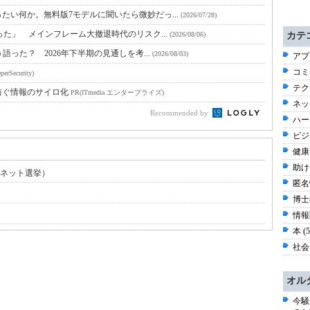
たい何か。無料版7モデルに聞いたら微妙だっ...
(2026/07/28)
った」 メインフレーム大撤退時代のリスク...
(2026/08/06)
カテ
語った？ 2026年下半期の見通しを考...
(2026/08/03)
アプ
コミ
perSecurity)
テク
防ぐ情報のサイロ化
PR(ITmedia エンタープライズ)
ネッ
Recommended by
ハー
ビジ
健康 
助け
る（ネット選挙）
匿名性
博士
情報
本 (
社会 
オル
今騒