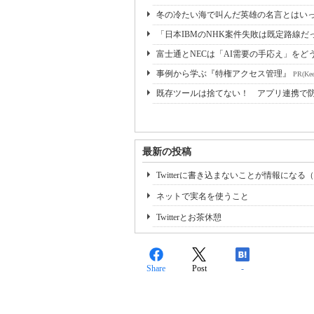
冬の冷たい海で叫んだ英雄の名言とはいっ
「日本IBMのNHK案件失敗は既定路線だ
富士通とNECは「AI需要の手応え」をどう
事例から学ぶ『特権アクセス管理』
PR(Kee
既存ツールは捨てない！ アプリ連携で
最新の投稿
Twitterに書き込まないことが情報にな
ネットで実名を使うこと
Twitterとお茶休憩
Share
Post
-