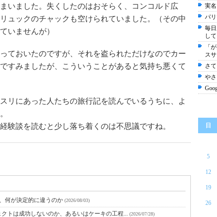
まいました。失くしたのはおそらく、コンコルド広
実名
パリ
リュックのチャックも空けられていました。（その中
毎日
ていませんが）
して
「が
っておいたのですが、それを盗られただけなのでカー
スサ
けですみましたが、こういうことがあると気持ち悪くて
さて
やさ
Goo
スリにあった人たちの旅行記を読んでいるうちに、よ
。
経験談を読むと少し落ち着くのは不思議ですね。
日
5
12
19
と、何が決定的に違うのか
(2026/08/03)
26
クトは成功しないのか、あるいはケーキの工程...
(2026/07/28)