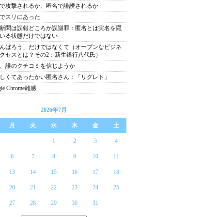
で攻撃されるか、匿名で誹謗されるか
でスリにあった
新聞は誤報どころか誤謝罪：匿名とは実名を隠
いる状態だけではない
んばろう」だけではなくて（オープンなビジネ
クセスとは？その2：新生銀行八代氏）
、誰のクチコミを信じようか
しくてあったかい匿名さん：「リグレト」
gle Chrome雑感
2026年7月
月
火
水
木
金
土
1
2
3
4
6
7
8
9
10
11
13
14
15
16
17
18
20
21
22
23
24
25
27
28
29
30
31