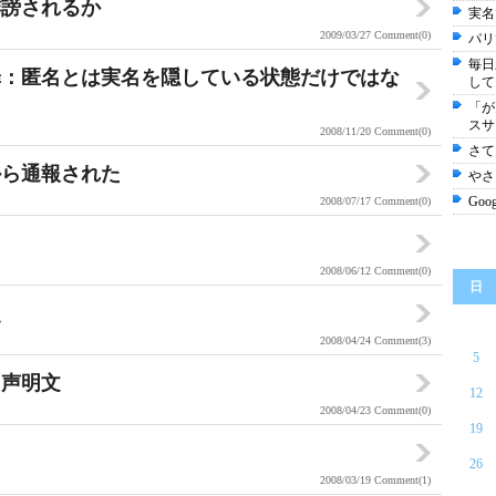
誹謗されるか
実名
2009/03/27
Comment(0)
パリ
毎日
罪：匿名とは実名を隠している状態だけではな
して
「が
スサ
2008/11/20
Comment(0)
さて
から通報された
やさ
Goo
2008/07/17
Comment(0)
2008/06/12
Comment(0)
日
点
2008/04/24
Comment(3)
5
る声明文
12
2008/04/23
Comment(0)
19
！
26
2008/03/19
Comment(1)