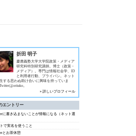
折田 明子
慶應義塾大学大学院政策・メディア
研究科特別研究講師。博士（政策・
メディア）。専門は情報社会学、ID
と利用者行動、プライバシ。ネット
生する思わぬ助け合いに興味を持っていま
itterはoritako。
» 詳しいプロフィール
のエントリー
itterに書き込まないことが情報になる（ネット選
トで実名を使うこと
tterとお茶休憩