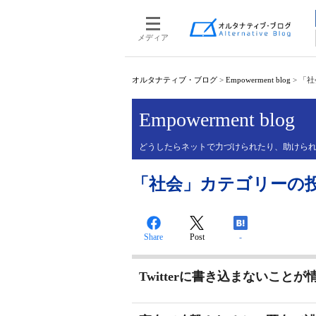
メディア
オルタナティブ・ブログ
>
Empowerment blog
>
「社
Empowerment blog
どうしたらネットで力づけられたり、助けら
「社会」カテゴリーの
Share
Post
-
Twitterに書き込まないこと