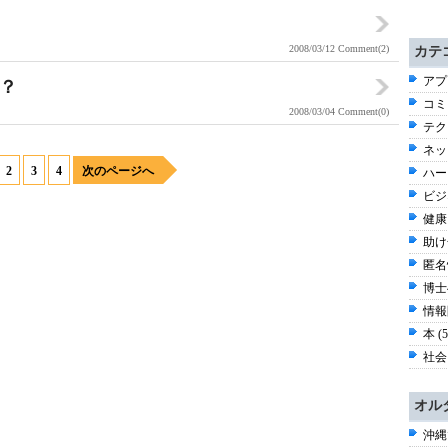
2008/03/12
Comment(2)
カテ
アプ
か？
コミ
2008/03/04
Comment(0)
テク
ネッ
2
3
4
次のページへ
ハー
ビジ
健康 
助け
匿名性
博士
情報
本 (
社会 
オル
沖縄