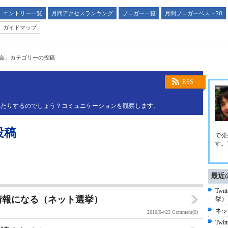
エントリー一覧
月間アクセスランキング
ブロガー一覧
月間ブロガーベスト30
ガイドマップ
会」カテゴリーの投稿
RSS
れたりするのでしょう？コミュニケーションを観察します。
投稿
で発
す。Tw
最近
Tw
が情報になる（ネット選挙）
挙）
ネッ
2010/04/23
Comment(0)
Twi