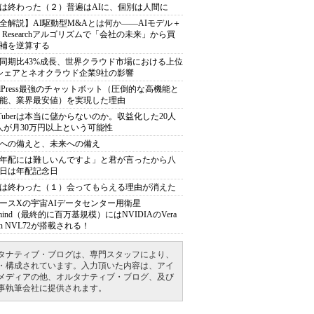
は終わった（２）普遍はAIに、個別は人間に
全解説】AI駆動型M&Aとは何か――AIモデル＋
ep Researchアルゴリズムで「会社の未来」から買
補を逆算する
同期比43%成長、世界クラウド市場における上位
シェアとネオクラウド企業9社の影響
rdPress最強のチャットボット（圧倒的な高機能と
能、業界最安値）を実現した理由
uTuberは本当に儲からないのか。収益化した20人
人が月30万円以上という可能性
への備えと、未来への備え
年配には難しいんですよ」と君が言ったから八
日は年配記念日
は終わった（１）会ってもらえる理由が消えた
ースXの宇宙AIデータセンター用衛星
armind（最終的に百万基規模）にはNVIDIAのVera
bin NVL72が搭載される！
タナティブ・ブログは、専門スタッフにより、
・構成されています。入力頂いた内容は、アイ
メディアの他、オルタナティブ・ブログ、及び
事執筆会社に提供されます。