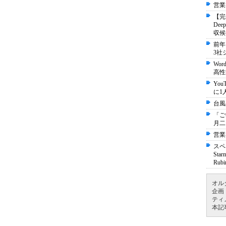
営業
【完
De
収候
前年
3社
Wo
高性
Yo
に1
台風
「ご
月二
営業
スペ
St
Ru
オル
企画
ティ
本記