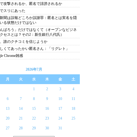
で攻撃されるか、匿名で誹謗されるか
でスリにあった
新聞は誤報どころか誤謝罪：匿名とは実名を隠
いる状態だけではない
んばろう」だけではなくて（オープンなビジネ
クセスとは？その2：新生銀行八代氏）
、誰のクチコミを信じようか
しくてあったかい匿名さん：「リグレト」
gle Chrome雑感
2026年7月
月
火
水
木
金
土
1
2
3
4
6
7
8
9
10
11
13
14
15
16
17
18
20
21
22
23
24
25
27
28
29
30
31