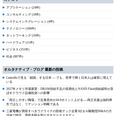
アプリケーション (24件)
コンサルティング (18件)
システムインテグレーション (4件)
テクノロジー (180件)
ネットワーキング (10件)
ハードウェア (11件)
ビジネス (351件)
社会 (887件)
オルタナティブ・ブログ 最新の投稿
LinkedInで見る「鎖国」する日本 ― でも、世界で輝く日本人は確実に増えて
いる
2027年メモリ市場展望：DRAM供給不足の長期化とNAND Flash供給緩和が及
ぼすクラウド設備投資への影響
「両立しやすい職場」で定着意向が44.9ポイント上がる----両立支援は福利厚
生ではなく、リテンション戦略である
三菱電機が買収すべきウクライナの防衛テック企業3社をAI駆動型M&Aの方
法論で特定、買収金額を割り出すケーススタディ