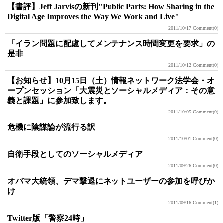
【書評】Jeff Jarvisの新刊"Public Parts: How Sharing in the
Digital Age Improves the Way We Work and Live"
2011/10/17
Comment(0)
「イラン問題に配慮してメンテナンス時間変更を要求」の
是非
2011/10/12
Comment(0)
【お知らせ】10月15日（土）情報ネットワーク法学会・オ
ープンセッション「大震災とソーシャルメディア：その意
義と課題」に参加致します。
2011/10/05
Comment(0)
危機に陰謀論が流行る訳
2011/10/01
Comment(0)
自衛手段としてのソーシャルメディア
2011/09/26
Comment(0)
オバマ大統領、デマ撃退にネットユーザーの参加を呼びか
け
2011/09/16
Comment(1)
Twitter版「警察24時」