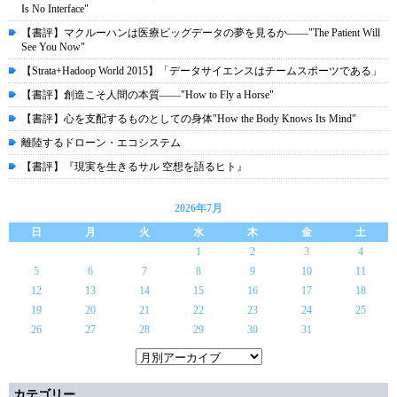
Is No Interface"
【書評】マクルーハンは医療ビッグデータの夢を見るか――"The Patient Will
See You Now"
【Strata+Hadoop World 2015】「データサイエンスはチームスポーツである」
【書評】創造こそ人間の本質――"How to Fly a Horse"
【書評】心を支配するものとしての身体"How the Body Knows Its Mind"
離陸するドローン・エコシステム
【書評】『現実を生きるサル 空想を語るヒト』
2026年7月
日
月
火
水
木
金
土
1
2
3
4
5
6
7
8
9
10
11
12
13
14
15
16
17
18
19
20
21
22
23
24
25
26
27
28
29
30
31
カテゴリー