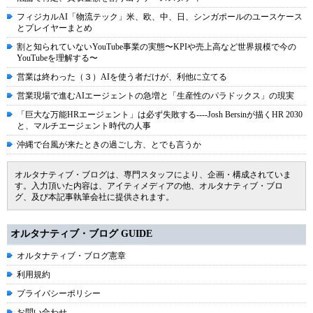
フィジカルAI「物流テック」米、欧、中、日、シンガポールのユースケース
とプレイヤーまとめ
割と知られていないYouTube事業の実態〜KPIや売上高など世界規模で今の
YouTubeを理解する〜
営業は終わった（３）AIを使う者だけが、利他に立てる
営業現場で進むAIエージェントの急増と「生産性のパラドックス」の現実
「巨大な万能HRエージェント」は必ず失敗する----Josh Bersinが描くHR 2030
と、マルチエージェント時代の人事
沖縄で台風が来たときの過ごし方、とでも言うか
オルタナティブ・ブログは、専門スタッフにより、企画・構成されていま
す。入力頂いた内容は、アイティメディアの他、オルタナティブ・ブロ
グ、及び本記事執筆会社に提供されます。
オルタナティブ・ブログ GUIDE
オルタナティブ・ブログ憲章
利用規約
プライバシーポリシー
お問い合わせ