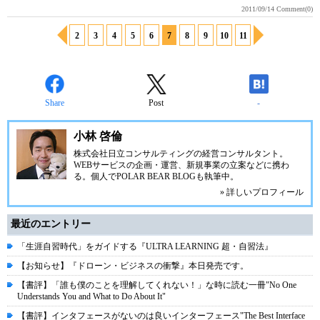
2011/09/14
Comment(0)
2
3
4
5
6
7
8
9
10
11
Share
Post
-
小林 啓倫
株式会社日立コンサルティングの経営コンサルタント。
WEBサービスの企画・運営、新規事業の立案などに携わ
る。個人で
POLAR BEAR BLOG
も執筆中。
» 詳しいプロフィール
最近のエントリー
「生涯自習時代」をガイドする『ULTRA LEARNING 超・自習法』
【お知らせ】『ドローン・ビジネスの衝撃』本日発売です。
【書評】「誰も僕のことを理解してくれない！」な時に読む一冊"No One
Understands You and What to Do About It"
【書評】インタフェースがないのは良いインターフェース"The Best Interface