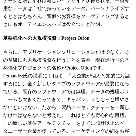
データと統合すれば新しいインサイトが得られる。一番有
用なデータは自社で持っているデータ。パーソナライズす
るときはもちろん、類似のお客様をターゲティングすると
きにもオーディエンスハブは役立つ」と説明。
基盤強化への大規模投資：Project Orion
さらに、アプリケーションソリューションだけでなく、そ
の基盤にも大規模投資を行うことを表明。現在進行中の基
盤強化プロジェクトの名称がProject Orionです。
Fernandez氏の説明によれば、「大企業が個人と知的に対話
するには、全く新しいタイプのソフトウェアが必要になっ
ている。既存のソフトウェアでは無理。データの処理ボリ
ュームも大きくなってきて、キャパシティももっと増やさ
ないといけない。だから、製品アーキテクチャーを一新し
なければならないと考えた。これはとても野心的な目標。
この新しい基盤アーキテクチャーをすでに40社以上のベー
タユーザー企業が使っている。マーケティングの網をお客