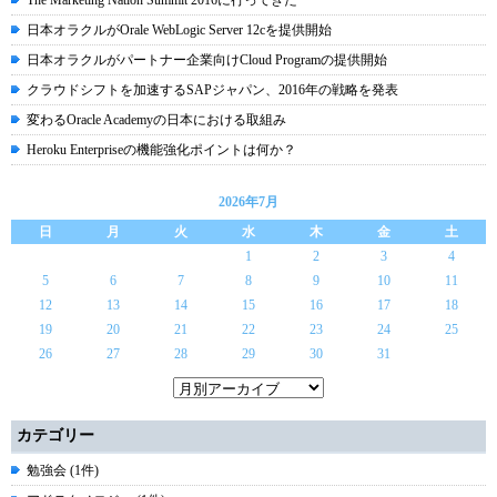
日本オラクルがOrale WebLogic Server 12cを提供開始
日本オラクルがパートナー企業向けCloud Programの提供開始
クラウドシフトを加速するSAPジャパン、2016年の戦略を発表
変わるOracle Academyの日本における取組み
Heroku Enterpriseの機能強化ポイントは何か？
2026年7月
日
月
火
水
木
金
土
1
2
3
4
5
6
7
8
9
10
11
12
13
14
15
16
17
18
19
20
21
22
23
24
25
26
27
28
29
30
31
カテゴリー
勉強会 (1件)