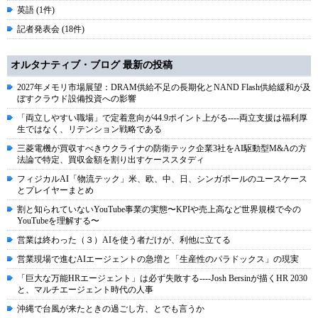
英語 (1件)
記者発表会 (18件)
オルタナティブ・ブログ 最新の投稿
2027年メモリ市場展望：DRAM供給不足の長期化とNAND Flash供給緩和が及
ぼすクラウド設備投資への影響
「両立しやすい職場」で定着意向が44.9ポイント上がる----両立支援は福利厚
生ではなく、リテンション戦略である
三菱電機が買収すべきウクライナの防衛テック企業3社をAI駆動型M&Aの方
法論で特定、買収金額を割り出すケーススタディ
フィジカルAI「物流テック」米、欧、中、日、シンガポールのユースケース
とプレイヤーまとめ
割と知られていないYouTube事業の実態〜KPIや売上高など世界規模で今の
YouTubeを理解する〜
営業は終わった（３）AIを使う者だけが、利他に立てる
営業現場で進むAIエージェントの急増と「生産性のパラドックス」の現実
「巨大な万能HRエージェント」は必ず失敗する----Josh Bersinが描くHR 2030
と、マルチエージェント時代の人事
沖縄で台風が来たときの過ごし方、とでも言うか