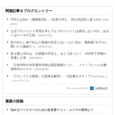
関連記事＆ブログエントリー
FDEとは何か（連載第1回）／従来のSEと、何が決定的に違うのか
(2026/
08/03)
なぜプロジェクト管理を学んでもプロジェクトは成功しないのか、ある
いはケーキの工程...
(2026/07/28)
冬の冷たい海で叫んだ英雄の名言とはいったい何か。無料版7モデルに
聞いたら微妙だっ...
(2026/07/28)
富士通とNECは「AI需要の手応え」をどう語った？ 2026年下半期の
見通しを考...
(2026/08/03)
「日本IBMのNHK案件失敗は既定路線だった」 メインフレーム大撤
退時代のリスク...
(2026/08/06)
「プロンプトが面倒」の悲鳴を解消！ AI定着のステップ
PR(ITmedia エ
ンタープライズ)
Recommended by
最新の投稿
悩めるマーケターのための多変量テスト：ルクサの事例より