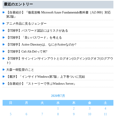
最近のエントリー
【自著紹介】『徹底攻略 Microsoft Azure Fundamentals教科書［AZ-900］対応
第2版』
アニメ作品に見るジェンダー
【IT雑学】パスワード認証にはリスクがある
【IT雑学】「良いパスワード」を考える
【IT雑学】Active Directoryは、なにがActiveなのか?
【IT雑学】Ctrl-Alt-Delって何?
【IT雑学】サインイン/サインアウトとログオン(ログイン)/ログオフ(ログアウ
ト)
大森一樹監督のこと
【書評】「インサイドWindows第7版」上下巻ついに完結
【自著紹介】『ストーリーで学ぶWindows Server』
2026年7月
日
月
火
水
木
金
土
1
2
3
4
5
6
7
8
9
10
11