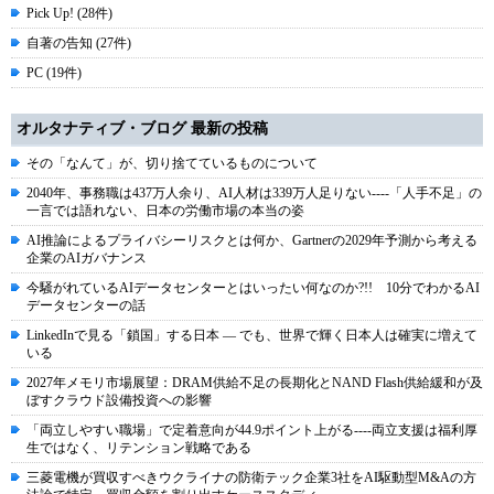
Pick Up! (28件)
自著の告知 (27件)
PC (19件)
オルタナティブ・ブログ 最新の投稿
その「なんて」が、切り捨てているものについて
2040年、事務職は437万人余り、AI人材は339万人足りない----「人手不足」の
一言では語れない、日本の労働市場の本当の姿
AI推論によるプライバシーリスクとは何か、Gartnerの2029年予測から考える
企業のAIガバナンス
今騒がれているAIデータセンターとはいったい何なのか?!! 10分でわかるAI
データセンターの話
LinkedInで見る「鎖国」する日本 ― でも、世界で輝く日本人は確実に増えて
いる
2027年メモリ市場展望：DRAM供給不足の長期化とNAND Flash供給緩和が及
ぼすクラウド設備投資への影響
「両立しやすい職場」で定着意向が44.9ポイント上がる----両立支援は福利厚
生ではなく、リテンション戦略である
三菱電機が買収すべきウクライナの防衛テック企業3社をAI駆動型M&Aの方