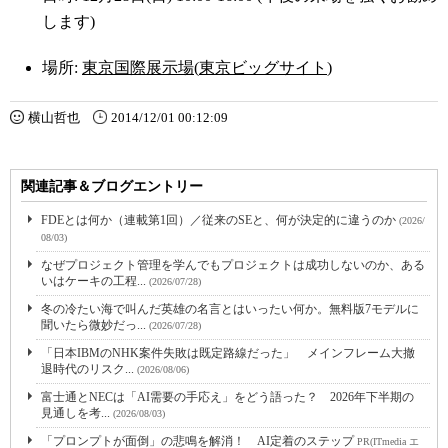
します)
場所:
東京国際展示場
(
東京ビッグサイト
)
横山哲也
2014/12/01 00:12:09
関連記事＆ブログエントリー
FDEとは何か（連載第1回）／従来のSEと、何が決定的に違うのか
(2026/
08/03)
なぜプロジェクト管理を学んでもプロジェクトは成功しないのか、ある
いはケーキの工程...
(2026/07/28)
冬の冷たい海で叫んだ英雄の名言とはいったい何か。無料版7モデルに
聞いたら微妙だっ...
(2026/07/28)
「日本IBMのNHK案件失敗は既定路線だった」 メインフレーム大撤
退時代のリスク...
(2026/08/06)
富士通とNECは「AI需要の手応え」をどう語った？ 2026年下半期の
見通しを考...
(2026/08/03)
「プロンプトが面倒」の悲鳴を解消！ AI定着のステップ
PR(ITmedia エ