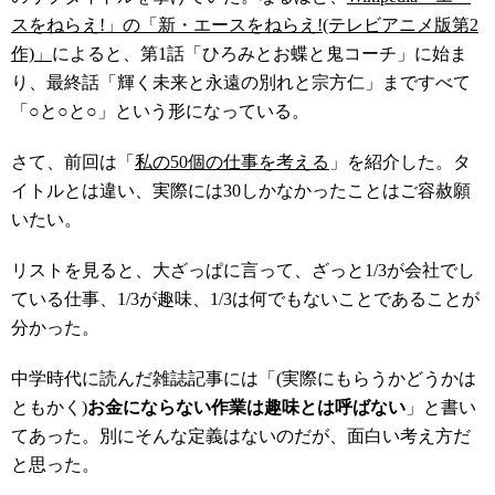
スをねらえ!」の「新・エースをねらえ!(テレビアニメ版第2
作)」
によると、第1話「ひろみとお蝶と鬼コーチ」に始ま
り、最終話「輝く未来と永遠の別れと宗方仁」まですべて
「○と○と○」という形になっている。
さて、前回は「
私の50個の仕事を考える
」を紹介した。タ
イトルとは違い、実際には30しかなかったことはご容赦願
いたい。
リストを見ると、大ざっぱに言って、ざっと1/3が会社でし
ている仕事、1/3が趣味、1/3は何でもないことであることが
分かった。
中学時代に読んだ雑誌記事には「(実際にもらうかどうかは
ともかく)
お金にならない作業は趣味とは呼ばない
」と書い
てあった。別にそんな定義はないのだが、面白い考え方だ
と思った。