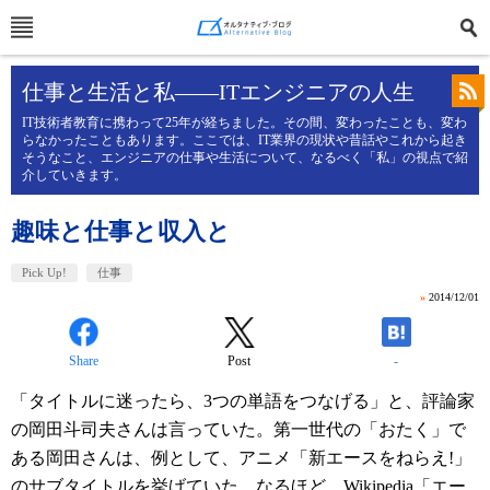
仕事と生活と私――ITエンジニアの人生
IT技術者教育に携わって25年が経ちました。その間、変わったことも、変わ
らなかったこともあります。ここでは、IT業界の現状や昔話やこれから起き
そうなこと、エンジニアの仕事や生活について、なるべく「私」の視点で紹
介していきます。
趣味と仕事と収入と
Pick Up!
仕事
»
2014/12/01
Share
Post
-
「タイトルに迷ったら、3つの単語をつなげる」と、評論家
の岡田斗司夫さんは言っていた。第一世代の「おたく」で
ある岡田さんは、例として、アニメ「新エースをねらえ!」
のサブタイトルを挙げていた。なるほど、
Wikipedia「エー