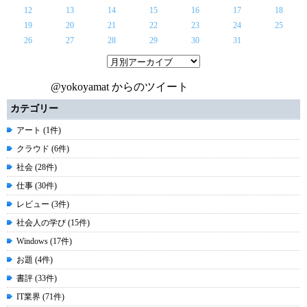
12
13
14
15
16
17
18
19
20
21
22
23
24
25
26
27
28
29
30
31
@yokoyamat からのツイート
カテゴリー
アート (1件)
クラウド (6件)
社会 (28件)
仕事 (30件)
レビュー (3件)
社会人の学び (15件)
Windows (17件)
お題 (4件)
書評 (33件)
IT業界 (71件)