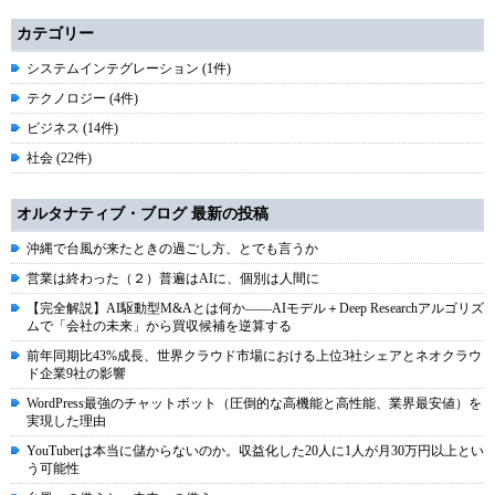
カテゴリー
システムインテグレーション (1件)
テクノロジー (4件)
ビジネス (14件)
社会 (22件)
オルタナティブ・ブログ 最新の投稿
沖縄で台風が来たときの過ごし方、とでも言うか
営業は終わった（２）普遍はAIに、個別は人間に
【完全解説】AI駆動型M&Aとは何か――AIモデル＋Deep Researchアルゴリズ
ムで「会社の未来」から買収候補を逆算する
前年同期比43%成長、世界クラウド市場における上位3社シェアとネオクラウ
ド企業9社の影響
WordPress最強のチャットボット（圧倒的な高機能と高性能、業界最安値）を
実現した理由
YouTuberは本当に儲からないのか。収益化した20人に1人が月30万円以上とい
う可能性