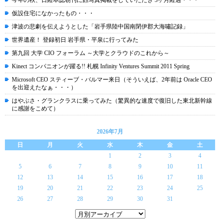
今年の秋、日経本誌朝刊に顔写真掲載をしていただき 3ヶ月経過・・・
仮設住宅になかったもの・・・
津波の悲劇を伝えようとした「岩手県陸中国南閉伊郡大海嘯記録」
世界遺産！ 登録初日 岩手県・平泉に行ってみた
第九回 大学 CIO フォーラム ～大学とクラウドのこれから～
Kinect コンパニオンが躍る!! 札幌 Infinity Ventures Summit 2011 Spring
Microsoft CEO スティーブ・バルマー来日（そういえば、2年前は Oracle CEO
を出迎えたなぁ・・・）
はやぶさ・グランクラスに乗ってみた（驚異的な速度で復旧した東北新幹線
に感謝をこめて）
2026年7月
日
月
火
水
木
金
土
1
2
3
4
5
6
7
8
9
10
11
12
13
14
15
16
17
18
19
20
21
22
23
24
25
26
27
28
29
30
31