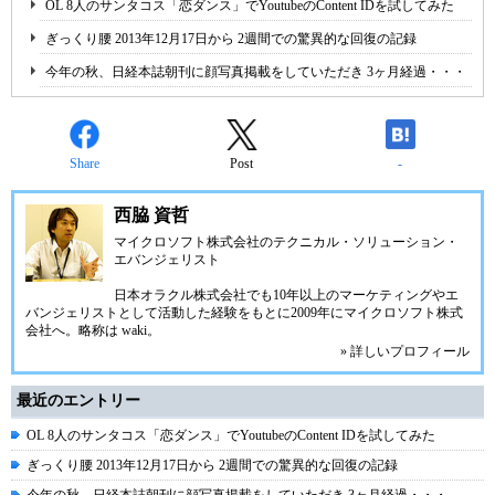
OL 8人のサンタコス「恋ダンス」でYoutubeのContent IDを試してみた
ぎっくり腰 2013年12月17日から 2週間での驚異的な回復の記録
今年の秋、日経本誌朝刊に顔写真掲載をしていただき 3ヶ月経過・・・
Share
Post
-
西脇 資哲
マイクロソフト株式会社のテクニカル・ソリューション・
エバンジェリスト
日本オラクル株式会社でも10年以上のマーケティングやエ
バンジェリストとして活動した経験をもとに2009年にマイクロソフト株式
会社へ。略称は waki。
» 詳しいプロフィール
最近のエントリー
OL 8人のサンタコス「恋ダンス」でYoutubeのContent IDを試してみた
ぎっくり腰 2013年12月17日から 2週間での驚異的な回復の記録