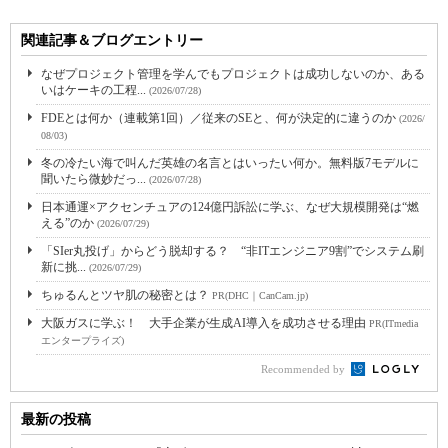
関連記事＆ブログエントリー
なぜプロジェクト管理を学んでもプロジェクトは成功しないのか、ある
いはケーキの工程...
(2026/07/28)
FDEとは何か（連載第1回）／従来のSEと、何が決定的に違うのか
(2026/
08/03)
冬の冷たい海で叫んだ英雄の名言とはいったい何か。無料版7モデルに
聞いたら微妙だっ...
(2026/07/28)
日本通運×アクセンチュアの124億円訴訟に学ぶ、なぜ大規模開発は“燃
える”のか
(2026/07/29)
「SIer丸投げ」からどう脱却する？ “非ITエンジニア9割”でシステム刷
新に挑...
(2026/07/29)
ちゅるんとツヤ肌の秘密とは？
PR(DHC｜CanCam.jp)
大阪ガスに学ぶ！ 大手企業が生成AI導入を成功させる理由
PR(ITmedia
エンタープライズ)
Recommended by
最新の投稿