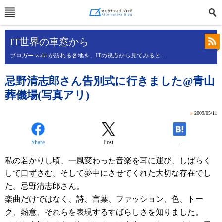
IT世界の車窓から
ブロガー waki が訪れる各地を、ITの視点から見てみると…
忌野清志郎さん告別式に行きました@青山
葬儀場(写真アリ)
»
2009/05/11
Share
Post
-
私の若かりし頃、一風変わった音楽を耳に運び、しばらく
して口ずさむ。そして夢中にさせてくれた大切な存在でし
た。忌野清志郎さん。
楽曲だけではなく、詩、言葉、ファッション、色、トー
ク、熱意、それらを表現するすばらしさを知りました。