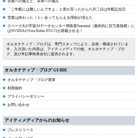
台風への備えと、未来への備え
「ご年配には難しいんですよ」と君が言ったから八月二日は年配記念日
営業は終わった（１）会ってもらえる理由が消えた
スペースXの宇宙AIデータセンター用衛星Starmind（最終的に百万基規模）に
はNVIDIAのVera Rubin NVL72が搭載される！
オルタナティブ・ブログは、専門スタッフにより、企画・構成されていま
す。入力頂いた内容は、アイティメディアの他、オルタナティブ・ブロ
グ、及び本記事執筆会社に提供されます。
オルタナティブ・ブログ GUIDE
オルタナティブ・ブログ憲章
利用規約
プライバシーポリシー
お問い合わせ
アイティメディアからのお知らせ
プレスリリース