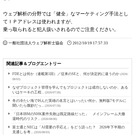
ウェブ解析の分野では「健全」なマーケティング手法とし
てＩＰアドレスは使われますが、
乗っ取られると犯人扱いされるのでご注意ください。
一般社団法人ウェブ解析士協会
2012/10/19 17:57:33
関連記事＆ブログエントリー
FDEとは何か（連載第1回）／従来のSEと、何が決定的に違うのか
(2026/
08/03)
なぜプロジェクト管理を学んでもプロジェクトは成功しないのか、ある
いはケーキの工程...
(2026/07/28)
冬の冷たい海で叫んだ英雄の名言とはいったい何か。無料版7モデルに
聞いたら微妙だっ...
(2026/07/28)
「日本IBMのNHK案件失敗は既定路線だった」 メインフレーム大撤
退時代のリスク...
(2026/08/06)
富士通とNECは「AI需要の手応え」をどう語った？ 2026年下半期の
見通しを考...
(2026/08/03)