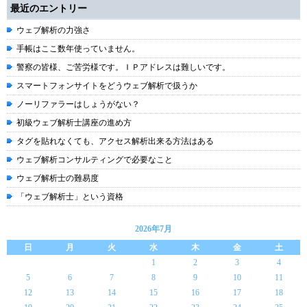
最近のエントリー
ウェブ解析の力強さ
手帳はここ数年使っていません。
警察の皆様、ご苦労様です。ＩＰアドレスは難しいです。
スマートフォンサイトをどうウェブ解析で扱うか
ノーリファラーはしょうがない？
初級ウェブ解析士講座の進め方
タグを貼れなくても、アクセス解析出来る方法はある
ウェブ解析コンサルティングで必要なこと
ウェブ解析士の難易度
「ウェブ解析士」という資格
2026年7月
日
月
火
水
木
金
土
1
2
3
4
5
6
7
8
9
10
11
12
13
14
15
16
17
18