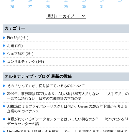
19
20
21
22
23
24
25
26
27
28
29
30
31
カテゴリー
Pick Up! (4件)
お題 (1件)
ウェブ解析 (6件)
コンサルティング (1件)
オルタナティブ・ブログ 最新の投稿
その「なんて」が、切り捨てているものについて
2040年、事務職は437万人余り、AI人材は339万人足りない----「人手不足」の
一言では語れない、日本の労働市場の本当の姿
AI推論によるプライバシーリスクとは何か、Gartnerの2029年予測から考える
企業のAIガバナンス
今騒がれているAIデータセンターとはいったい何なのか?!! 10分でわかるAI
データセンターの話
LinkedInで見る「鎖国」する日本 ― でも、世界で輝く日本人は確実に増えて