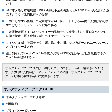
いる
2027年メモリ市場展望：DRAM供給不足の長期化とNAND Flash供給緩和が及
ぼすクラウド設備投資への影響
「両立しやすい職場」で定着意向が44.9ポイント上がる----両立支援は福利厚
生ではなく、リテンション戦略である
三菱電機が買収すべきウクライナの防衛テック企業3社をAI駆動型M&Aの方
法論で特定、買収金額を割り出すケーススタディ
フィジカルAI「物流テック」米、欧、中、日、シンガポールのユースケース
とプレイヤーまとめ
割と知られていないYouTube事業の実態〜KPIや売上高など世界規模で今の
YouTubeを理解する〜
オルタナティブ・ブログは、専門スタッフにより、企画・構成されていま
す。入力頂いた内容は、アイティメディアの他、オルタナティブ・ブロ
グ、及び本記事執筆会社に提供されます。
オルタナティブ・ブログ GUIDE
オルタナティブ・ブログ憲章
利用規約
プライバシーポリシー