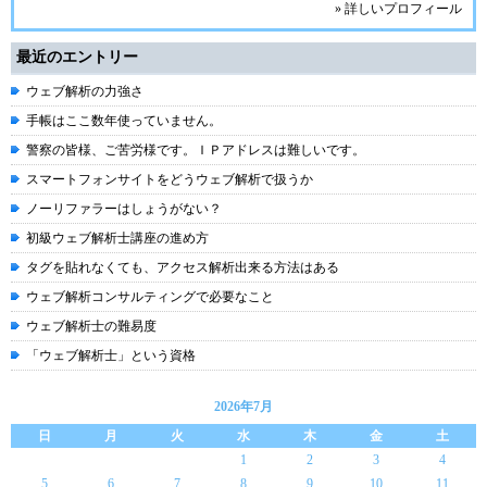
» 詳しいプロフィール
最近のエントリー
ウェブ解析の力強さ
手帳はここ数年使っていません。
警察の皆様、ご苦労様です。ＩＰアドレスは難しいです。
スマートフォンサイトをどうウェブ解析で扱うか
ノーリファラーはしょうがない？
初級ウェブ解析士講座の進め方
タグを貼れなくても、アクセス解析出来る方法はある
ウェブ解析コンサルティングで必要なこと
ウェブ解析士の難易度
「ウェブ解析士」という資格
2026年7月
日
月
火
水
木
金
土
1
2
3
4
5
6
7
8
9
10
11