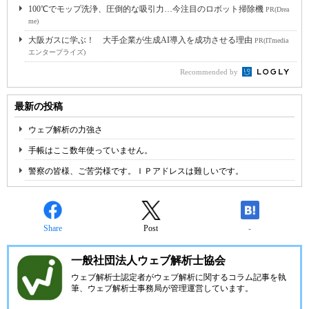
100℃でモップ洗浄、圧倒的な吸引力…今注目のロボット掃除機
PR(Drea
me)
大阪ガスに学ぶ！ 大手企業が生成AI導入を成功させる理由
PR(ITmedia
エンタープライズ)
Recommended by
最新の投稿
ウェブ解析の力強さ
手帳はここ数年使っていません。
警察の皆様、ご苦労様です。ＩＰアドレスは難しいです。
Share
Post
-
一般社団法人ウェブ解析士協会
ウェブ解析士認定者がウェブ解析に関するコラム記事を執
筆、ウェブ解析士事務局が管理運営しています。