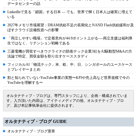
データセンターの話
LinkedInで見る「鎖国」する日本 ― でも、世界で輝く日本人は確実に増えて
いる
2027年メモリ市場展望：DRAM供給不足の長期化とNAND Flash供給緩和が及
ぼすクラウド設備投資への影響
「両立しやすい職場」で定着意向が44.9ポイント上がる----両立支援は福利厚
生ではなく、リテンション戦略である
三菱電機が買収すべきウクライナの防衛テック企業3社をAI駆動型M&Aの方
法論で特定、買収金額を割り出すケーススタディ
フィジカルAI「物流テック」米、欧、中、日、シンガポールのユースケース
とプレイヤーまとめ
割と知られていないYouTube事業の実態〜KPIや売上高など世界規模で今の
YouTubeを理解する〜
オルタナティブ・ブログは、専門スタッフにより、企画・構成されていま
す。入力頂いた内容は、アイティメディアの他、オルタナティブ・ブロ
グ、及び本記事執筆会社に提供されます。
オルタナティブ・ブログ GUIDE
オルタナティブ・ブログ憲章