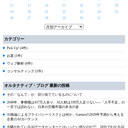
12
13
14
15
16
17
18
19
20
21
22
23
24
25
26
27
28
29
30
31
カテゴリー
Pick Up! (4件)
お題 (1件)
ウェブ解析 (6件)
コンサルティング (1件)
オルタナティブ・ブログ 最新の投稿
その「なんて」が、切り捨てているものについて
2040年、事務職は437万人余り、AI人材は339万人足りない----「人手不足」の
一言では語れない、日本の労働市場の本当の姿
AI推論によるプライバシーリスクとは何か、Gartnerの2029年予測から考える
企業のAIガバナンス
今騒がれているAIデータセンターとはいったい何なのか?!! 10分でわかるAI