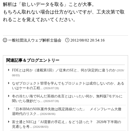
解析は「欲しいデータを取る」ことが大事。
もちろん取れない場合は仕方がないですが、工夫次第で取
れることを覚えておいてください。
一般社団法人ウェブ解析士協会
2012/08/02 20:54:16
関連記事＆ブログエントリー
FDEとは何か（連載第1回）／従来のSEと、何が決定的に違うのか
(2026/
08/03)
なぜプロジェクト管理を学んでもプロジェクトは成功しないのか、ある
いはケーキの工程...
(2026/07/28)
冬の冷たい海で叫んだ英雄の名言とはいったい何か。無料版7モデルに
聞いたら微妙だっ...
(2026/07/28)
「日本IBMのNHK案件失敗は既定路線だった」 メインフレーム大撤
退時代のリスク...
(2026/08/06)
富士通とNECは「AI需要の手応え」をどう語った？ 2026年下半期の
見通しを考...
(2026/08/03)