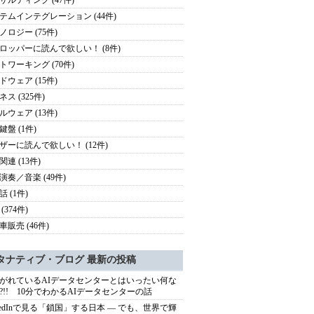
サルティング (47件)
テムインテグレーション (44件)
ノロジー (75件)
ロッパーに読んで欲しい！ (8件)
トワーキング (70件)
ドウェア (15件)
ス (325件)
ルウェア (13件)
鍵盤 (1件)
ザーに読んで欲しい！ (12件)
連 (13件)
演奏／音楽 (49件)
 (1件)
(374件)
車販売 (46件)
タナティブ・ブログ 最新の投稿
がれているAIデータセンターとはいったい何な
?!! 10分でわかるAIデータセンターの話
nkedInで見る「鎖国」する日本 ― でも、世界で輝