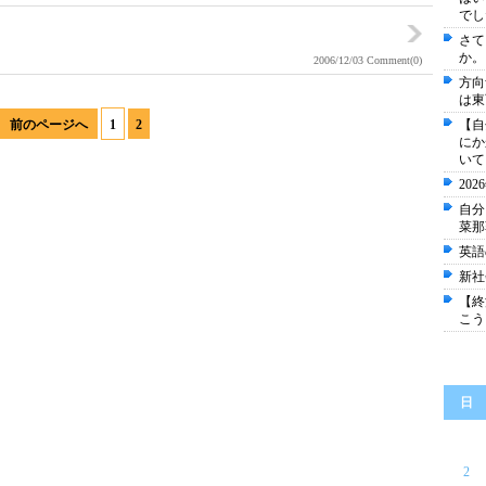
でし
さて
か。
2006/12/03
Comment(0)
方向
は東
前のページへ
1
2
【自
にか
いて
20
自分
菜那
英語
新社
【終
こう
日
2