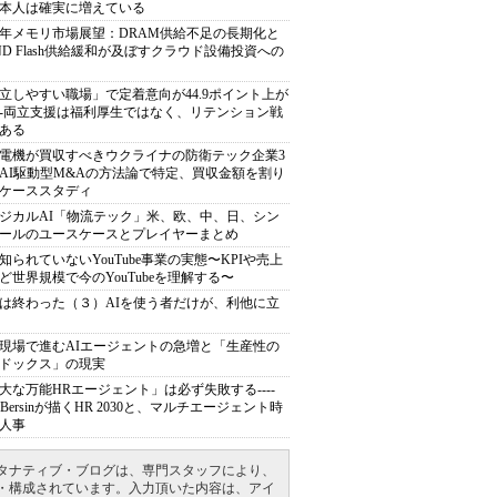
本人は確実に増えている
27年メモリ市場展望：DRAM供給不足の長期化と
ND Flash供給緩和が及ぼすクラウド設備投資への
立しやすい職場」で定着意向が44.9ポイント上が
---両立支援は福利厚生ではなく、リテンション戦
ある
電機が買収すべきウクライナの防衛テック企業3
AI駆動型M&Aの方法論で特定、買収金額を割り
ケーススタディ
ジカルAI「物流テック」米、欧、中、日、シン
ールのユースケースとプレイヤーまとめ
知られていないYouTube事業の実態〜KPIや売上
ど世界規模で今のYouTubeを理解する〜
は終わった（３）AIを使う者だけが、利他に立
現場で進むAIエージェントの急増と「生産性の
ドックス」の現実
大な万能HRエージェント」は必ず失敗する----
sh Bersinが描くHR 2030と、マルチエージェント時
人事
タナティブ・ブログは、専門スタッフにより、
・構成されています。入力頂いた内容は、アイ