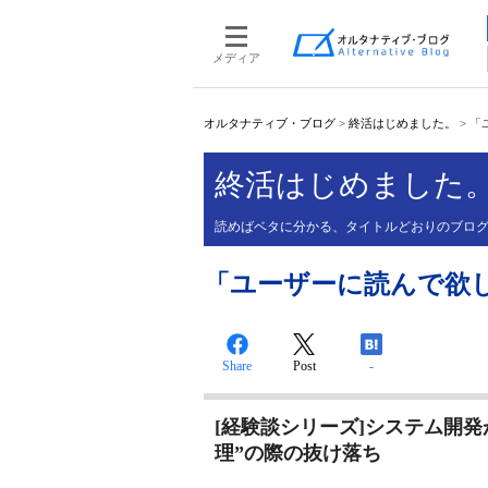
メディア
オルタナティブ・ブログ
>
終活はじめました。
>
「
終活はじめました
読めばベタに分かる、タイトルどおりのブロ
「ユーザーに読んで欲しい
Share
Post
-
[経験談シリーズ]システム開発
理”の際の抜け落ち