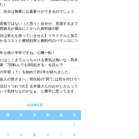
た）
、自分は無事にお墓参りができるのでしょう
音痴ではない（と思う）自分が、意識するまで
西南北が掴みにくかった新幹線の駅
分は答えを持っていません】リサイクルと加工
かるコストと燃焼効率と燃料代のバランスにつ
26年も残り半年ですね。心機一転！
にはここまでぶっちゃける勇気は無いな～髙木
著「7回転んでも8回起きる」を読んで
の学習（？）を始めて約1年が経ちました。
会人の皆さまへ：初任給の"罠"には気を付けろ！
活日々つれづれ】古本屋さんのおやじさんって
いう気持ちなのかなぁ、と勝手に思ってます。
2026年8月
月
火
水
木
金
土
1
3
4
5
6
7
8