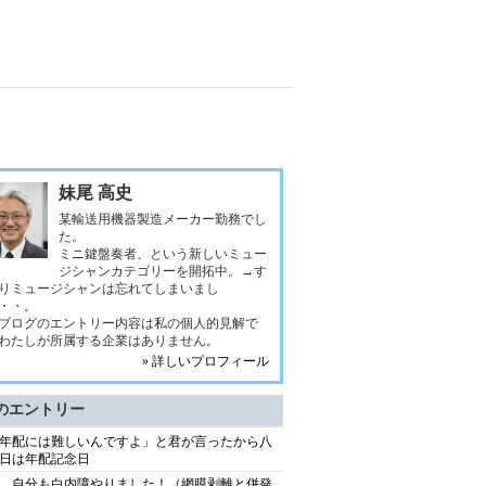
妹尾 高史
某輸送用機器製造メーカー勤務でし
た。
ミニ鍵盤奏者、という新しいミュー
ジシャンカテゴリーを開拓中。→す
りミュージシャンは忘れてしまいまし
・・。
ブログのエントリー内容は私の個人的見解で
わたしが所属する企業はありません。
» 詳しいプロフィール
のエントリー
年配には難しいんですよ」と君が言ったから八
日は年配記念日
、自分も白内障やりました！（網膜剥離と併発