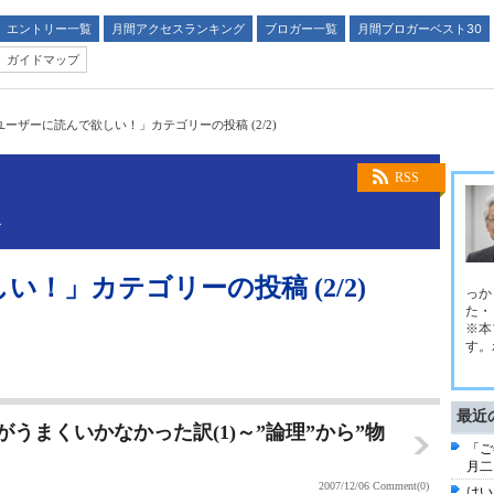
エントリー一覧
月間アクセスランキング
ブロガー一覧
月間ブロガーベスト30
ガイドマップ
ユーザーに読んで欲しい！」カテゴリーの投稿 (2/2)
。
RSS
グ
！」カテゴリーの投稿 (2/2)
っか
た・
※本
す。
最近
がうまくいかなかった訳(1)～”論理”から”物
「ご
月二
2007/12/06
Comment(0)
はい