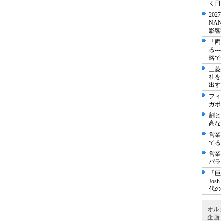
く日
20
NA
影響
「両
る-
略で
三菱
社を
出す
フィ
ガポ
割と
高な
営業
てる
営業
パラ
「巨
Jo
代の
オル
企画