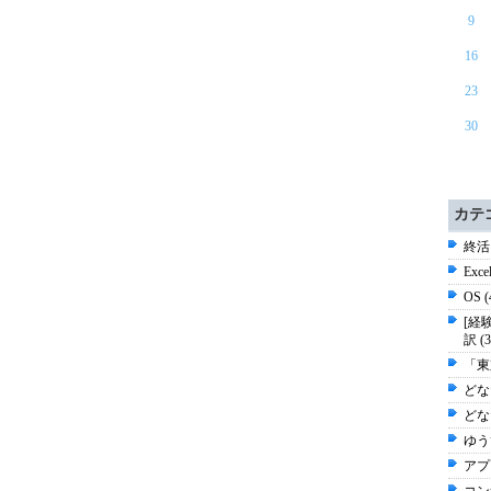
9
16
23
30
カテ
終活
Exc
OS 
[経
訳 (
「東
どな
どな
ゆう
アプ