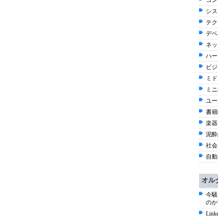
コン
シス
テク
デベ
ネッ
ハー
ビジネ
ミド
ミニ
ユー
書籍関
楽器
泥酔話
社会 
自動
オル
今騒
のか
Li