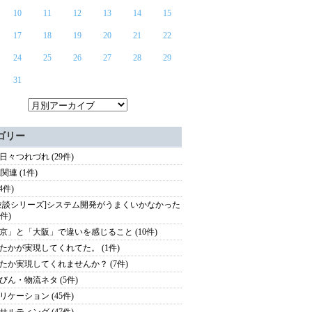
10
11
12
13
14
15
17
18
19
20
21
22
24
25
26
27
28
29
31
ゴリー
日々つれづれ (29件)
el関連 (1件)
(4件)
験談シリーズ]システム開発がうまくいかなかった
3件)
京」と「大阪」で違いを感じること (10件)
たかが実現してくれてた。 (1件)
たか実現してくれませんか？ (7件)
びん・物流ネタ (5件)
リケーション (45件)