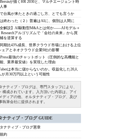
sh Bersinが描くHR 2030と、マルチエージェント時
人事
で台風が来たときの過ごし方、とでも言うか
は終わった（２）普遍はAIに、個別は人間に
全解説】AI駆動型M&Aとは何か――AIモデル＋
ep Researchアルゴリズムで「会社の未来」から買
補を逆算する
同期比43%成長、世界クラウド市場における上位
シェアとネオクラウド企業9社の影響
rdPress最強のチャットボット（圧倒的な高機能と
能、業界最安値）を実現した理由
uTuberは本当に儲からないのか。収益化した20人
人が月30万円以上という可能性
タナティブ・ブログは、専門スタッフにより、
・構成されています。入力頂いた内容は、アイ
メディアの他、オルタナティブ・ブログ、及び
事執筆会社に提供されます。
タナティブ・ブログ GUIDE
タナティブ・ブログ憲章
規約