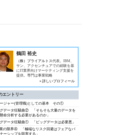
鶴田 裕史
（株）プライアルトス
代表。IBM、
サン、アクセンチュアでの経験を基
にIT業界向けマーケティング支援を
提供。専門は事業戦略
» 詳しいプロフィール
のエントリー
ージャー(管理職)としての基本 その①
グデータ狂騒曲② 「そもそも大量のデータを
懸命分析する必要があるのか」
グデータ狂騒曲① 「ビッグデータは必要悪」
企業の限界④ 「極端なリスク回避はフェアなパ
ナーシップを阻害する」