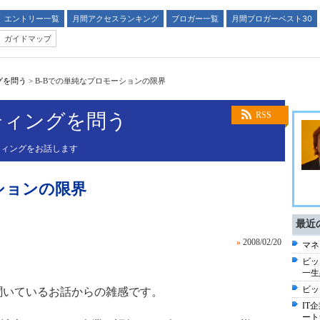
エントリー一覧
月間アクセスランキング
ブロガー一覧
月間ブロガーベスト30
ガイドマップ
グを問う
>
B-Bでの単純なプロモーションの限界
ティングを問う
RSS
ティングをお話します
ションの限界
最近
»
2008/02/20
マネ
ビッ
一生
ビッ
聞いているお話からの雑感です。
IT
ート