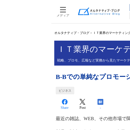
メディア
オルタナティブ・ブログ
>
ＩＴ業界のマーケティン
ＩＴ業界のマーケ
戦略、プロモ、広報など実務から見たマーケ
B-Bでの単純なプロモー
ビジネス
Share
Post
-
最近の雑誌、WEB、その他市場で