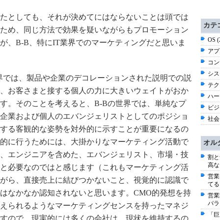
たとしても、それが決めてにはならないことは頭では
カテ
ため、同じ方法で効果を疑いながらもプロモーション
OS 
が、B-B、特にIT業界でのマーケティングだと思いま
アプ
コン
シス
世界では、製品や企業のデコレーションされた説明での説
テク
、お客さまと接する個人の力に大きいウェイトがおか
ハー
す。そのことを考えると、B-Bの世界では、単純なプ
ビジネ
企業および個人のエバンジェリストとしてのポジショ
社会 
する客観的な姿勢を対外的に示すことが重要になるの
的に行うためには、大掛かりなマーケティング活動で
オル
、エンジニアを含めた、エバンジェリスト、市場・技
割と
高な
と必要なのではと感じます（これもマーケティング活
営業
がら、直接売上に結びつかないこと、視覚的に認識で
てる
はなかなか認知されないと思います。CMO的発想を持
営業
パラ
えられるようなマーケティングセンスを持ったマネジ
「巨
すので、現実的には多くの会社は、現状を維持するの