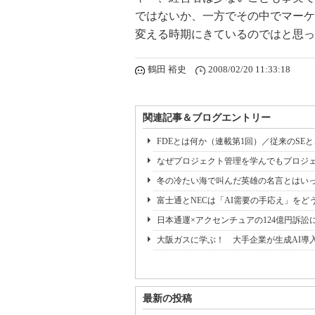
ではないか、一方でその中でマーケ
変える時期にきているのではと思っ
鶴田 裕史
2008/02/20 11:33:18
関連記事＆ブログエントリー
FDEとは何か（連載第1回）／従来のSE
なぜプロジェクト管理を学んでもプロジェ
冬の冷たい海で叫んだ英雄の名言とはいっ
富士通とNECは「AI需要の手応え」をどう
日本通運×アクセンチュアの124億円訴訟
大阪ガスに学ぶ！ 大手企業が生成AI導
最新の投稿