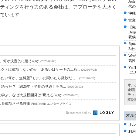
Jo
ティングを行う力のある会社は、アプローチを大きく
代の
沖縄
ています。
営業
【完
De
収候
前年
3社
Wo
高性
と、何が決定的に違うのか
(2026/08/03)
Yo
クトは成功しないのか、あるいはケーキの工程...
(2026/07/28)
に1
たい何か。無料版7モデルに聞いたら微妙だっ...
(2026/07/28)
オル
語った？ 2026年下半期の見通しを考...
(2026/08/03)
企画
ティ
に学ぶ、なぜ大規模開発は“燃える”のか
(2026/07/29)
本記
入を成功させる理由
PR(ITmedia エンタープライズ)
Recommended by
オル
オル
利用