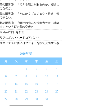
企業の限界③ 「できる能力があるのか、経験し
けなのか」
企業の限界② 「とにかくプロジェクト推進・管
できない」
企業の限界① 「弊社の強みが技術力です、構築
す」というIT企業の空虚さ
erBridgeの来日を祈る
リアのポストハードコアバンド
やマイナス評価にはプライドを捨て反省すべき
2026年7月
月
火
水
木
金
土
1
2
3
4
6
7
8
9
10
11
13
14
15
16
17
18
20
21
22
23
24
25
27
28
29
30
31