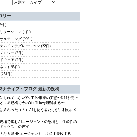
ゴリー
(2件)
リケーション (4件)
サルティング (90件)
テムインテグレーション (22件)
ノロジー (3件)
ドウェア (2件)
ス (195件)
(251件)
タナティブ・ブログ 最新の投稿
知られていないYouTube事業の実態〜KPIや売上
ど世界規模で今のYouTubeを理解する〜
は終わった（３）AIを使う者だけが、利他に立
現場で進むAIエージェントの急増と「生産性の
ドックス」の現実
大な万能HRエージェント」は必ず失敗する----