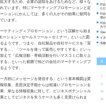
拡大するため、企業の認知をあげるためなど、様々な
IT
れています。特にマーケティングプロモーションと定
ただ
ーションにかんしては、多くの人がその効果に疑問を
IT
理が
ています。
IT
力で
ーケティング＝プロモーション」という誤解から始ま
Alt
ロモーション＋セールスツール＋セミナー」といった図
イタ
るようです。つまり、自社製品や自社サービスを「宣
失敗
する」、「ツールを使って販売しやすくする」といっ
加えて「広報活動・寄稿活動を行いマスコミに取り上
する」といった範囲で殆どの会社のマーケティングプ
日
るようです。
5
一方的にメッセージを発信する」という基本構図は変
12
報収集、意思決定手順からは程遠いプロモーションを
果、単なる情報収集に対して、ビジネスポテンシャル
19
果としてビジネスを失うケースも多く見受けられま
26