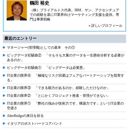
鶴田 裕史
（株）プライアルトス
代表。IBM、サン、アクセンチュア
での経験を基にIT業界向けマーケティング支援を提供。専
門は事業戦略
» 詳しいプロフィール
最近のエントリー
マネージャー(管理職)としての基本 その①
ビッグデータ狂騒曲② 「そもそも大量のデータを一生懸命分析する必要が
あるのか」
ビッグデータ狂騒曲① 「ビッグデータは必要悪」
IT企業の限界④ 「極端なリスク回避はフェアなパートナーシップを阻害す
る」
IT企業の限界③ 「できる能力があるのか、経験しただけなのか」
IT企業の限界② 「とにかくプロジェクト推進・管理ができない」
IT企業の限界① 「弊社の強みが技術力です、構築力です」というIT企業の
空虚さ
AlterBridgeの来日を祈る
イタリアのポストハードコアバンド