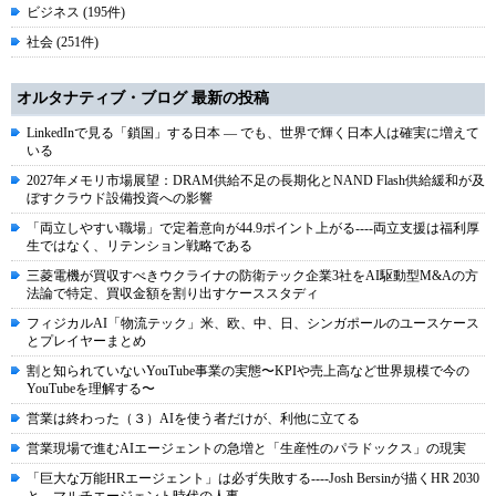
ビジネス (195件)
社会 (251件)
オルタナティブ・ブログ 最新の投稿
LinkedInで見る「鎖国」する日本 ― でも、世界で輝く日本人は確実に増えて
いる
2027年メモリ市場展望：DRAM供給不足の長期化とNAND Flash供給緩和が及
ぼすクラウド設備投資への影響
「両立しやすい職場」で定着意向が44.9ポイント上がる----両立支援は福利厚
生ではなく、リテンション戦略である
三菱電機が買収すべきウクライナの防衛テック企業3社をAI駆動型M&Aの方
法論で特定、買収金額を割り出すケーススタディ
フィジカルAI「物流テック」米、欧、中、日、シンガポールのユースケース
とプレイヤーまとめ
割と知られていないYouTube事業の実態〜KPIや売上高など世界規模で今の
YouTubeを理解する〜
営業は終わった（３）AIを使う者だけが、利他に立てる
営業現場で進むAIエージェントの急増と「生産性のパラドックス」の現実
「巨大な万能HRエージェント」は必ず失敗する----Josh Bersinが描くHR 2030