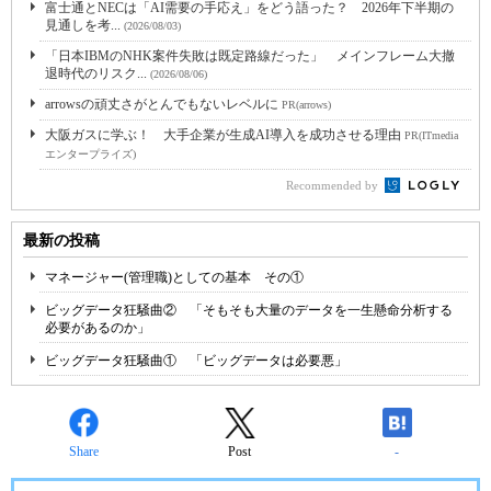
富士通とNECは「AI需要の手応え」をどう語った？ 2026年下半期の
見通しを考...
(2026/08/03)
「日本IBMのNHK案件失敗は既定路線だった」 メインフレーム大撤
退時代のリスク...
(2026/08/06)
arrowsの頑丈さがとんでもないレベルに
PR(arrows)
大阪ガスに学ぶ！ 大手企業が生成AI導入を成功させる理由
PR(ITmedia
エンタープライズ)
Recommended by
最新の投稿
マネージャー(管理職)としての基本 その①
ビッグデータ狂騒曲② 「そもそも大量のデータを一生懸命分析する
必要があるのか」
ビッグデータ狂騒曲① 「ビッグデータは必要悪」
Share
Post
-