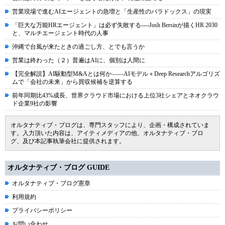
営業現場で進むAIエージェントの急増と「生産性のパラドックス」の現実
「巨大な万能HRエージェント」は必ず失敗する----Josh Bersinが描くHR 2030
と、マルチエージェント時代の人事
沖縄で台風が来たときの過ごし方、とでも言うか
営業は終わった（２）普遍はAIに、個別は人間に
【完全解説】AI駆動型M&Aとは何か――AIモデル＋Deep Researchアルゴリズ
ムで「会社の未来」から買収候補を逆算する
前年同期比43%成長、世界クラウド市場における上位3社シェアとネオクラウ
ド企業9社の影響
オルタナティブ・ブログは、専門スタッフにより、企画・構成されていま
す。入力頂いた内容は、アイティメディアの他、オルタナティブ・ブロ
グ、及び本記事執筆会社に提供されます。
オルタナティブ・ブログ GUIDE
オルタナティブ・ブログ憲章
利用規約
プライバシーポリシー
お問い合わせ