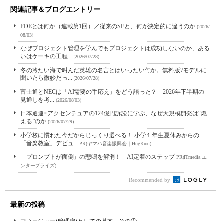
関連記事＆ブログエントリー
FDEとは何か（連載第1回）／従来のSEと、何が決定的に違うのか
(2026/
08/03)
なぜプロジェクト管理を学んでもプロジェクトは成功しないのか、ある
いはケーキの工程...
(2026/07/28)
冬の冷たい海で叫んだ英雄の名言とはいったい何か。無料版7モデルに
聞いたら微妙だっ...
(2026/07/28)
富士通とNECは「AI需要の手応え」をどう語った？ 2026年下半期の
見通しを考...
(2026/08/03)
日本通運×アクセンチュアの124億円訴訟に学ぶ、なぜ大規模開発は“燃
える”のか
(2026/07/29)
小学校に慣れた今だからじっくり選べる！ 小学１年生夏休みからの
「音楽教室」デビュ...
PR(ヤマハ音楽振興会｜HugKum)
「プロンプトが面倒」の悲鳴を解消！ AI定着のステップ
PR(ITmedia エ
ンタープライズ)
Recommended by
最新の投稿