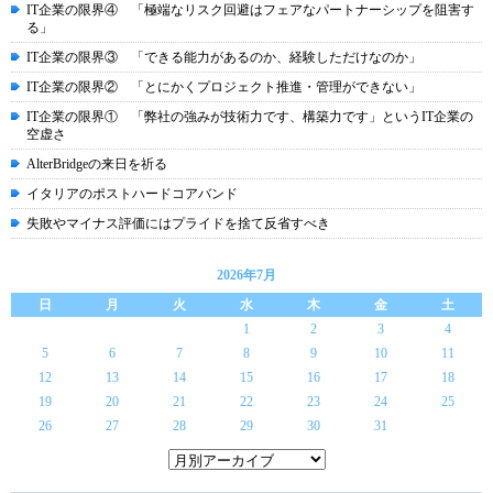
IT企業の限界④ 「極端なリスク回避はフェアなパートナーシップを阻害す
る」
IT企業の限界③ 「できる能力があるのか、経験しただけなのか」
IT企業の限界② 「とにかくプロジェクト推進・管理ができない」
IT企業の限界① 「弊社の強みが技術力です、構築力です」というIT企業の
空虚さ
AlterBridgeの来日を祈る
イタリアのポストハードコアバンド
失敗やマイナス評価にはプライドを捨て反省すべき
2026年7月
日
月
火
水
木
金
土
1
2
3
4
5
6
7
8
9
10
11
12
13
14
15
16
17
18
19
20
21
22
23
24
25
26
27
28
29
30
31