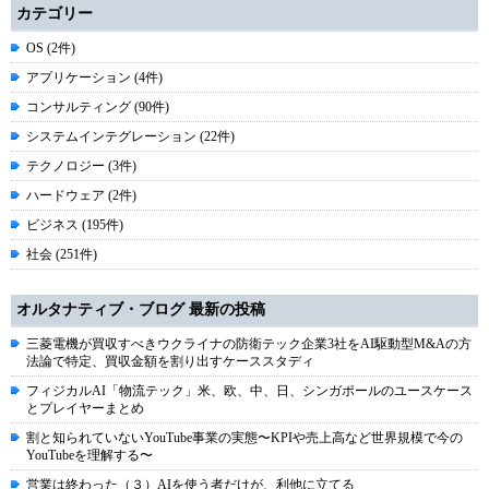
カテゴリー
OS (2件)
アプリケーション (4件)
コンサルティング (90件)
システムインテグレーション (22件)
テクノロジー (3件)
ハードウェア (2件)
ビジネス (195件)
社会 (251件)
オルタナティブ・ブログ 最新の投稿
三菱電機が買収すべきウクライナの防衛テック企業3社をAI駆動型M&Aの方
法論で特定、買収金額を割り出すケーススタディ
フィジカルAI「物流テック」米、欧、中、日、シンガポールのユースケース
とプレイヤーまとめ
割と知られていないYouTube事業の実態〜KPIや売上高など世界規模で今の
YouTubeを理解する〜
営業は終わった（３）AIを使う者だけが、利他に立てる