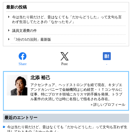
最新の投稿
今は当たり前だけど、昔はなくても「だからどうした」って文句も言
わず生活してたときの「なかったモノ」
議員文通費の件
「3分の1の法則」最新版
Share
Post
-
北添 裕己
アクセンチュア、ヘッドストロングを経て現在、キタゾエ
アンドカンパニーで金融機関はじめ経営・ＩＴコンサルに
従事、特にプロマネ領域にカリスマ的手腕を発揮。トラブ
ル案件の火消しでは時に名指しで指名される存在。
» 詳しいプロフィール
最近のエントリー
今は当たり前だけど、昔はなくても「だからどうした」って文句も言わず生
活してたときの「なかったモノ」