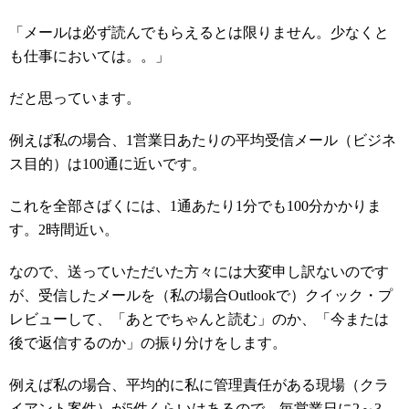
「メールは必ず読んでもらえるとは限りません。少なくと
も仕事においては。。」
だと思っています。
例えば私の場合、
1
営業日あたりの平均受信メール（ビジネ
ス目的）は
100
通に近いです。
これを全部さばくには、
1
通あたり
1
分でも
100
分かかりま
す。
2
時間近い。
なので、送っていただいた方々には大変申し訳ないのです
が、受信したメールを（私の場合
Outlook
で）クイック・プ
レビューして、「あとでちゃんと読む」のか、「今または
後で返信するのか」の振り分けをします。
例えば私の場合、平均的に私に管理責任がある現場（クラ
イアント案件）が
5
件くらいはあるので、毎営業日に
2
～
3