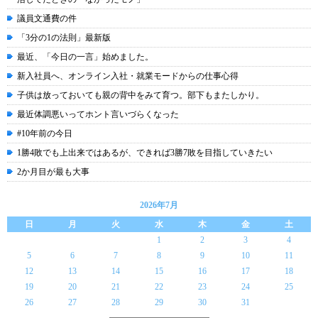
議員文通費の件
「3分の1の法則」最新版
最近、「今日の一言」始めました。
新入社員へ、オンライン入社・就業モードからの仕事心得
子供は放っておいても親の背中をみて育つ。部下もまたしかり。
最近体調悪いってホント言いづらくなった
#10年前の今日
1勝4敗でも上出来ではあるが、できれば3勝7敗を目指していきたい
2か月目が最も大事
2026年7月
日
月
火
水
木
金
土
1
2
3
4
5
6
7
8
9
10
11
12
13
14
15
16
17
18
19
20
21
22
23
24
25
26
27
28
29
30
31