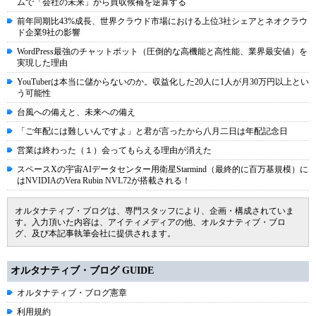
ムで「会社の未来」から買収候補を逆算する
前年同期比43%成長、世界クラウド市場における上位3社シェアとネオクラウ
ド企業9社の影響
WordPress最強のチャットボット（圧倒的な高機能と高性能、業界最安値）を
実現した理由
YouTuberは本当に儲からないのか。収益化した20人に1人が月30万円以上とい
う可能性
台風への備えと、未来への備え
「ご年配には難しいんですよ」と君が言ったから八月二日は年配記念日
営業は終わった（１）会ってもらえる理由が消えた
スペースXの宇宙AIデータセンター用衛星Starmind（最終的に百万基規模）に
はNVIDIAのVera Rubin NVL72が搭載される！
オルタナティブ・ブログは、専門スタッフにより、企画・構成されていま
す。入力頂いた内容は、アイティメディアの他、オルタナティブ・ブロ
グ、及び本記事執筆会社に提供されます。
オルタナティブ・ブログ GUIDE
オルタナティブ・ブログ憲章
利用規約