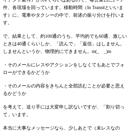
件、各現場を回っています。移動時間（
In Transit
といいま
す）に、電車やタクシーの中で、前述の振り分けを行いま
す。
で、結果として、約
100
通のうち、平均的でも
60
通、激しい
ときは
40
通くらいしか、「読んで」「返信」はしません。
しませんというか、物理的にできません。
m(_
_)m
・そのメールにレスやアクションをしなくてもあとでフォ
ローができるかどうか
・そのメールの内容をきちんと全部読むことが必要と思え
るかどうか
を考えて、送り手には大変申し訳ないですが、「割り切っ
て」います。
本当に大事なメッセージなら、少しあとで（未レスなの