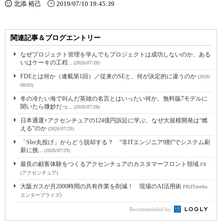
北添 裕己
2019/07/10 19:45:39
関連記事＆ブログエントリー
なぜプロジェクト管理を学んでもプロジェクトは成功しないのか、ある
いはケーキの工程...
(2026/07/28)
FDEとは何か（連載第1回）／従来のSEと、何が決定的に違うのか
(2026/
08/03)
冬の冷たい海で叫んだ英雄の名言とはいったい何か。無料版7モデルに
聞いたら微妙だっ...
(2026/07/28)
日本通運×アクセンチュアの124億円訴訟に学ぶ、なぜ大規模開発は“燃
える”のか
(2026/07/29)
「SIer丸投げ」からどう脱却する？ “非ITエンジニア9割”でシステム刷
新に挑...
(2026/07/29)
最良の顧客体験をつくるアクセンチュアのカスタマーフロント領域
PR
(アクセンチュア)
大阪ガスが月2000時間の共有作業を削減！ 現場のAI活用術
PR(ITmedia
エンタープライズ)
Recommended by