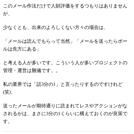
このメール作法だけで人財評価をするつもりはありません
が、
少なくとも、出来のよろしくない方々の場合は、
「メールは読んでもらって当然」「メールを送ったらボー
ルは先方にある」
と考える人が多いです。こういう人が多いプロジェクトの
管理・運営は難儀です。。
私の業界では「話
3
分の
1
」と言ったりするのですけれど
(
笑
)
、
送ったメールが期待通りに読まれてレスやアクションがな
されるかは、まさに
3
分の
1
くらいに構えておくのが良策で
す。