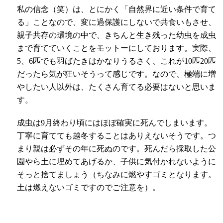
私の信念（笑）は、とにかく「自然界に近い条件で育て
る」ことなので、変に過保護にしないで共食いもさせ、
親子共存の環境の中で、きちんと生き残った幼虫を成虫
まで育てていくことをモットーにしております。実際、
5
、
6
匹でも羽ばたきはかなりうるさく、これが
10
匹
20
匹
だったら気が狂いそうって感じです。なので、極端に増
やしたい人以外は、たくさん育てる必要はないと思いま
す。
成虫は
9
月終わり頃にはほぼ確実に死んでしまいます。
丁寧に育てても越冬することはありえないそうです。つ
まり親は必ずその年に死ぬのです。死んだら採取した公
園やら土に埋めてあげるか、子供に気付かれないように
そっと捨てましょう（ちなみに燃やすゴミとなります。
土は燃えないゴミですのでご注意を）。