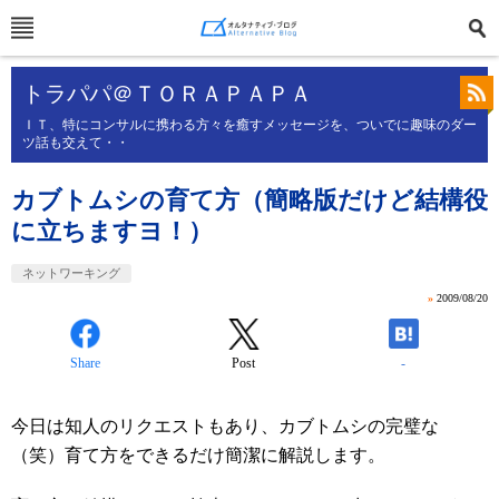
トラパパ＠ＴＯＲＡＰＡＰＡ
ＩＴ、特にコンサルに携わる方々を癒すメッセージを、ついでに趣味のダー
ツ話も交えて・・
カブトムシの育て方（簡略版だけど結構役
に立ちますヨ！）
ネットワーキング
»
2009/08/20
Share
Post
-
今日は知人のリクエストもあり、カブトムシの完璧な
（笑）育て方をできるだけ簡潔に解説します。