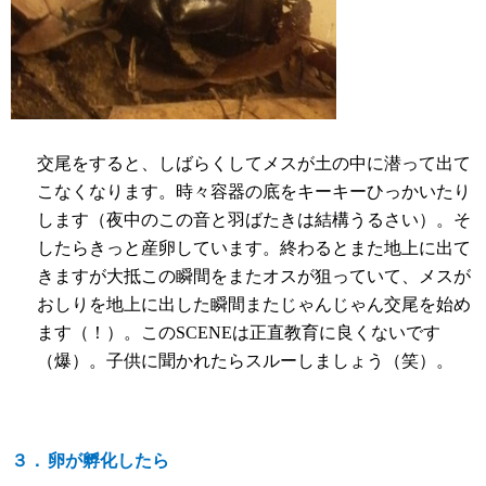
交尾をすると、しばらくしてメスが土の中に潜って出て
こなくなります。時々容器の底をキーキーひっかいたり
します（夜中のこの音と羽ばたきは結構うるさい）。そ
したらきっと産卵しています。終わるとまた地上に出て
きますが大抵この瞬間をまたオスが狙っていて、メスが
おしりを地上に出した瞬間またじゃんじゃん交尾を始め
ます（！）。この
SCENE
は正直教育に良くないです
（爆）。子供に聞かれたらスルーしましょう（笑）。
３．
卵が孵化したら