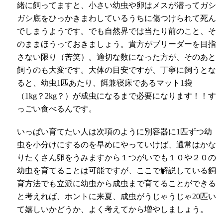
緒に飼ってますと、小さい幼虫や卵はメスが潜ってガシ
ガシ底をひっかきまわしているうちに傷つけられて死ん
でしまうようです。でも自然界では当たり前のこと、そ
のままほうっておきましょう。貴方がブリーダーを目指
さない限り（苦笑）。適切な数になった方が、そのあと
飼うのも大変です。大体の目安ですが、丁寧に飼うとな
ると、幼虫
1
匹あたり、餌兼寝床であるマット
1
袋
（
1kg
？
2kg
？）が成虫になるまで必要になります！！す
っごい食べるんです。
いっぱい育てたい人は次項のように別容器に
1
匹ずつ幼
虫を小分けにするのを早めにやっていけば、通常はかな
りたくさん卵をうみますから１つがいでも１０や２０の
幼虫を育てることは可能ですが、ここで解説している飼
育方法でも立派に幼虫から成虫まで育てることができる
と考えれば、ホントに来夏、成虫がうじゃうじゃ
20
匹い
て嬉しいかどうか、よく考えてから増やしましょう。