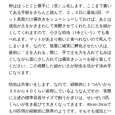
卵はほっとくと勝手に（笑）ふ化します。ここまで書い
てある手順をきちんと踏んで、２，３日に最低
1
回、マ
ット表面だけ霧吹きをシューシューしておけば、あとは
成虫が土をかきまわして発酵させてくれた上に土を細か
くしてくれますので、小さな幼虫（
1
令という）でも食
べれます。マットがあまり粗いと食べれないので死んで
しまいます。なので、慎重に確実に孵化させたい人は、
最初に「土を入れる」際に、手で土を力を入れてもみほ
ぐしながら器に少し入れては霧吹きシューを繰り返して
ください。この発酵した細かい土が幼虫を活かす決め手
になります。
幼虫は共食いをします。なので、経験的に１つがいから
３０から４０くらい産卵しているようなんですが、実際
に上述の標準容器サイズで飼うかぎりは、せいぜい
5
匹
くらいが生き延びて大きくなってきます。
40cm
×
20cm
で
も
10
匹弱が経験的に限界のようです。そもそも成虫と一