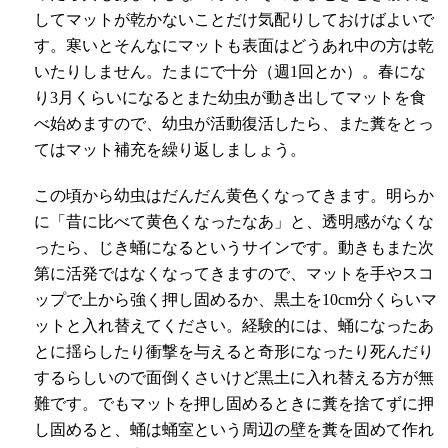
してマットが乾かないことだけ気配りしておけばよいで
す。寒いとそんなにマットも表面はどうあれ中の方は乾
いたりしません。たまにで十分（週
1
回とか）。春にな
り
3
月くらいになるとまた幼虫が動き出してマットを食
べ始めますので、幼虫が活動復活したら、また糞をとっ
てはマット補充を繰り返しましょう。
この頃から幼虫はだんだん黄色くなってきます。明らか
に「昔に比べて黄色くなったなあ」と、透明感がなくな
ったら、じき蛹になるというサインです。動きもまた次
第に活発ではなくなってきますので、マットを手やスコ
ップで上から強く押し固めるか、黒土を
10cm
分くらいマ
ットと入れ替えてください。経験的には、蛹になったあ
とに揺らしたり衝撃を与えると奇形になったり死んだり
するらしいので面倒くさいけど黒土に入れ替える方が無
難です。でもマットを押し固めるときに糞を捨てずに押
し固めると、蛹は蛹室という周辺の壁を糞を固めて作れ