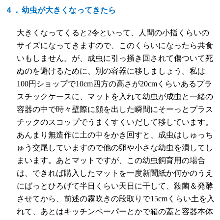
４．
幼虫が大きくなってきたら
大きくなってくると
2
令といって、人間の小指くらいの
サイズになってきますので、このくらいになったら共食
いもしません。が、成虫に引っ掻き回されて傷ついて死
ぬのを避けるために、別の容器に移しましょう。私は
100
円ショップで
10cm
四方の高さが
20cm
くらいあるプラ
スチックケースに、マットを入れて幼虫が成虫と一緒の
容器の中で時々壁際に顔を出した瞬間にそーっとプラス
チックのスコップでうまくすくいだして移しています。
あんまり無造作に土の中をかき回すと、成虫はしゅっち
ゅう交尾していますので他の卵や小さな幼虫を潰してし
まいます。あとマットですが、この幼虫飼育用の場合
は、できれば購入したマットを一度新聞紙か何かのうえ
にばっとひろげて半日くらい天日に干して、殺菌＆発酵
させてから、前述の霧吹きの段取りで
15cm
くらい土を入
れて、あとはキッチンペーパーとかで箱の蓋と容器本体