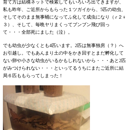
育て方は結構ネットで検索してもいろいろ出てきますが、
私も昨年、ご近所からもらった１ツガイから、
5
匹の幼虫、
そしてそのまま無事蛹になってふ化して成虫になり（♂２♀
３）、そして、毎晩ヤリまくってブンブン飛び回っ
て・・・全部死にました（泣）。
でも幼虫が少なくとも
4
匹います。
2
匹は無事独房（？）へ
お引越し。でもあんまり土の中をかき回すとまだ孵化して
ない卵や小さな幼虫がいるかもしれないから・・・あと
2
匹
がみつけられない・・・といってるうちにまたご近所に結
局６匹ももらってしまった！