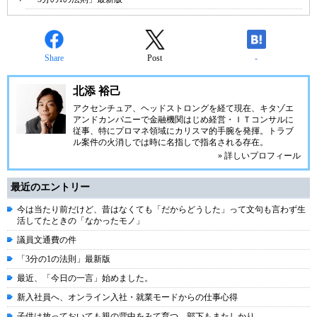
Share
Post
-
北添 裕己
アクセンチュア、ヘッドストロングを経て現在、キタゾエ
アンドカンパニーで金融機関はじめ経営・ＩＴコンサルに
従事、特にプロマネ領域にカリスマ的手腕を発揮。トラブ
ル案件の火消しでは時に名指しで指名される存在。
» 詳しいプロフィール
最近のエントリー
今は当たり前だけど、昔はなくても「だからどうした」って文句も言わず生
活してたときの「なかったモノ」
議員文通費の件
「3分の1の法則」最新版
最近、「今日の一言」始めました。
新入社員へ、オンライン入社・就業モードからの仕事心得
子供は放っておいても親の背中をみて育つ。部下もまたしかり。