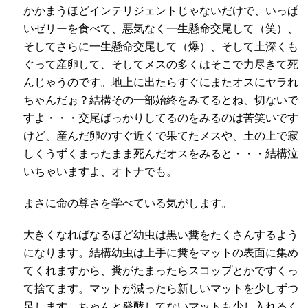
かかまうほどインテリジェントじゃないだけで、いっぱ
いゼリーを食べて、悪気なく一生懸命交尾して（笑）、
そしてさらに一生懸命交尾して（爆）、そして土深くも
ぐって産卵して、そしてメスの多くはそこで力尽きて死
んじゃうのです。地上に出たらすぐにまたオスにヤラれ
ちゃんだぉ？結構その一部始終をみてるとね、切ないで
すよ・・・交尾ばっかりしてるのをみるのは苦笑いです
けど、産んだ卵のすぐ近くで果てたメスや、土の上で寂
しくうずくまったまま死んだオスをみると・・・結構泣
いちゃいますよ、オトナでも。
まさに命の尊さを学べている気がします。
大きくなればなるほど幼虫は黒い糞をたくさんするよう
になります。結構幼虫は上手に糞をマットの表面に集め
てくれますから、糞がたまったらスコップとかですくっ
て捨てます。マットが減ったら新しいマットを少しずつ
足します。ちゃんと発酵してないマットも少し入れるく