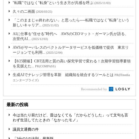
"転職"ではなく"転身"という生き方が共感を呼ぶ
(2025/11/03)
久々の二画面
(2026/03/25)
「このままじゃ終われない」と思ったら──転職ではなく"転身"という
新しいキャリア...
(2025/11/02)
AIに仕事を“任せる”時代へ AWSのCEOマット・ガーマン氏が語る、
次世代AI...
(2025/12/03)
AWSがサーバレスのベクトルデータサービスを低価格で提供 東京リ
ージョンでも利用...
(2025/12/04)
【8/25開催】CBT活用と質の高い探究学習で変わる！次期学習指導要領
を見据えた...
PR(COMPASS)
生成AIでナレッジ管理を革新 組織知を統合するツールとは
PR(ITmedia
エンタープライズ)
Recommended by
最新の投稿
今は当たり前だけど、昔はなくても「だからどうした」って文句も言
わず生活してたときの「なかったモノ」
議員文通費の件
「3分の1の法則」最新版