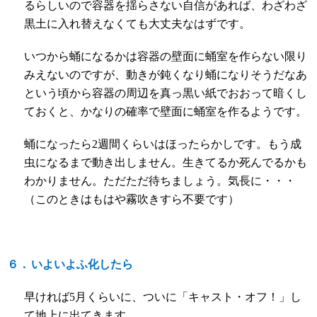
るらしいので容器を揺らさない自信があれば、わざわざ
黒土に入れ替えなくても大丈夫なはずです。
いつから蛹になるかは容器の壁面に蛹室を作らない限り
みえないのですが、動きが鈍くなり蛹になりそうだなあ
という頃から容器の周辺を真っ黒い紙でおおって暗くし
ておくと、かなりの確率で壁面に蛹室を作るようです。
蛹になったら
2
週間くらいはほったらかしです。もう成
虫になるまで動き出しません。生きてるか死んでるかも
わかりません。ただただ待ちましょう。気長に・・・
（このときはもはや霧吹きすら不要です）
６．
いよいよふ化したら
早ければ
5
月くらいに、ついに「キャスト・オフ！」し
て地上に出てきます。