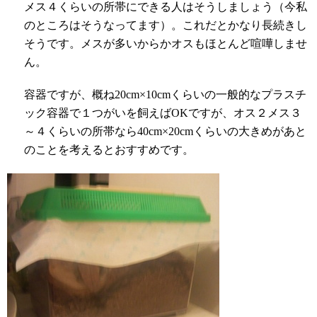
メス４くらいの所帯にできる人はそうしましょう（今私
のところはそうなってます）。これだとかなり長続きし
そうです。メスが多いからかオスもほとんど喧嘩しませ
ん。
容器ですが、概ね
20cm
×
10cm
くらいの一般的なプラスチ
ック容器で１つがいを飼えば
OK
ですが、オス２メス３
～４くらいの所帯なら
40cm
×
20cm
くらいの大きめがあと
のことを考えるとおすすめです。