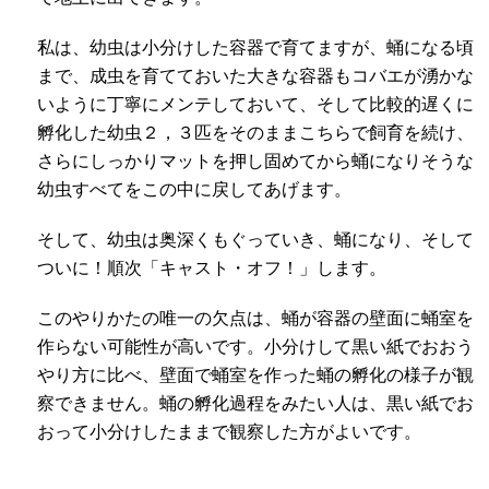
私は、幼虫は小分けした容器で育てますが、蛹になる頃
まで、成虫を育てておいた大きな容器もコバエが湧かな
いように丁寧にメンテしておいて、そして比較的遅くに
孵化した幼虫２，３匹をそのままこちらで飼育を続け、
さらにしっかりマットを押し固めてから蛹になりそうな
幼虫すべてをこの中に戻してあげます。
そして、幼虫は奥深くもぐっていき、蛹になり、そして
ついに！順次「キャスト・オフ！」します。
このやりかたの唯一の欠点は、蛹が容器の壁面に蛹室を
作らない可能性が高いです。小分けして黒い紙でおおう
やり方に比べ、壁面で蛹室を作った蛹の孵化の様子が観
察できません。蛹の孵化過程をみたい人は、黒い紙でお
おって小分けしたままで観察した方がよいです。