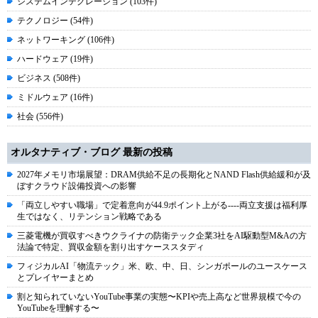
システムインテグレーション (103件)
テクノロジー (54件)
ネットワーキング (106件)
ハードウェア (19件)
ビジネス (508件)
ミドルウェア (16件)
社会 (556件)
オルタナティブ・ブログ 最新の投稿
2027年メモリ市場展望：DRAM供給不足の長期化とNAND Flash供給緩和が及
ぼすクラウド設備投資への影響
「両立しやすい職場」で定着意向が44.9ポイント上がる----両立支援は福利厚
生ではなく、リテンション戦略である
三菱電機が買収すべきウクライナの防衛テック企業3社をAI駆動型M&Aの方
法論で特定、買収金額を割り出すケーススタディ
フィジカルAI「物流テック」米、欧、中、日、シンガポールのユースケース
とプレイヤーまとめ
割と知られていないYouTube事業の実態〜KPIや売上高など世界規模で今の
YouTubeを理解する〜