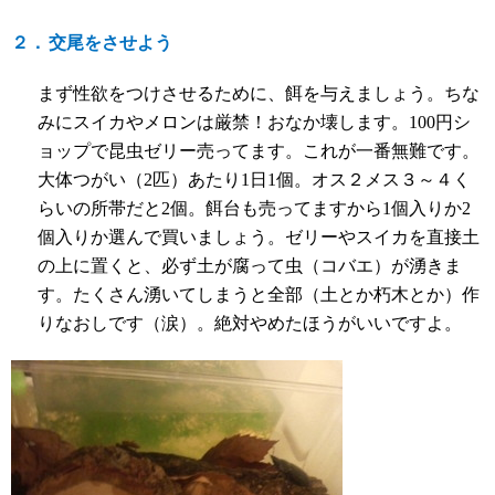
２．
交尾をさせよう
まず性欲をつけさせるために、餌を与えましょう。ちな
みにスイカやメロンは厳禁！おなか壊します。
100
円シ
ョップで昆虫ゼリー売ってます。これが一番無難です。
大体つがい（
2
匹）あたり
1
日
1
個。オス２メス３～４く
らいの所帯だと
2
個。餌台も売ってますから
1
個入りか
2
個入りか選んで買いましょう。ゼリーやスイカを直接土
の上に置くと、必ず土が腐って虫（コバエ）が湧きま
す。たくさん湧いてしまうと全部（土とか朽木とか）作
りなおしです（涙）。絶対やめたほうがいいですよ。