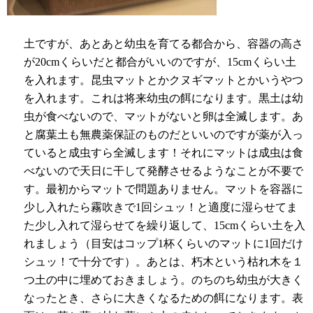
土ですが、あとあと幼虫を育てる都合から、容器の高さ
が
20cm
くらいだと都合がいいのですが、
15cm
くらい土
を入れます。昆虫マットとかクヌギマットとかいうやつ
を入れます。これは将来幼虫の餌になります。黒土は幼
虫が食べないので、マットがないと卵は全滅します。あ
と腐葉土も無農薬保証のものだといいのですが薬が入っ
ていると成虫すら全滅します！それにマットは成虫は食
べないので天日に干して発酵させるようなことが不要で
す。最初からマットで問題ありません。マットを容器に
少し入れたら霧吹きで
1
回シュッ！と適度に湿らせてま
た少し入れて湿らせてを繰り返して、
15cm
くらい土を入
れましょう（目安はコップ
1
杯くらいのマットに
1
回だけ
シュッ！で十分です）。あとは、朽木という枯れ木を１
つ土の中に埋めておきましょう。のちのち幼虫が大きく
なったとき、さらに大きくなるための餌になります。表