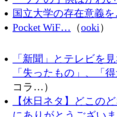
国立大学の存在意義を
Pocket WiF…
（
ooki
）
「新聞」とテレビを見
「失ったもの」、「得
コラ…）
【休日ネタ】どこのど
にありがとうございま