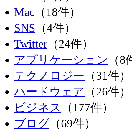
Mac
（18件）
SNS
（4件）
Twitter
（24件）
アプリケーション
（8
テクノロジー
（31件）
ハードウェア
（26件）
ビジネス
（177件）
ブログ
（69件）