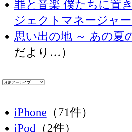
罪と音楽 僕たちに置
ジェクトマネージャー .
思い出の地 ～ あの夏の
だより…）
iPhone
（71件）
iPod
（2件）