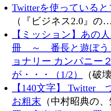
Twitterを使って
（『ビジネス2.0』の
【ミッション】あの人
冊 ～ 番長と遊ぼう！＝
ョナリー カンパニー
が・・・（1/2）
（破
【140文字】 Twit
お粗末
（中村昭典の、