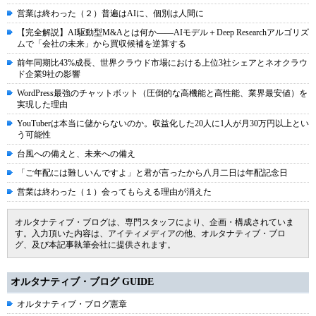
営業は終わった（２）普遍はAIに、個別は人間に
【完全解説】AI駆動型M&Aとは何か――AIモデル＋Deep Researchアルゴリズ
ムで「会社の未来」から買収候補を逆算する
前年同期比43%成長、世界クラウド市場における上位3社シェアとネオクラウ
ド企業9社の影響
WordPress最強のチャットボット（圧倒的な高機能と高性能、業界最安値）を
実現した理由
YouTuberは本当に儲からないのか。収益化した20人に1人が月30万円以上とい
う可能性
台風への備えと、未来への備え
「ご年配には難しいんですよ」と君が言ったから八月二日は年配記念日
営業は終わった（１）会ってもらえる理由が消えた
オルタナティブ・ブログは、専門スタッフにより、企画・構成されていま
す。入力頂いた内容は、アイティメディアの他、オルタナティブ・ブロ
グ、及び本記事執筆会社に提供されます。
オルタナティブ・ブログ GUIDE
オルタナティブ・ブログ憲章