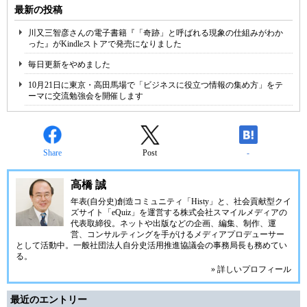
最新の投稿
川又三智彦さんの電子書籍『「奇跡」と呼ばれる現象の仕組みがわか
った』がKindleストアで発売になりました
毎日更新をやめました
10月21日に東京・高田馬場で「ビジネスに役立つ情報の集め方」をテ
ーマに交流勉強会を開催します
Share
Post
-
高橋 誠
年表(自分史)創造コミュニティ「
Histy
」と、社会貢献型クイ
ズサイト「
eQuiz
」を運営する
株式会社スマイルメディア
の
代表取締役。ネットや出版などの企画、編集、制作、運
営、コンサルティングを手がけるメディアプロデューサー
として活動中。
一般社団法人自分史活用推進協議会
の事務局長も務めてい
る。
» 詳しいプロフィール
最近のエントリー