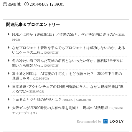
高橋 誠
2014/04/09 12:39:01
関連記事＆ブログエントリー
FDEとは何か（連載第1回）／従来のSEと、何が決定的に違うのか
(2026/
08/03)
なぜプロジェクト管理を学んでもプロジェクトは成功しないのか、ある
いはケーキの工程...
(2026/07/28)
冬の冷たい海で叫んだ英雄の名言とはいったい何か。無料版7モデルに
聞いたら微妙だっ...
(2026/07/28)
富士通とNECは「AI需要の手応え」をどう語った？ 2026年下半期の
見通しを考...
(2026/08/03)
日本通運×アクセンチュアの124億円訴訟に学ぶ、なぜ大規模開発は“燃
える”のか
(2026/07/29)
ちゅるんとツヤ肌の秘密とは？
PR(DHC｜CanCam.jp)
大阪ガスが月2000時間の共有作業を削減！ 現場のAI活用術
PR(ITmedia
エンタープライズ)
Recommended by