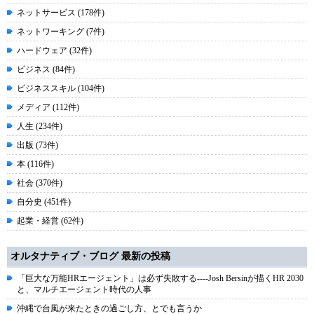
ネットサービス (178件)
ネットワーキング (7件)
ハードウェア (32件)
ビジネス (84件)
ビジネススキル (104件)
メディア (112件)
人生 (234件)
出版 (73件)
本 (116件)
社会 (370件)
自分史 (451件)
起業・経営 (62件)
オルタナティブ・ブログ 最新の投稿
「巨大な万能HRエージェント」は必ず失敗する----Josh Bersinが描くHR 2030
と、マルチエージェント時代の人事
沖縄で台風が来たときの過ごし方、とでも言うか