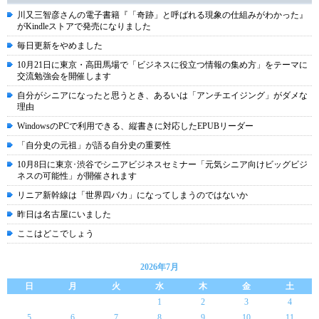
川又三智彦さんの電子書籍『「奇跡」と呼ばれる現象の仕組みがわかった』
がKindleストアで発売になりました
毎日更新をやめました
10月21日に東京・高田馬場で「ビジネスに役立つ情報の集め方」をテーマに
交流勉強会を開催します
自分がシニアになったと思うとき、あるいは「アンチエイジング」がダメな
理由
WindowsのPCで利用できる、縦書きに対応したEPUBリーダー
「自分史の元祖」が語る自分史の重要性
10月8日に東京･渋谷でシニアビジネスセミナー「元気シニア向けビッグビジ
ネスの可能性」が開催されます
リニア新幹線は「世界四バカ」になってしまうのではないか
昨日は名古屋にいました
ここはどこでしょう
2026年7月
日
月
火
水
木
金
土
1
2
3
4
5
6
7
8
9
10
11