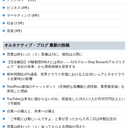
テクノロジー (6件)
ビジネス (4件)
マーケティング (8件)
社会 (13件)
音楽 (8件)
オルタナティブ・ブログ 最新の投稿
営業は終わった（２）普遍はAIに、個別は人間に
【完全解説】AI駆動型M&Aとは何か――AIモデル＋Deep Researchアルゴリズ
ムで「会社の未来」から買収候補を逆算する
前年同期比43%成長、世界クラウド市場における上位3社シェアとネオクラウ
ド企業9社の影響
WordPress最強のチャットボット（圧倒的な高機能と高性能、業界最安値）を
実現した理由
YouTuberは本当に儲からないのか。収益化した20人に1人が月30万円以上とい
う可能性
台風への備えと、未来への備え
「ご年配には難しいんですよ」と君が言ったから八月二日は年配記念日
営業は終わった（１）会ってもらえる理由が消えた