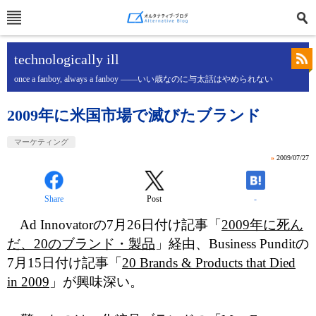
technologically ill
once a fanboy, always a fanboy ――いい歳なのに与太話はやめられない
2009年に米国市場で滅びたブランド
マーケティング
»
2009/07/27
Share
Post
-
Ad Innovatorの7月26日付け記事「
2009年に死ん
だ、20のブランド・製品
」経由、Business Punditの
7月15日付け記事「
20 Brands & Products that Died
in 2009
」が興味深い。