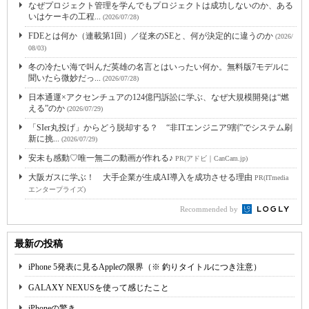
なぜプロジェクト管理を学んでもプロジェクトは成功しないのか、ある
いはケーキの工程...
(2026/07/28)
FDEとは何か（連載第1回）／従来のSEと、何が決定的に違うのか
(2026/
08/03)
冬の冷たい海で叫んだ英雄の名言とはいったい何か。無料版7モデルに
聞いたら微妙だっ...
(2026/07/28)
日本通運×アクセンチュアの124億円訴訟に学ぶ、なぜ大規模開発は“燃
える”のか
(2026/07/29)
「SIer丸投げ」からどう脱却する？ “非ITエンジニア9割”でシステム刷
新に挑...
(2026/07/29)
安未も感動♡唯一無二の動画が作れる♪
PR(アドビ｜CanCam.jp)
大阪ガスに学ぶ！ 大手企業が生成AI導入を成功させる理由
PR(ITmedia
エンタープライズ)
Recommended by
最新の投稿
iPhone 5発表に見るAppleの限界（※ 釣りタイトルにつき注意）
GALAXY NEXUSを使って感じたこと
iPhoneの驚き