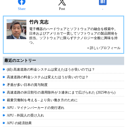
Share
Post
-
竹内 克志
電子機器のハードウェアとソフトウェアの融合を模索中。
日本およびアメリカで一貫してソフトウェアの製品開発を
担当。ソフトウェアに限らずテクノロジー全般に興味を持
つ。
» 詳しいプロフィール
最近のエントリー
(続) 高速道路の料金システムは変えたほうが良いのでは？
高速道路の料金システムは変えたほうが良いのでは？
矛盾が多い日本の賞与制度
高速道路の休日割引の適用除外が３連休にまで広げられた (2025年から)
裁量労働制を考える - より良い働き方のために
APU - マイナンバーカードの発行遅れ
APU - 外国人の受け入れ
APU の経済効果