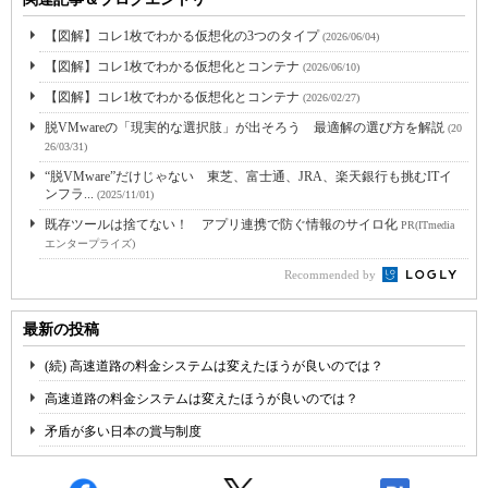
【図解】コレ1枚でわかる仮想化の3つのタイプ
(2026/06/04)
【図解】コレ1枚でわかる仮想化とコンテナ
(2026/06/10)
【図解】コレ1枚でわかる仮想化とコンテナ
(2026/02/27)
脱VMwareの「現実的な選択肢」が出そろう 最適解の選び方を解説
(20
26/03/31)
“脱VMware”だけじゃない 東芝、富士通、JRA、楽天銀行も挑むITイ
ンフラ...
(2025/11/01)
既存ツールは捨てない！ アプリ連携で防ぐ情報のサイロ化
PR(ITmedia
エンタープライズ)
Recommended by
最新の投稿
(続) 高速道路の料金システムは変えたほうが良いのでは？
高速道路の料金システムは変えたほうが良いのでは？
矛盾が多い日本の賞与制度