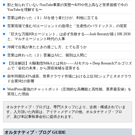
割と知られていないYouTube事業の実態〜KPIや売上高など世界規模で今の
YouTubeを理解する〜
営業は終わった（３）AIを使う者だけが、利他に立てる
営業現場で進むAIエージェントの急増と「生産性のパラドックス」の現実
「巨大な万能HRエージェント」は必ず失敗する----Josh Bersinが描くHR 2030
と、マルチエージェント時代の人事
沖縄で台風が来たときの過ごし方、とでも言うか
営業は終わった（２）普遍はAIに、個別は人間に
【完全解説】AI駆動型M&Aとは何か――AIモデル＋Deep Researchアルゴリズ
ムで「会社の未来」から買収候補を逆算する
前年同期比43%成長、世界クラウド市場における上位3社シェアとネオクラウ
ド企業9社の影響
WordPress最強のチャットボット（圧倒的な高機能と高性能、業界最安値）を
実現した理由
オルタナティブ・ブログは、専門スタッフにより、企画・構成されていま
す。入力頂いた内容は、アイティメディアの他、オルタナティブ・ブロ
グ、及び本記事執筆会社に提供されます。
オルタナティブ・ブログ GUIDE